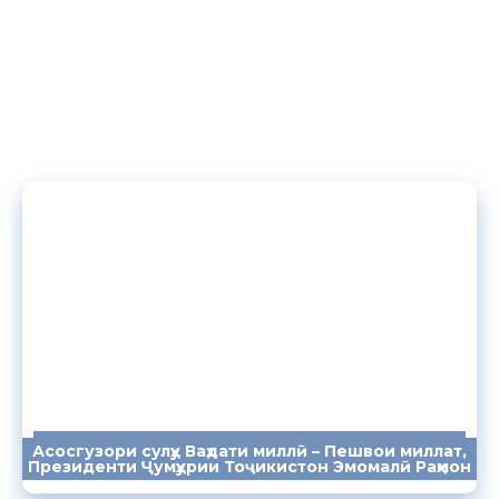
Асосгузори сулҳу Ваҳдати миллӣ – Пешвои миллат,
ПАЁМҲО
СУХАНРОНИҲО
СОМОНА
Президенти Ҷумҳурии Тоҷикистон Эмомалӣ Раҳмон