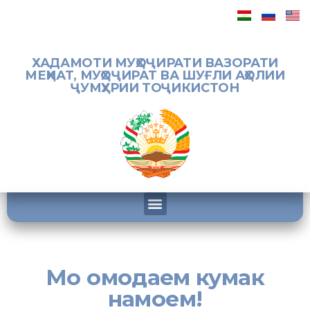
ХАДАМОТИ МУҲОҶИРАТИ ВАЗОРАТИ
МЕҲНАТ, МУҲОҶИРАТ ВА ШУҒЛИ АҲОЛИИ
ҶУМҲУРИИ ТОҶИКИСТОН
Мо омодаем кумак
намоем!