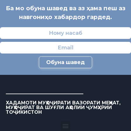
Ба мо обуна шавед ва аз ҳама пеш аз
навгониҳо хабардор гардед.
Обуна шавед
ХАДАМОТИ МУҲОҶИРАТИ ВАЗОРАТИ МЕҲНАТ,
МУҲОҶИРАТ ВА ШУҒЛИ АҲОЛИИ ҶУМҲУРИИ
ТОҶИКИСТОН