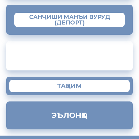
САНҶИШИ МАНЪИ ВУРУД
(ДЕПОРТ)
ЗАМИМАИ МОБИЛИИ “МУҲОҶИР”
ТАҚВИМ
ЭЪЛОНҲО