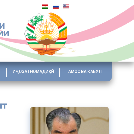
И
ИИ
ИҶОЗАТНОМАДИҲӢ
ТАМОС ВА ҚАБУЛ
нт
ҳрванди