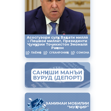
ба
ҳадӣ дар
ҳоҷиратии
Асосгузори сулҳу Ваҳдати миллӣ
– Пешвои миллат, Президенти
Ҷумҳурии Тоҷикистон Эмомалӣ
сия
Раҳмон
и Россия
ПАЁМҲО
СУХАНРОНИҲО
СОМОНА
буда, дар
инчунин
САНҶИШИ МАНЪИ
ад ва онро
ВУРУД (ДЕПОРТ)
ссия:
.
ЗАМИМАИ МОБИЛИИ
“МУҲОҶИР”