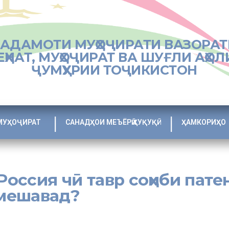
ХАДАМОТИ МУҲОҶИРАТИ ВАЗОРАТ
ЕҲНАТ, МУҲОҶИРАТ ВА ШУҒЛИ АҲОЛ
ҶУМҲУРИИ ТОҶИКИСТОН
МУҲОҶИРАТ
САНАДҲОИ МЕЪЁРӢ ҲУҚУҚӢ
ҲАМКОРИҲО
Россия чӣ тавр соҳиби пате
мешавад?
мӣ аз рўзи ворид шудан ба қаламрави Федератсияи Россия ҳар як ша