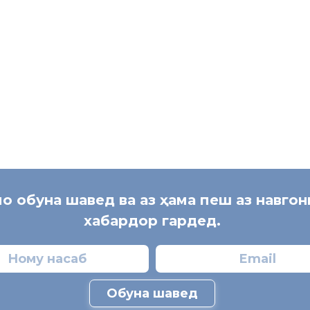
[:]
мо обуна шавед ва аз ҳама пеш аз навго
хабардор гардед.
Обуна шавед