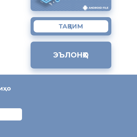
ТАҚВИМ
ЭЪЛОНҲО
ниҳо