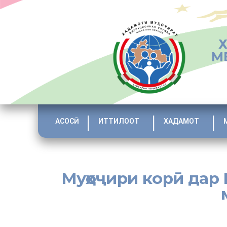
М
АСОСӢ
ИТТИЛООТ
ХАДАМОТ
Муҳоҷири корӣ дар 
[:tj]Барои гирифтани патент дар муддати 30 рўзи тақви