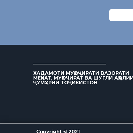
ХАДАМОТИ МУҲОҶИРАТИ ВАЗОРАТИ
МЕҲНАТ, МУҲОҶИРАТ ВА ШУҒЛИ АҲОЛИ
ҶУМҲУРИИ ТОҶИКИСТОН
Copyright © 2021