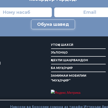
Обуна шавед
УТОҚИ ШАХСӢ
ЭЪЛОНҲО
ҚАБУЛИ ШАҲРВАНДОН
И
БА МУҲОҶИР
ЗАМИМАИ МОБИЛИИ
“МУҲОҶИР”
Навсози ва бозсозии сомона аз тарафи Иттиходи Авр