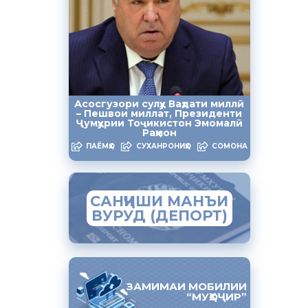
шуғли
Асосгузори сулҳу Ваҳдати миллӣ
 Ҳукумати
– Пешвои миллат, Президенти
Ҷумҳурии Тоҷикистон Эмомалӣ
рони
Раҳмон
ои
ПАЁМҲО
СУХАНРОНИҲО
СОМОНА
вра аз ин
САНҶИШИ МАНЪИ
да
ВУРУД (ДЕПОРТ)
ҷойдошта
и иҷроияи
ҳои
ЗАМИМАИ МОБИЛИИ
“МУҲОҶИР”