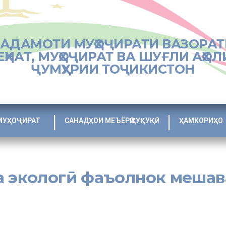
ХАДАМОТИ МУҲОҶИРАТИ ВАЗОРАТ
ЕҲНАТ, МУҲОҶИРАТ ВА ШУҒЛИ АҲОЛ
ҶУМҲУРИИ ТОҶИКИСТОН
МУҲОҶИРАТ
САНАДҲОИ МЕЪЁРӢ ҲУҚУҚӢ
ҲАМКОРИҲО
а экологӣ фаъолнок меша