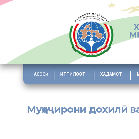
М
АСОСӢ
ИТТИЛООТ
ХАДАМОТ
Муҳоҷирони дохилӣ в
[:tj]