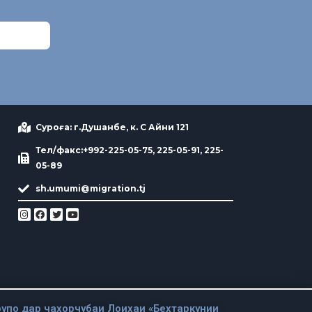
Суроға: г.Душанбе, к. С Айни 121
Тел/факс:+992-225-05-75, 225-05-91, 225-
05-89
sh.umumi@migration.tj
упо дар чахорчубаи Лоихаи «Бехтаркунии