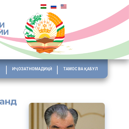
И
ИИ
ИҶОЗАТНОМАДИҲӢ
ТАМОС ВА ҚАБУЛ
ванд