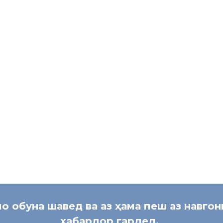
ии муҳоҷирони дохилии солҳои 2016 – 2018 ба ноҳияи Хуросон ба 
уҳоҷирати ноҳияи Айнӣ Баҳрулло Ғайбуллоев ба ноҳияи Хуросон в
и манзил бамаротиб ҷоннок шуд. Айни замон сохтмони манзили ист
 13 оила барои оғози корҳои сохтмонӣ сангу шағал оварданд. Хона
а истифодаи замин ва дигар корҳои ташкилӣ ҳастанд.
о
ҷ
ират
нӣ
[:]
мо обуна шавед ва аз ҳама пеш аз навго
хабардор гардед.