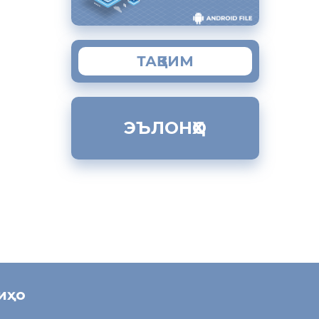
ҳисоб
а суҳбати
иқоматии 2
ТАҚВИМ
водаҳои
ЭЪЛОНҲО
ниҳо