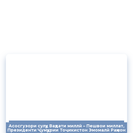
бештар масъулиятшинос бошанд.[:]
Асосгузори сулҳу Ваҳдати миллӣ – Пешвои миллат,
ПАЁМҲО
СУХАНРОНИҲО
СОМОНА
Президенти Ҷумҳурии Тоҷикистон Эмомалӣ Раҳмон