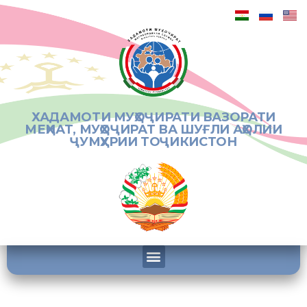
ХАДАМОТИ МУҲОҶИРАТИ ВАЗОРАТИ
МЕҲНАТ, МУҲОҶИРАТ ВА ШУҒЛИ АҲОЛИИ
ҶУМҲУРИИ ТОҶИКИСТОН