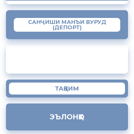
САНҶИШИ МАНЪИ ВУРУД
(ДЕПОРТ)
ЗАМИМАИ МОБИЛИИ “МУҲОҶИР”
ТАҚВИМ
ЭЪЛОНҲО