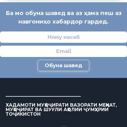
Ба мо обуна шавед ва аз ҳама пеш аз
навгониҳо хабардор гардед.
Обуна шавед
ХАДАМОТИ МУҲОҶИРАТИ ВАЗОРАТИ МЕҲНАТ,
МУҲОҶИРАТ ВА ШУҒЛИ АҲОЛИИ ҶУМҲУРИИ
ТОҶИКИСТОН