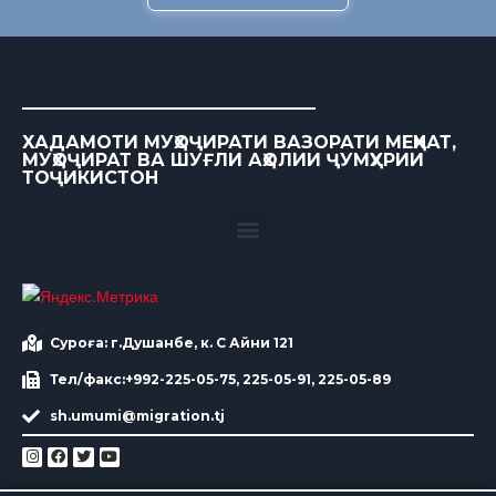
ХАДАМОТИ МУҲОҶИРАТИ ВАЗОРАТИ МЕҲНАТ,
МУҲОҶИРАТ ВА ШУҒЛИ АҲОЛИИ ҶУМҲУРИИ
ТОҶИКИСТОН
Суроға: г.Душанбе, к. С Айни 121
Тел/факс:+992-225-05-75, 225-05-91, 225-05-89
sh.umumi@migration.tj