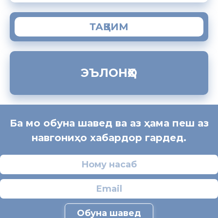
ТАҚВИМ
ЭЪЛОНҲО
Ба мо обуна шавед ва аз ҳама пеш аз
навгониҳо хабардор гардед.
Обуна шавед