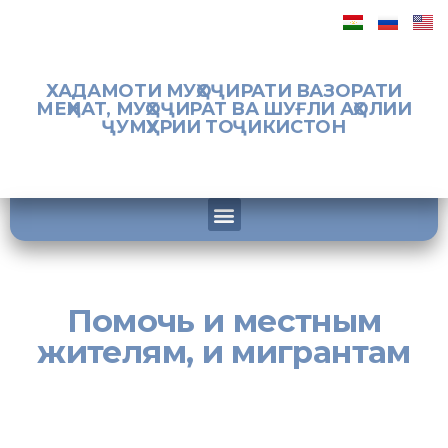
ХАДАМОТИ МУҲОҶИРАТИ ВАЗОРАТИ
МЕҲНАТ, МУҲОҶИРАТ ВА ШУҒЛИ АҲОЛИИ
ҶУМҲУРИИ ТОҶИКИСТОН
Помочь и местным
жителям, и мигрантам
[:ru]«Концепция государственной миграционной политики до
2025 г. дала возможность неправительственным организациям
участвовать в оказании социальной и правовой помощи