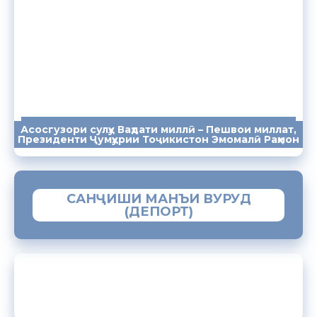
Асосгузори сулҳу Ваҳдати миллӣ – Пешвои миллат,
ПАЁМҲО
СУХАНРОНИҲО
СОМОНА
Президенти Ҷумҳурии Тоҷикистон Эмомалӣ Раҳмон
САНҶИШИ МАНЪИ ВУРУД
(ДЕПОРТ)
ЗАМИМАИ МОБИЛИИ “МУҲОҶИР”