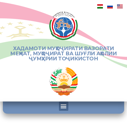
ХАДАМОТИ МУҲОҶИРАТИ ВАЗОРАТИ
МЕҲНАТ, МУҲОҶИРАТ ВА ШУҒЛИ АҲОЛИИ
ҶУМҲУРИИ ТОҶИКИСТОН