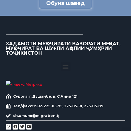
Обуна шавед
ХАДАМОТИ МУҲОҶИРАТИ ВАЗОРАТИ МЕҲНАТ,
МУҲОҶИРАТ ВА ШУҒЛИ АҲОЛИИ ҶУМҲУРИИ
ТОҶИКИСТОН
Суроға: г.Душанбе, к. С Айни 121
Тел/факс:+992-225-05-75, 225-05-91, 225-05-89
sh.umumi@migration.tj