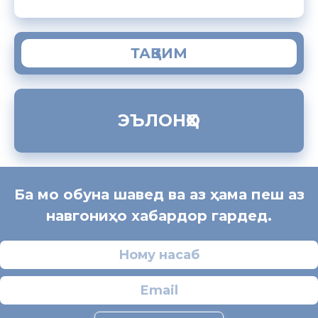
ТАҚВИМ
ЭЪЛОНҲО
Ба мо обуна шавед ва аз ҳама пеш аз
навгониҳо хабардор гардед.