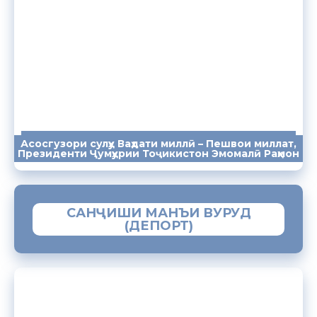
Асосгузори сулҳу Ваҳдати миллӣ – Пешвои миллат,
ПАЁМҲО
СУХАНРОНИҲО
СОМОНА
Президенти Ҷумҳурии Тоҷикистон Эмомалӣ Раҳмон
САНҶИШИ МАНЪИ ВУРУД
(ДЕПОРТ)
ЗАМИМАИ МОБИЛИИ “МУҲОҶИР”