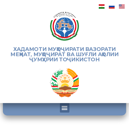
ХАДАМОТИ МУҲОҶИРАТИ ВАЗОРАТИ
МЕҲНАТ, МУҲОҶИРАТ ВА ШУҒЛИ АҲОЛИИ
ҶУМҲУРИИ ТОҶИКИСТОН