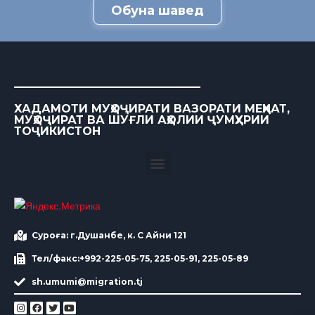
Обуна шавед
ХАДАМОТИ МУҲОҶИРАТИ ВАЗОРАТИ МЕҲНАТ,
МУҲОҶИРАТ ВА ШУҒЛИ АҲОЛИИ ҶУМҲУРИИ
ТОҶИКИСТОН
Суроға: г.Душанбе, к. С Айни 121
Тел/факс:+992-225-05-75, 225-05-91, 225-05-89
sh.umumi@migration.tj