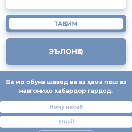
ТАҚВИМ
ЭЪЛОНҲО
Ба мо обуна шавед ва аз ҳама пеш аз
навгониҳо хабардор гардед.