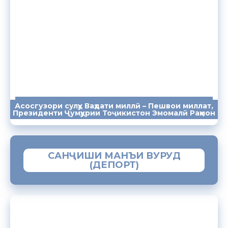
Асосгузори сулҳу Ваҳдати миллӣ – Пешвои миллат,
ПАЁМҲО
СУХАНРОНИҲО
СОМОНА
Президенти Ҷумҳурии Тоҷикистон Эмомалӣ Раҳмон
САНҶИШИ МАНЪИ ВУРУД
(ДЕПОРТ)
ЗАМИМАИ МОБИЛИИ “МУҲОҶИР”