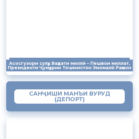
Асосгузори сулҳу Ваҳдати миллӣ – Пешвои миллат,
ПАЁМҲО
СУХАНРОНИҲО
СОМОНА
Президенти Ҷумҳурии Тоҷикистон Эмомалӣ Раҳмон
САНҶИШИ МАНЪИ ВУРУД
(ДЕПОРТ)
ЗАМИМАИ МОБИЛИИ “МУҲОҶИР”