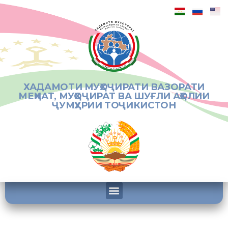
ХАДАМОТИ МУҲОҶИРАТИ ВАЗОРАТИ
МЕҲНАТ, МУҲОҶИРАТ ВА ШУҒЛИ АҲОЛИИ
ҶУМҲУРИИ ТОҶИКИСТОН