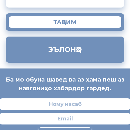
ТАҚВИМ
ЭЪЛОНҲО
Ба мо обуна шавед ва аз ҳама пеш аз
навгониҳо хабардор гардед.