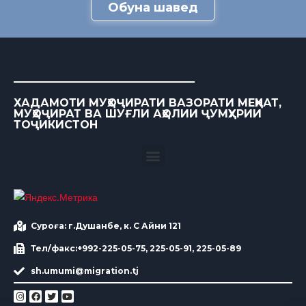
Обуна шавед
ХАДАМОТИ МУҲОҶИРАТИ ВАЗОРАТИ МЕҲНАТ,
МУҲОҶИРАТ ВА ШУҒЛИ АҲОЛИИ ҶУМҲУРИИ
ТОҶИКИСТОН
Суроға: г.Душанбе, к. С Айни 121
Тел/факс:+992-225-05-75, 225-05-91, 225-05-89
sh.umumi@migration.tj