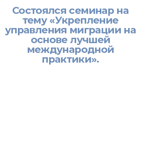
Состоялся семинар на
тему «Укрепление
управления миграции на
основе лучшей
международной
практики».
[:ru]4 марта 2014 года в рамках Проекта «По укреплению
системы мониторинга и оценки в целях совершенствования
системы управления миграционными процессами» при
поддержке Представительства Всемирного банка в
Таджикистане состоялся семинар Миграционной службы
Министерства труда, миграции и занятости населения
Республики Таджикистан на тему «Укрепление управления
миграции на основе лучшей международной практики».
На данном семинаре приняли участия Начальник