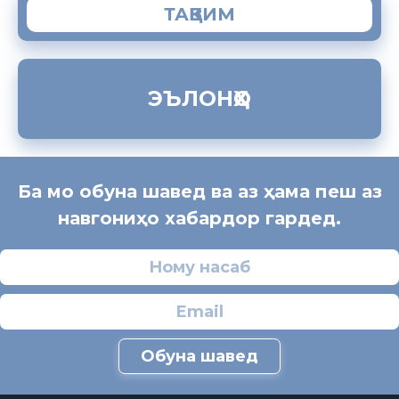
ТАҚВИМ
ЭЪЛОНҲО
Ба мо обуна шавед ва аз ҳама пеш аз
навгониҳо хабардор гардед.
Обуна шавед