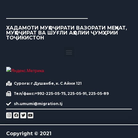
ХАДАМОТИ МУҲОҶИРАТИ ВАЗОРАТИ МЕҲНАТ,
МУҲОҶИРАТ ВА ШУҒЛИ АҲОЛИИ ҶУМҲУРИИ
ТОҶИКИСТОН
Суроға: г.Душанбе, к. С Айни 121
Тел/факс:+992-225-05-75, 225-05-91, 225-05-89
sh.umumi@migration.tj
Copyright © 2021