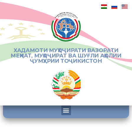
ХАДАМОТИ МУҲОҶИРАТИ ВАЗОРАТИ
МЕҲНАТ, МУҲОҶИРАТ ВА ШУҒЛИ АҲОЛИИ
ҶУМҲУРИИ ТОҶИКИСТОН