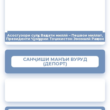
Асосгузори сулҳу Ваҳдати миллӣ – Пешвои миллат,
ПАЁМҲО
СУХАНРОНИҲО
СОМОНА
Президенти Ҷумҳурии Тоҷикистон Эмомалӣ Раҳмон
САНҶИШИ МАНЪИ ВУРУД
(ДЕПОРТ)
ЗАМИМАИ МОБИЛИИ “МУҲОҶИР”