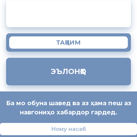
ЗАМИМАИ МОБИЛИИ “МУҲОҶИР”
ТАҚВИМ
ЭЪЛОНҲО
Ба мо обуна шавед ва аз ҳама пеш аз
навгониҳо хабардор гардед.