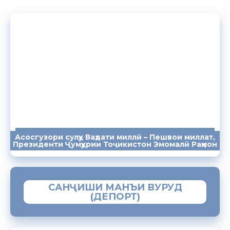
Асосгузори сулҳу Ваҳдати миллӣ – Пешвои миллат,
ПАЁМҲО
СУХАНРОНИҲО
СОМОНА
Президенти Ҷумҳурии Тоҷикистон Эмомалӣ Раҳмон
САНҶИШИ МАНЪИ ВУРУД
(ДЕПОРТ)