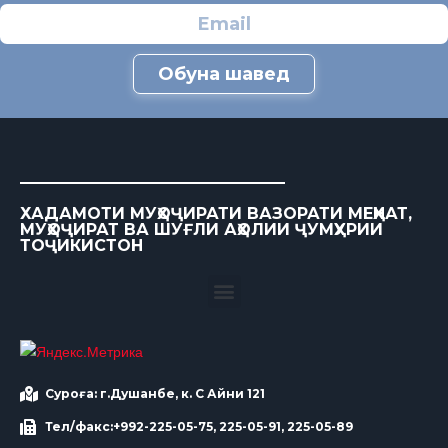
Обуна шавед
ХАДАМОТИ МУҲОҶИРАТИ ВАЗОРАТИ МЕҲНАТ,
МУҲОҶИРАТ ВА ШУҒЛИ АҲОЛИИ ҶУМҲУРИИ
ТОҶИКИСТОН
Суроға: г.Душанбе, к. С Айни 121
Тел/факс:+992-225-05-75, 225-05-91, 225-05-89