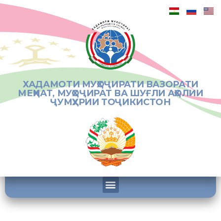
ХАДАМОТИ МУҲОҶИРАТИ ВАЗОРАТИ
МЕҲНАТ, МУҲОҶИРАТ ВА ШУҒЛИ АҲОЛИИ
ҶУМҲУРИИ ТОҶИКИСТОН