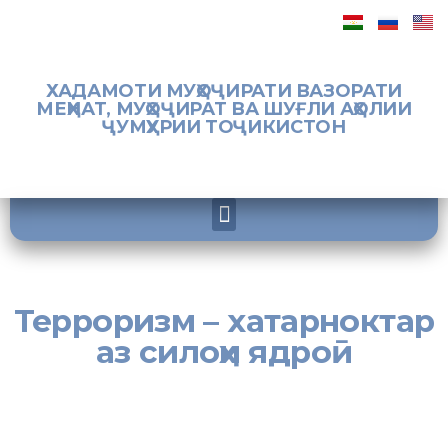
ХАДАМОТИ МУҲОҶИРАТИ ВАЗОРАТИ
МЕҲНАТ, МУҲОҶИРАТ ВА ШУҒЛИ АҲОЛИИ
ҶУМҲУРИИ ТОҶИКИСТОН
Терроризм – хатарноктар
аз силоҳи ядроӣ
[:tj]
Дар Паёми навбатӣ ба Маҷлиси Олии мамлакат Асосгузори
сулҳу ваҳдати миллӣ – Пешвои миллат, Ҷаноби Олӣ муҳтарам
Эмомалӣ Раҳмон дар робита ба амалҳои мудҳиши террористӣ ва