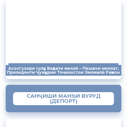
Асосгузори сулҳу Ваҳдати миллӣ – Пешвои миллат,
ПАЁМҲО
СУХАНРОНИҲО
СОМОНА
Президенти Ҷумҳурии Тоҷикистон Эмомалӣ Раҳмон
САНҶИШИ МАНЪИ ВУРУД
(ДЕПОРТ)