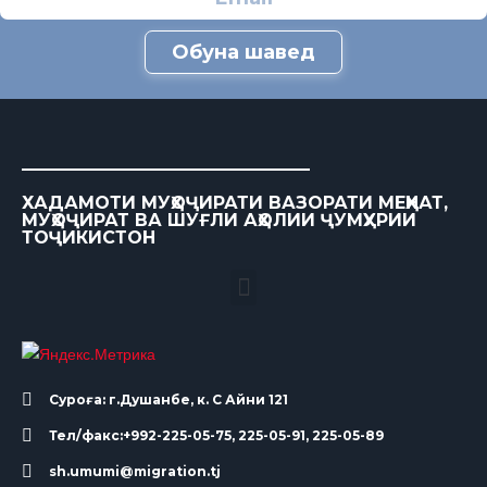
Обуна шавед
ХАДАМОТИ МУҲОҶИРАТИ ВАЗОРАТИ МЕҲНАТ,
МУҲОҶИРАТ ВА ШУҒЛИ АҲОЛИИ ҶУМҲУРИИ
ТОҶИКИСТОН
Суроға: г.Душанбе, к. С Айни 121
Тел/факс:+992-225-05-75, 225-05-91, 225-05-89
sh.umumi@migration.tj