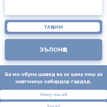
ЗАМИМАИ МОБИЛИИ “МУҲОҶИР”
ТАҚВИМ
ЭЪЛОНҲО
Ба мо обуна шавед ва аз ҳама пеш аз
навгониҳо хабардор гардед.