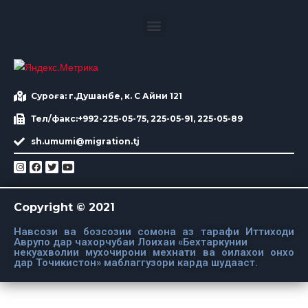
Суроға: г.Душанбе, к. С Айни 121
Тел/факс:+992-225-05-75, 225-05-91, 225-05-89
sh.umumi@migration.tj
Copyright © 2021
Навсози ва бозсозии сомона аз тарафи Иттиходи
Аврупо дар чахорчубаи Лоихаи «Бехтаркунии
некуахволии мухочирони мехнати ва оилахои онхо
дар Точикистон» маблаггузори карда шудааст.