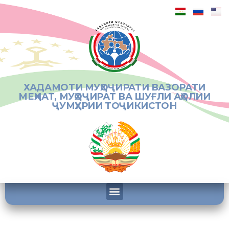
ХАДАМОТИ МУҲОҶИРАТИ ВАЗОРАТИ
МЕҲНАТ, МУҲОҶИРАТ ВА ШУҒЛИ АҲОЛИИ
ҶУМҲУРИИ ТОҶИКИСТОН