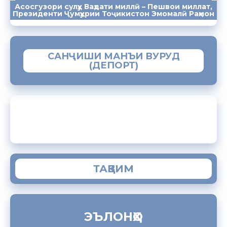
Асосгузори сулҳу Ваҳдати миллӣ – Пешвои миллат,
ПАЁМҲО
СУХАНРОНИҲО
СОМОНА
Президенти Ҷумҳурии Тоҷикистон Эмомалӣ Раҳмон
САНҶИШИ МАНЪИ ВУРУД
(ДЕПОРТ)
ЗАМИМАИ МОБИЛИИ “МУҲОҶИР”
ТАҚВИМ
ЭЪЛОНҲО