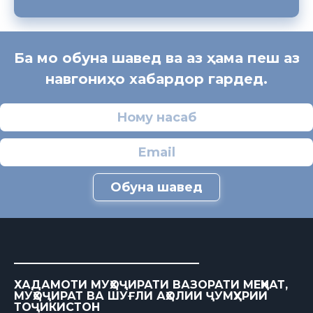
Ба мо обуна шавед ва аз ҳама пеш аз
навгониҳо хабардор гардед.
Обуна шавед
ХАДАМОТИ МУҲОҶИРАТИ ВАЗОРАТИ МЕҲНАТ,
МУҲОҶИРАТ ВА ШУҒЛИ АҲОЛИИ ҶУМҲУРИИ
ТОҶИКИСТОН