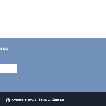
ниҳо
Суроға: г.Душанбе, к. С Айни 121