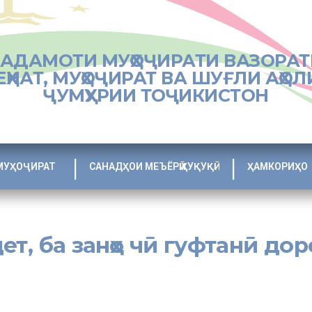
ХАДАМОТИ МУҲОҶИРАТИ ВАЗОРАТ
ЕҲНАТ, МУҲОҶИРАТ ВА ШУҒЛИ АҲОЛ
ҶУМҲУРИИ ТОҶИКИСТОН
МУҲОҶИРАТ
САНАДҲОИ МЕЪЁРӢ ҲУҚУҚӢ
ҲАМКОРИҲО
т, ба занҳо чӣ гуфтанӣ до
батта, ин раванд ҳам хушиҳо дораду ҳам нохушиҳо. Аксари муҳоҷирон 