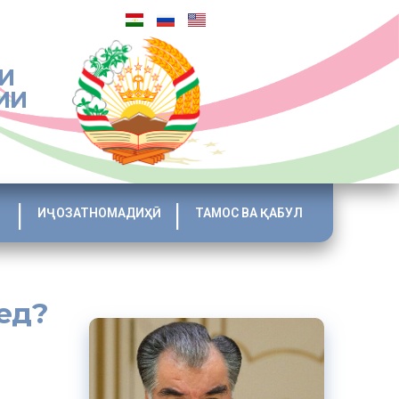
И
ИИ
ИҶОЗАТНОМАДИҲӢ
ТАМОС ВА ҚАБУЛ
ред?
дар