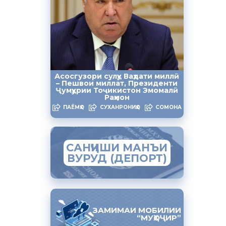
шта бошад.
ти
Асосгузори сулҳу Ваҳдати миллӣ
ҳамсуҳбат
– Пешвои миллат, Президенти
Ҷумҳурии Тоҷикистон Эмомалӣ
Раҳмон
ПАЁМҲО
СУХАНРОНИҲО
СОМОНА
САНҶИШИ МАНЪИ
ВУРУД (ДЕПОРТ)
ЗАМИМАИ МОБИЛИИ
“МУҲОҶИР”