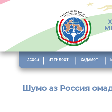
М
АСОСӢ
ИТТИЛООТ
ХАДАМОТ
Шумо аз Россия омаде
[:tj]
Муҳоҷират ба қисмати муҳими зиндагӣ табдил ёфтааст. Ал