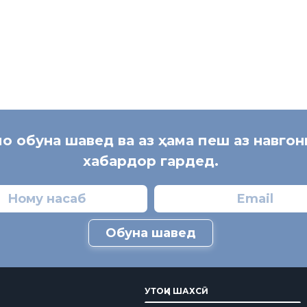
мо обуна шавед ва аз ҳама пеш аз навго
хабардор гардед.
Обуна шавед
УТОҚИ ШАХСӢ