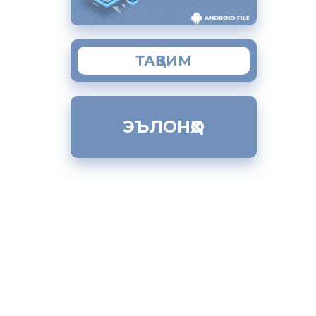
анҳо сафар
Барои чӣ»,
ТАҚВИМ
р шудам,
там,
ЭЪЛОНҲО
зифаи ман
ар ҳафта
танд, ба
онист.
вӣ, роҳату
 афсӯс, ки