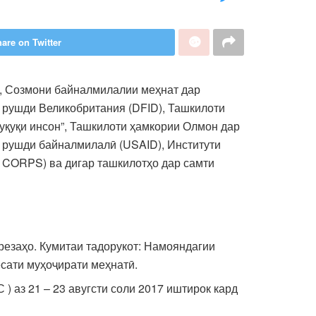
are on Twitter
, Созмони байналмилалии меҳнат дар
 рушди Великобритания (DFID), Ташкилоти
уқуқи инсон”, Ташкилоти ҳамкории Олмон дар
а рушди байналмилалӣ (USAID), Институти
 CORPS) ва дигар ташкилотҳо дар самти
резаҳо. Кумитаи тадорукот: Намояндагии
сати муҳоҷирати меҳнатӣ.
 аз 21 – 23 авугсти соли 2017 иштирок кард