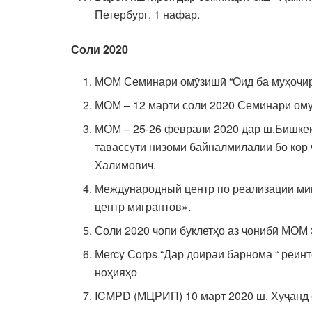
Петербург, 1 нафар.
Соли 2020
МОМ Семинари омӯзишӣ “Оид ба муҳоҷира
МОМ – 12 марти соли 2020 Семинари ом
МОМ – 25-26 феврали 2020 дар ш.Бишкек
тавассути низоми байналмилалии бо кор 
Халимович.
Международный центр по реализации миг
центр мигрантов».
Соли 2020 чопи буклетҳо аз ҷонибӣ МОМ 3
Меrcy Сorps “Дар доираи барнома “ реин
ноҳияҳо
ICMPD (МЦРИП) 10 март 2020 ш. Хуҷанд 