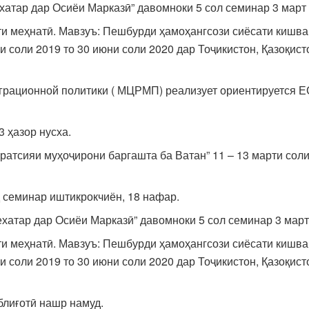
атар дар Осиёи Марказӣ” давомноки 5 сол семинар 3 март 
ти меҳнатӣ. Мавзуъ: Пешбурди ҳамоҳангсози сиёсати кишва
 соли 2019 то 30 июни соли 2020 дар Тоҷикистон, Қазоқист
рационной политики ( МЦРМП) реализует ориентируется ЕС 
 ҳазор нусха.
гратсияи муҳоҷирони баргашта ба Ватан” 11 – 13 марти сол
семинар иштикрокчиён, 18 нафар.
хатар дар Осиёи Марказӣ” давомноки 5 сол семинар 3 март 
ти меҳнатӣ. Мавзуъ: Пешбурди ҳамоҳангсози сиёсати кишва
 соли 2019 то 30 июни соли 2020 дар Тоҷикистон, Қазоқисто
блиғотӣ нашр намуд.