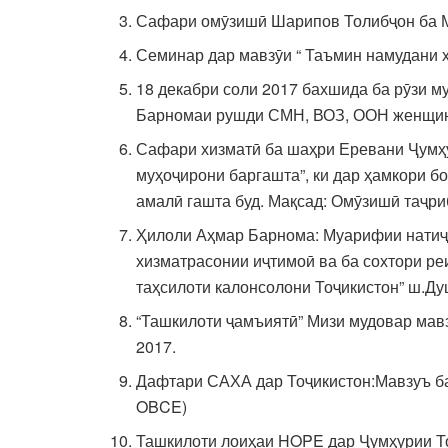
Сафари омӯзишӣ Шарипов Толибҷон ба Мо
Семинар дар мавзӯи “ Таъмин намудани ҳ
18 декабри соли 2017 бахшида ба рӯзи 
Барномаи рушди СМН, ВОЗ, ООН женщин,
Сафари хизматӣ ба шаҳри Еревани Ҷумҳур
муҳоҷирони баргашта”, ки дар ҳамкори б
амалӣ гашта буд. Мақсад: Омӯзишӣ таҷр
Ҳилоли Аҳмар Барнома: Муарифии натиҷа
хизматрасонии иҷтимоӣ ва ба сохтори ре
таҳсилоти калонсолони Тоҷикистон” ш.Д
“Ташкилоти ҷамъиятӣ” Мизи мудовар мавз
2017.
Дафтари САХА дар Тоҷикистон:Мавзуъ бар
OBCE)
Ташкилоти лоиҳаи HOPE дар Ҷумҳурии Тоҷ