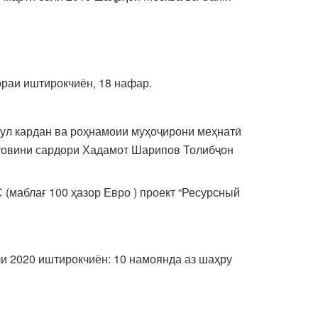
раи иштирокчиён, 18 нафар.
бул кардан ва роҳнамоии муҳоҷирони меҳнатӣ
 муовини сардори Хадамот Шарипов Толибҷон
маблағ 100 ҳазор Евро ) проект “Ресурсный
ли 2020 иштирокчиён: 10 намоянда аз шаҳру