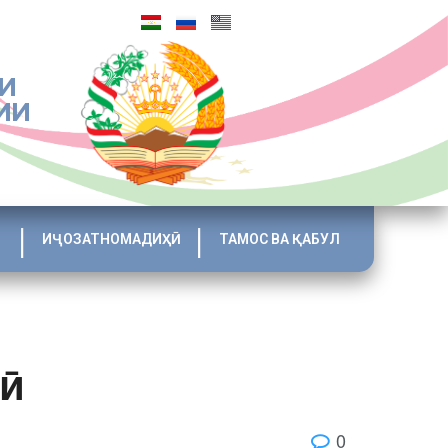
И
ИИ
ИҶОЗАТНОМАДИҲӢ
ТАМОС ВА ҚАБУЛ
лӣ
0