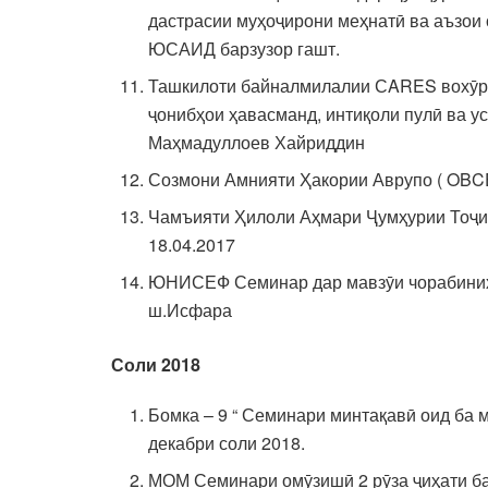
дастрасии муҳоҷирони меҳнатӣ ва аъзои 
ЮСАИД барзузор гашт.
Ташкилоти байналмилалии СARES вохӯри
ҷонибҳои ҳавасманд, интиқоли пулӣ ва у
Маҳмадуллоев Хайриддин
Созмони Амнияти Ҳакории Аврупо ( OBCE)
Чамъияти Ҳилоли Аҳмари Ҷумҳурии Тоҷик
18.04.2017
ЮНИСЕФ Семинар дар мавзӯи чорабиниҳои
ш.Исфара
Соли 2018
Бомка – 9 “ Семинари минтақавӣ оид ба 
декабри соли 2018.
МОМ Семинари омӯзишӣ 2 рӯза ҷиҳати ба