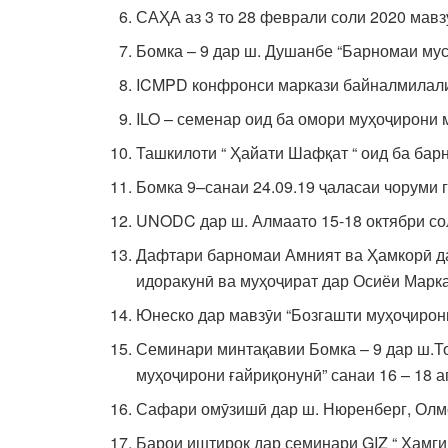
САҲА аз 3 то 28 феврали соли 2020 мав
Бомка – 9 дар ш. Душанбе “Барномаи мусо
ICMPD конфронси маркази байналмилалии
ILO – семенар оид ба омори муҳоҷирони 
Ташкилоти “ Ҳайати Шафқат “ оид ба бар
Бомка 9–санаи 24.09.19 ҷаласаи чоруми 
UNODC дар ш. Алмаато 15-18 октябри сол
Дафтари барномаи Амният ва Ҳамкорӣ дар
идоракунӣ ва муҳоҷират дар Осиёи Марказ
Юнеско дар мавзӯи “Бозгашти муҳоҷирони
Семинари минтақавии Бомка – 9 дар ш.Т
муҳоҷирони ғайриқонунӣ” санаи 16 – 18 а
Сафари омӯзишӣ дар ш. Нюренберг, Олмон
Барои иштирок дар семинари GIZ “ Ҳамги