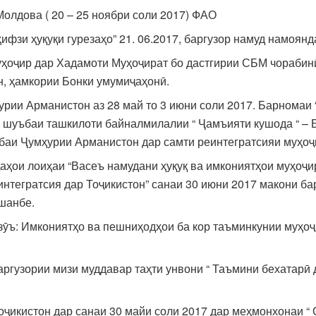
лдова ( 20 – 25 ноябри соли 2017) ФАО
ифзи ҳуқуқи гурезаҳо” 21. 06.2017, баргузор намуд намоян
муҳоҷир дар Хадамоти Муҳоҷират бо дастгирии СБМ чораби
 ҳамкории Бонки умумиҷаҳонӣ.
ии Арманистон аз 28 май то 3 июни соли 2017. Барномаи 
о шуъбаи ташкилоти байналмилалии “ Ҷамъияти кушода “ –
ибаи Ҷумҳурии Арманистон дар самти реинтегратсияи муҳо
ҳои лоиҳаи “Васеъ намудани ҳуқуқ ва имкониятҳои муҳоҷир
интегратсия дар Тоҷикистон” санаи 30 июни 2017 макони ба
ушанбе.
ӯъ: Имкониятҳо ва пешниҳодҳои ба кор таъминкунии муҳоҷ
гузории мизи муддавар таҳти унвони “ Таъмини бехатарӣ д
икистон дар санаи 30 майи соли 2017 дар меҳмонхонаи “ 