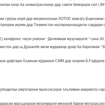
оилаи онҳо ба хизматрасониҳо дар самти беморҳои сил ( 
и гурӯҳи корӣ дар меҳмонхонаи ЛОТОС мавзӯъ:Барномаи м
стувории иқлим дар Тоҷикистон иштирокунандагон сардори 
 конфронс таҳти унвони “ Дилеммаи муҳоҷиратӣ “ сана 30.
истон дар ш.Душанбе мизи мудаввар доир ба барномаи “ Б
 дафтари Хазинаи кӯдакони СММ дар ноҳияи Б.Ғафуров са
мубодилаи омӯзгорони муассисаҳои таълимии мақомоти сар
ррасии масъалаҳои муҳоҷирати меҳнатӣ барои мутахассисон