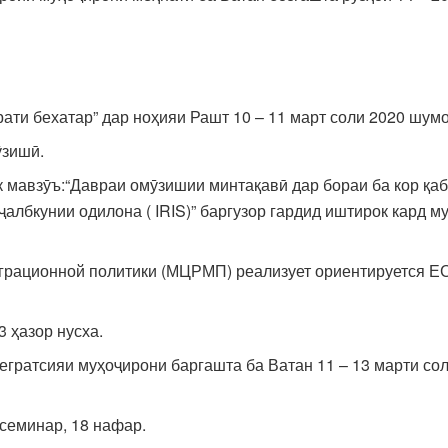
ти бехатар” дар ноҳияи Рашт 10 – 11 март соли 2020 шумо
ӯзишӣ.
 мавзӯъ:“Давраи омӯзишии минтақавӣ дар бораи ба кор қа
ҷалбкунии одилона ( IRIS)” баргузор гардид иштирок кард
рационной политики (МЦРМП) реализует ориентируется ЕС (
 ҳазор нусха.
тегратсияи муҳоҷирони баргашта ба Ватан 11 – 13 марти со
семинар, 18 нафар.