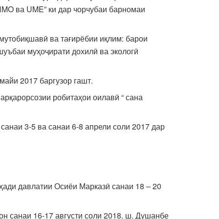
BHMO ва UME” ки дар чорчубаи барномаи
утобиқшавӣ ва тағирёбии иқлим: барои
шуъбаи муҳоҷирати дохилӣ ва экологӣ
майи 2017 баргузор гашт.
арқарорсозии робитаҳои оилавӣ “ сана
наи 3-5 ва санаи 6-8 апрели соли 2017 дар
ҳади давлатии Осиёи Марказӣ санаи 18 – 20
 санаи 16-17 августи соли 2018. ш. Душанбе