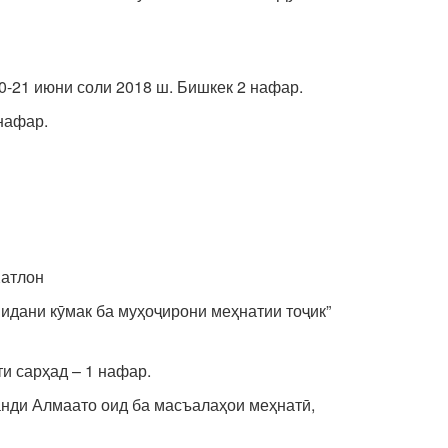
-21 июни соли 2018 ш. Бишкек 2 нафар.
 нафар.
Хатлон
идани кӯмак ба муҳоҷирони меҳнатии тоҷик”
и сарҳад – 1 нафар.
анди Алмаато оид ба масъалаҳои меҳнатӣ,