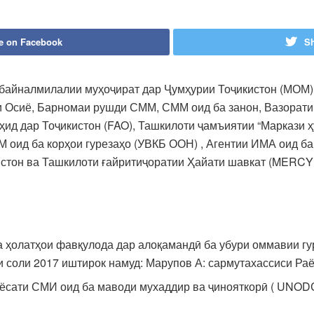
e on Facebook
Sh
байналмилалии муҳоҷират дар Ҷумҳурии Тоҷикистон (МОМ)
ди Осиё, Барномаи рушди СММ, СММ оид ба занон, Вазорати
ид дар Тоҷикистон (FAO), Ташкилоти ҷамъиятии “Маркази ҳ
М оид ба корҳои гурезаҳо (УВКБ ООН) , Агентии ИМА оид б
стон ва Ташкилоти ғайритиҷоратии Ҳайати шавкат (MERCY
 ҳолатҳои фавқулода дар алоқамандӣ ба убури оммавии гу
 соли 2017 иштирок намуд: Марупов А: сармутахассиси Раё
сати СМИ оид ба маводи мухаддир ва ҷинояткорӣ ( UNODС )