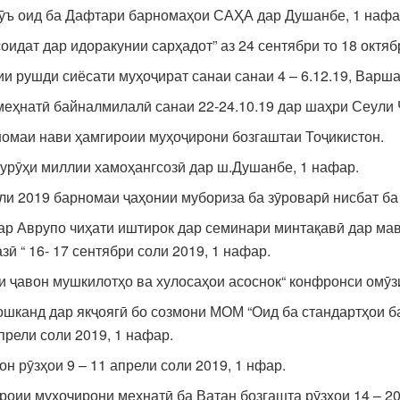
зӯъ оид ба Дафтари барномаҳои САҲА дар Душанбе, 1 нафа
идат дар идоракунии сарҳадот” аз 24 сентябри то 18 октяб
 рушди сиёсати муҳоҷират санаи санаи 4 – 6.12.19, Варш
меҳнатӣ байналмилалӣ санаи 22-24.10.19 дар шаҳри Сеули 
номаи нави ҳамгироии муҳоҷирони бозгаштаи Тоҷикистон.
гурӯҳи миллии хамоҳангсозӣ дар ш.Душанбе, 1 нафар.
и 2019 барномаи ҷаҳонии мубориза ба зӯроварӣ нисбат ба 
 Аврупо чиҳати иштирок дар семинари минтақавӣ дар мавз
ӣ “ 16- 17 сентябри соли 2019, 1 нафар.
 ҷавон мушкилотҳо ва хулосаҳои асоснок“ конфронси омӯзи
ошканд дар якҷоягӣ бо созмони МОМ “Оид ба стандартҳои 
прели соли 2019, 1 нафар.
 рӯзҳои 9 – 11 апрели соли 2019, 1 нфар.
роии муҳоҷирони меҳнатӣ ба Ватан бозгашта рӯзҳои 14 – 2