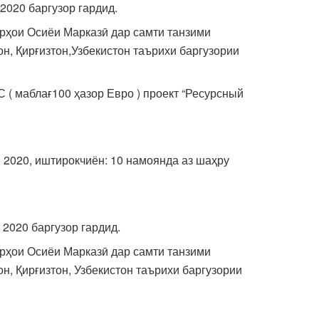
2020 баргузор гардид.
рҳои Осиёи Марказӣ дар самти танзими
он, Қирғизтон,Узбекистон таърихи баргузории
( маблағ100 ҳазор Евро ) проект “Ресурсный
и 2020, иштирокчиён: 10 намоянда аз шаҳру
2020 баргузор гардид.
рҳои Осиёи Марказӣ дар самти танзими
н, Қирғизтон, Узбекистон таърихи баргузории