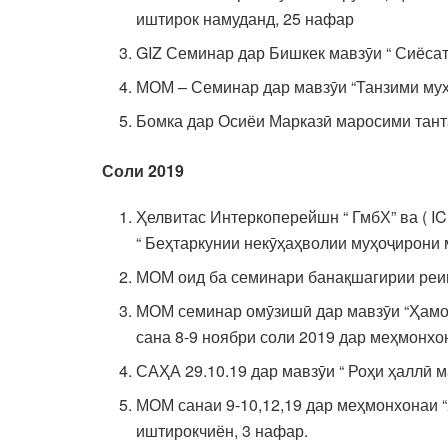
иштирок намуданд, 25 нафар
GIZ Семинар дар Бишкек мавзӯи “ Сиёсати
МОМ – Семинар дар мавзӯи “Танзими муҳ
Бомка дар Осиёи Марказӣ маросими танта
Соли 2019
Ҳелвитас Интеркоперейшн “ ГмбХ” ва ( I
“ Беҳтаркунии некӯҳаҳволии муҳоҷирони 
МОМ оид ба семинари банақшагирии реин
МОМ семинар омӯзишӣ дар мавзӯи “Ҳамоҳ
сана 8-9 ноябри соли 2019 дар меҳмонхо
САҲА 29.10.19 дар мавзӯи “ Роҳи ҳаллӣ 
МОМ санаи 9-10,12,19 дар меҳмонхонаи 
иштирокчиён, 3 нафар.