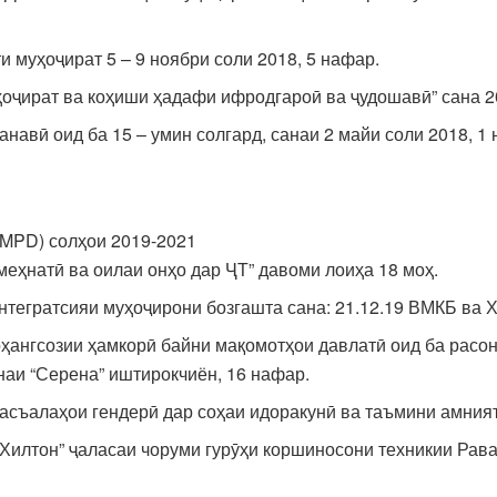
 муҳоҷират 5 – 9 ноябри соли 2018, 5 нафар.
оҷират ва коҳиши ҳадафи ифродгароӣ ва ҷудошавӣ” сана 20
навӣ оид ба 15 – умин солгард, санаи 2 майи соли 2018, 1
CMPD) солҳои 2019-2021
меҳнатӣ ва оилаи онҳо дар ҶТ” давоми лоиҳа 18 моҳ.
тегратсияи муҳоҷирони бозгашта сана: 21.12.19 ВМКБ ва 
ангсозии ҳамкорӣ байни мақомотҳои давлатӣ оид ба расон
наи “Серена” иштирокчиён, 16 нафар.
масъалаҳои гендерӣ дар соҳаи идоракунӣ ва таъмини амният
“Хилтон” ҷаласаи чоруми гурӯҳи коршиносони техникии Рав