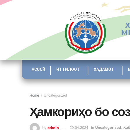
М
АСОСӢ
ИТТИЛООТ
ХАДАМОТ
Home
Uncategorized
Ҳамкориҳо бо со
by
admin
29.04.2024
in
Uncategorized
,
Ха