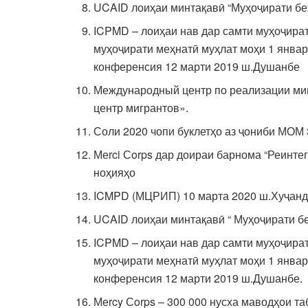
UCAID лоиҳаи минтақавӣ “Муҳоҷирати бех
ICPMD – лоиҳаи нав дар самти муҳоҷира
муҳоҷирати меҳнатӣ муҳлат моҳи 1 январи
конференсия 12 марти 2019 ш.Душанбе
Международный центр по реализации миг
центр мигрантов».
Соли 2020 чопи буклетҳо аз ҷониби МОМ 3
Меrci Сorps дар доираи барнома “Реинте
ноҳияҳо
ICMPD (МЦРИП) 10 марта 2020 ш.Хуҷанд 
UCAID лоиҳаи минтақавӣ “ Муҳоҷирати бе
ICPMD – лоиҳаи нав дар самти муҳоҷира
муҳоҷирати меҳнатӣ муҳлат моҳи 1 январи
конференсия 12 марти 2019 ш.Душанбе.
Меrcy Сorps – 300 000 нусха маводҳои та