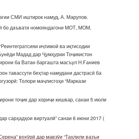
дагии СМИ иштирок намуд, А. Марупов.
нӣ бо даъвати номояндагони МОТ, МОМ,
“Реинтегратсияи иҷтимоӣ ва иқтисодии
 Бунёди Мадад дар Ҷумҳурии Тоҷикистон
ҷирони ба Ватан баргашта масъул Н.Ғаниев
он тавассути беҳтар намудани дастрасӣ ба
ргузорӣ: Толори маҷлисгоҳи “Маркази
ирони тоҷик дар хориҷи кишвар, санаи 5 июли
ар сарҳадҳои виртуалӣ” санаи 6 июни 2017 (
Серена” вохӯрӣ дар мавзӯи “Таҳлили вазъи