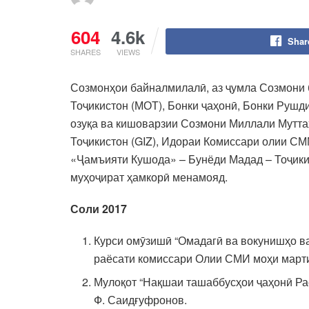
604
4.6k
Shar
SHARES
VIEWS
Созмонҳои байналмилалӣ, аз ҷумла Созмони 
Тоҷикистон (МОТ), Бонки ҷаҳонӣ, Бонки Руш
озуқа ва кишоварзии Созмони Миллали Муттаҳ
Тоҷикистон (GIZ), Идораи Комиссари олии СМ
«Ҷамъияти Кушода» – Бунёди Мадад – Тоҷики
муҳоҷират ҳамкорӣ менамояд.
Соли 2017
Курси омӯзишӣ “Омадагӣ ва вокунишҳо ва
раёсати комиссари Олии СМИ моҳи марти
Мулоқот “Нақшаи ташаббусҳои ҷаҳонӣ Раё
Ф. Саидғуфронов.