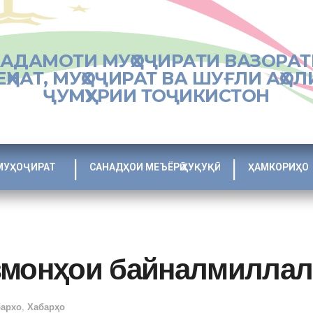
ХАДАМОТИ МУҲОҶИРАТИ ВАЗОРАТ
ЕҲНАТ, МУҲОҶИРАТ ВА ШУҒЛИ АҲОЛ
ҶУМҲУРИИ ТОҶИКИСТОН
МУҲОҶИРАТ
САНАДҲОИ МЕЪЁРӢ ҲУҚУҚӢ
ҲАМКОРИҲО
змонҳои байналмилла
бархо
,
Хабарҳо