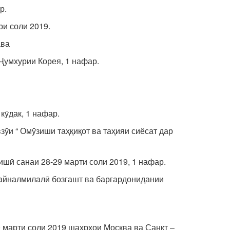
р.
ри соли 2019.
ава
Ҷумхурии Корея, 1 нафар.
кӯдак, 1 нафар.
ӯи “ Омӯзиши таҳқиқот ва таҳияи сиёсат дар
шӣ санаи 28-29 марти соли 2019, 1 нафар.
байналмилалӣ бозгашт ва баргардонидании
0 марти соли 2019 шаҳрҳои Москва ва Санкт –