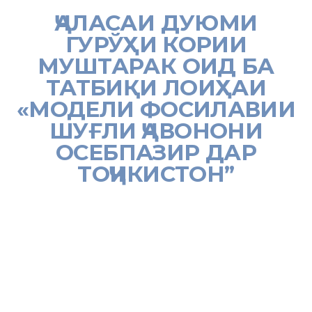
ҶАЛАСАИ ДУЮМИ
ГУРЎҲИ КОРИИ
МУШТАРАК ОИД БА
ТАТБИҚИ ЛОИҲАИ
«МОДЕЛИ ФОСИЛАВИИ
ШУҒЛИ ҶАВОНОНИ
ОСЕБПАЗИР ДАР
ТОҶИКИСТОН”
[:tj]
13 августи соли равон, ҷаласаи дуюми Гурўҳи кории муштарак
оид ба татбиқи лоиҳаи «Модели фосилавии шуғли ҷавонони
осебпазир дар Тоҷикистон” таҳти роҳбарии муовини якуми