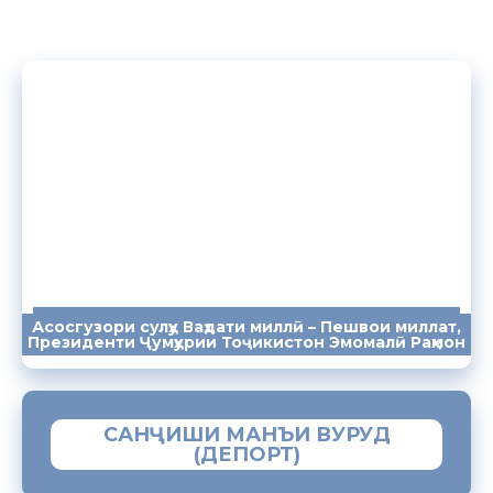
Асосгузори сулҳу Ваҳдати миллӣ – Пешвои миллат,
ПАЁМҲО
СУХАНРОНИҲО
СОМОНА
Президенти Ҷумҳурии Тоҷикистон Эмомалӣ Раҳмон
САНҶИШИ МАНЪИ ВУРУД
(ДЕПОРТ)