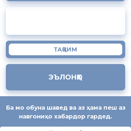
ЗАМИМАИ МОБИЛИИ “МУҲОҶИР”
ТАҚВИМ
ЭЪЛОНҲО
Ба мо обуна шавед ва аз ҳама пеш аз
навгониҳо хабардор гардед.