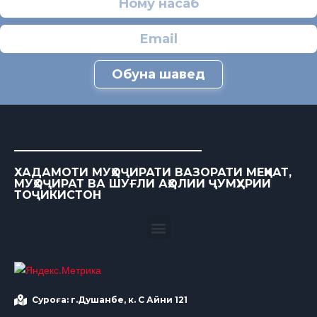
Обуна шавед
ХАДАМОТИ МУҲОҶИРАТИ ВАЗОРАТИ МЕҲНАТ,
МУҲОҶИРАТ ВА ШУҒЛИ АҲОЛИИ ҶУМҲУРИИ
ТОҶИКИСТОН
Суроға: г.Душанбе, к. С Айни 121