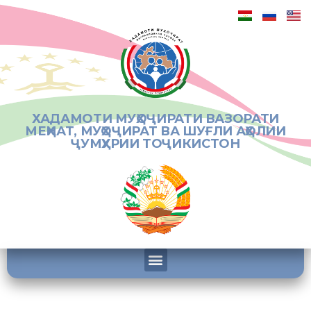
ХАДАМОТИ МУҲОҶИРАТИ ВАЗОРАТИ
МЕҲНАТ, МУҲОҶИРАТ ВА ШУҒЛИ АҲОЛИИ
ҶУМҲУРИИ ТОҶИКИСТОН