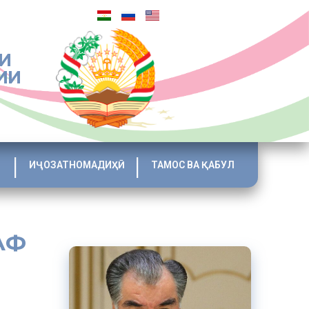
И
ИИ
ИҶОЗАТНОМАДИҲӢ
ТАМОС ВА ҚАБУЛ
АФ
уғдиён