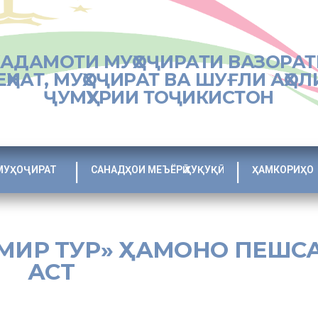
ХАДАМОТИ МУҲОҶИРАТИ ВАЗОРАТ
ЕҲНАТ, МУҲОҶИРАТ ВА ШУҒЛИ АҲОЛ
ҶУМҲУРИИ ТОҶИКИСТОН
МУҲОҶИРАТ
САНАДҲОИ МЕЪЁРӢ ҲУҚУҚӢ
ҲАМКОРИҲО
ОМИР ТУР» ҲАМОНО ПЕШС
АСТ
лояти Суғд ҳафтаи равон ҳам Ҷамъияти дорои масъулияти маҳдуди «С