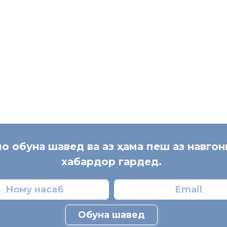
мо обуна шавед ва аз ҳама пеш аз навго
хабардор гардед.
Обуна шавед