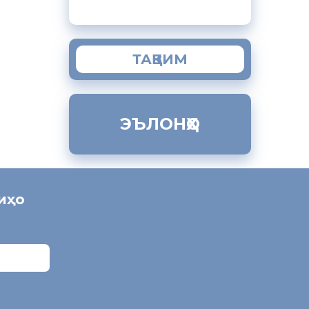
ТАҚВИМ
ЭЪЛОНҲО
ниҳо