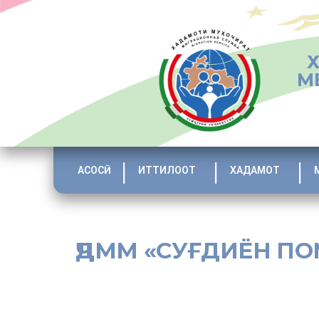
М
АСОСӢ
ИТТИЛООТ
ХАДАМОТ
ҶДММ «СУҒДИЁН П
[:tj]Дар байни субъектҳои хоҷагидори амалкунандаи ви