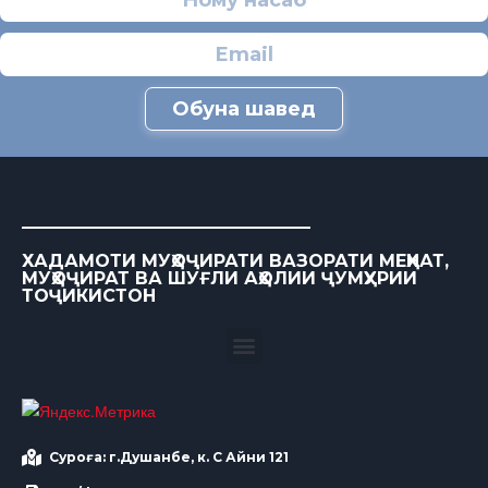
Обуна шавед
ХАДАМОТИ МУҲОҶИРАТИ ВАЗОРАТИ МЕҲНАТ,
МУҲОҶИРАТ ВА ШУҒЛИ АҲОЛИИ ҶУМҲУРИИ
ТОҶИКИСТОН
Суроға: г.Душанбе, к. С Айни 121