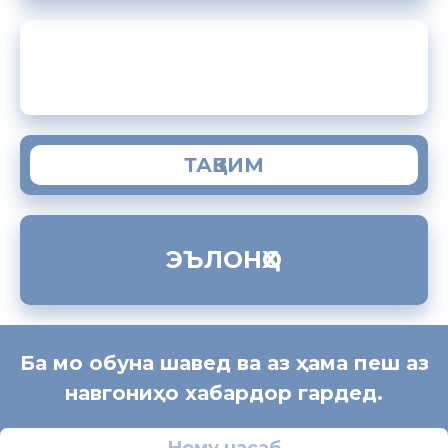
ЗАМИМАИ МОБИЛИИ “МУҲОҶИР”
ТАҚВИМ
ЭЪЛОНҲО
Ба мо обуна шавед ва аз ҳама пеш аз
навгониҳо хабардор гардед.