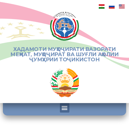
ХАДАМОТИ МУҲОҶИРАТИ ВАЗОРАТИ
МЕҲНАТ, МУҲОҶИРАТ ВА ШУҒЛИ АҲОЛИИ
ҶУМҲУРИИ ТОҶИКИСТОН