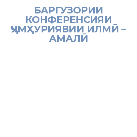
БАРГУЗОРИИ
КОНФЕРЕНСИЯИ
ҶУМҲУРИЯВИИ ИЛМӢ –
АМАЛӢ
24 сентябри соли 2021 дар Вазорати меҳнат, муҳоҷират ва шуғли
аҳолии Ҷумҳурии Тоҷикистон Конференсияи ҷумҳуриявии илмию
амалӣ бахшида ба 30 – солагии Истиқлолияти давлатии
Ҷумҳурии Тоҷикистон таҳти унвони «Дастовардҳои соҳаи меҳнат,
муҳоҷират ва шуғли аҳолӣ дар давраи Истиқлолият» баргузор
гардид.
Конференсия аз қисматҳои ифтитоҳию пленарӣ ва чор бахши
тематикӣ, ки марбут ба самтҳои фаъолияти вазорат аз ҷумла,
ташаккули бозори меҳнат ва шуғли аҳолӣ, танзими равандҳои
муҳоҷират дар давраи Истиқлолияти давлатӣ, таҳкими
муносибатҳои меҳнатӣ, ҳифзи меҳнат ва шарикии иҷтимоӣ дар
замони Истиқлолият, рушди таҳсилоти ибтидоии касбӣ, таълими