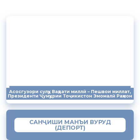
Асосгузори сулҳу Ваҳдати миллӣ – Пешвои миллат,
ПАЁМҲО
СУХАНРОНИҲО
СОМОНА
Президенти Ҷумҳурии Тоҷикистон Эмомалӣ Раҳмон
САНҶИШИ МАНЪИ ВУРУД
(ДЕПОРТ)