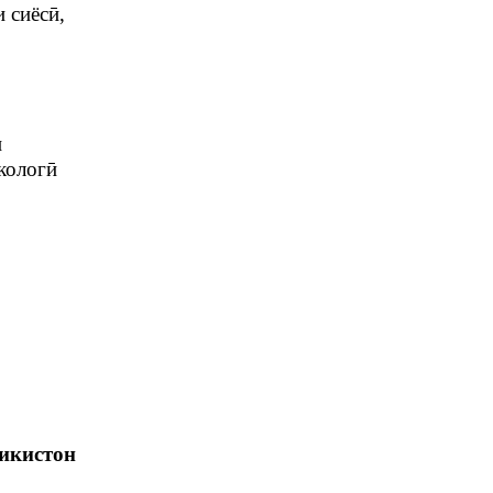
 сиёсӣ,
и
экологӣ
икистон