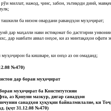
ўи миллат, нажод, ҷинс, забон, эътиқоди динӣ, мавқеи
улк;
ташкили ба низом овардани равандҳои муҳоҷират;
нӣ дар маҳалли нави истиқомат бо дастгирии унвони
хс, дар навбати аввал онҳое, ки аз минтақаҳои офати 
 муҳоҷирон ба кишваре, ки онҳо аз он омаданд;
12.08 №470)
истон дар бораи муҳоҷират
бораи муҳоҷират ба Конститутсияи
та, аз Қонуни мазкур, дигар санадҳои
инчунин санадҳои ҳуқуқии байналмилалие, ки Тоҷ
. (қҷт 31.12.08 №470)