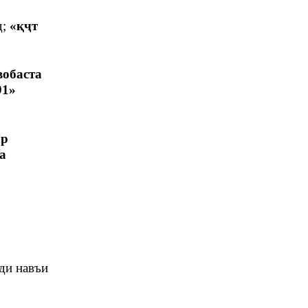
;
«қҷт
вобаста
91»
ар
а
ди навъи