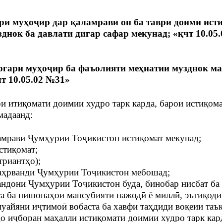
ари муҳоҷир дар қаламрави он ба таври доими ист
днок ба давлати дигар сафар мекунад; «қчт 10.05.
коргари муҳоҷир ба фаъолияти меҳнатии музднок м
чт 10.05.02 №31»
ри итиқомати доимии худро тарк карда, барои истиқом
мадаанд:
ламрави Ҷумҳурии Тоҷикистон истиқомат мекунад;
стиқомат;
триантҳо);
 шаҳрванди Ҷумҳурии Тоҷикистон мебошад;
андони Ҷумҳурии Тоҷикистон буда, бинобар нисбат ба
ста ба нишонаҳои мансубияти нажодӣ ё миллӣ, эътиқоди
муайяни иҷтимоӣ вобаста ба хавфи таҳдиди воқеии таъ
ҳо иҷборан маҳалли истиқомати доимии худро тарк кар