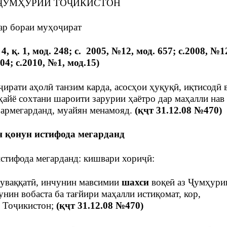
ҶУМҲУРИИ ТОҶИКИСТОН
ар бораи муҳоҷират
 қ. 1, мод. 248; с. 2005, №12, мод. 657; с.2008, №12
04; с.2010, №1, мод.15)
рати аҳолӣ танзим карда, асосҳои ҳуқуқӣ, иқтисодӣ 
айё сохтани шароити зарурии ҳаётро дар маҳалли нав
 бармегарданд, муайян менамояд.
(қҷт 31.12.08 №470)
н қонун истифода мегарданд
стифода мегарданд: кишвари хориҷӣ:
уваққатӣ, инчунин мавсимии
шахси
воқеӣ аз Ҷумҳури
нин вобаста ба тағйири маҳалли истиқомат, кор,
 Тоҷикистон;
(қҷт 31.12.08 №470)