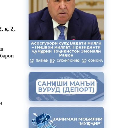
, қ. 2,
Асосгузори сулҳу Ваҳдати миллӣ
– Пешвои миллат, Президенти
ва
Ҷумҳурии Тоҷикистон Эмомалӣ
 барои
Раҳмон
ПАЁМҲО
СУХАНРОНИҲО
СОМОНА
САНҶИШИ МАНЪИ
ВУРУД (ДЕПОРТ)
и
ЗАМИМАИ МОБИЛИИ
“МУҲОҶИР”