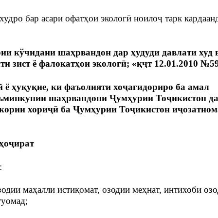
 худро бар асари офатҳои экологӣ ноилоҷ тарк кардаанд
и кўчидани шаҳрвандон дар ҳудуди давлати худ 
и зист ё фалокатҳои экологӣ; «қҷт 12.01.2010 №5
 ё ҳуқуқие, ки фаъолияти хоҷагидориро ба амал
аъминкунии шаҳрвандони Ҷумҳурии Тоҷикистон д
 кории хориҷӣ ба Ҷумҳурии Тоҷикистон иҷозатном
уҳоҷират
:
одии маҳалли истиқомат, озодии меҳнат, интихоби озо
туомад;