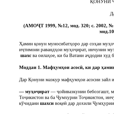
ҚОНУНИ 
Д
(АМОҶТ 1999, №12, мод. 320; с. 2002, № 4,
мод.10
Ҳамин қонун муносибатҳоро дар соҳаи муҳоҷи
иҷтимоии равандҳои муҳоҷират, инчунин муҳ
шахс
ва оилаҳое, ки ба Ватани аҷдодии худ
Моддаи 1. Мафҳумҳои асосӣ, ки дар ҳами
Дар Қонуни мазкур мафҳумҳои асосии зайл и
— муҳоҷират
— ҷойивазкунии бебозгашт, м
Тоҷикистон ва ба Ҷумхурии Тоҷикистон, инчу
кўчидани
шахси
воқеӣ дар дохили Ҷумҳурии