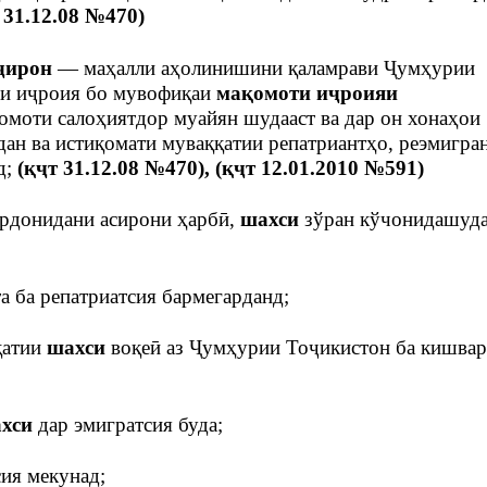
 31.12.08 №470)
ҷирон
— маҳалли аҳолинишини қаламрави Ҷумҳурии
и иҷроия бо мувофиқаи
мақомоти иҷроияи
омоти салоҳиятдор муайян шудааст ва дар он хонаҳои
дан ва истиқомати муваққатии репатриантҳо, реэмигра
д;
(қҷт 31.12.08 №470), (қҷт 12.01.2010 №591)
ардонидани асирони ҳарбӣ,
шахси
зўран кўчонидашуда
та ба репатриатсия бармегарданд;
қатии
шахси
воқеӣ аз Ҷумҳурии Тоҷикистон ба кишва
хси
дар эмигратсия буда;
сия мекунад;