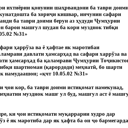
ри ихтиёрии қонунии шаҳрвандони ба таври доим
унатдошта ба хориҷи кишвар, инчунин сафари
нди ба таври доими берун аз ҳудуди Ҷумҳурии
н барои машғул шудан ба кори музднок тибқи
05.02 №31»
фари ҳаррўза ва ё ҳафтае як маротибаи
ламрави давлати ҳамсарҳад ва сафари харрўза ва
ати ҳамсарҳад ба қаламрави Ҷумҳурии Тоҷикисто
ибқи шартномаи (қарордоди) меҳнатӣ, бо шарти
рк намудаашон; «қчт 10.05.02 №31»
и ҷои кор, ба таври доими истиқомат намекунад,
еҳнатии музднок машғ ул буд, машғул аст ё машғ
ре, ки ҷои истиқомати муқаррарии худро дар
з ё як маротиба дар як ҳафта ба он ҷо бармегарда