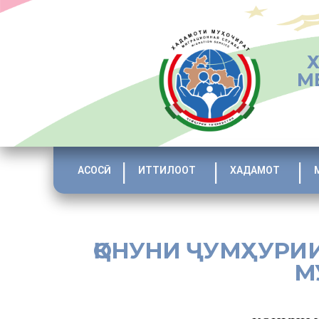
М
АСОСӢ
ИТТИЛООТ
ХАДАМОТ
ҚОНУНИ ҶУМҲУРИ
М