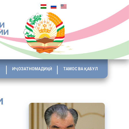
И
ИИ
ИҶОЗАТНОМАДИҲӢ
ТАМОС ВА ҚАБУЛ
И