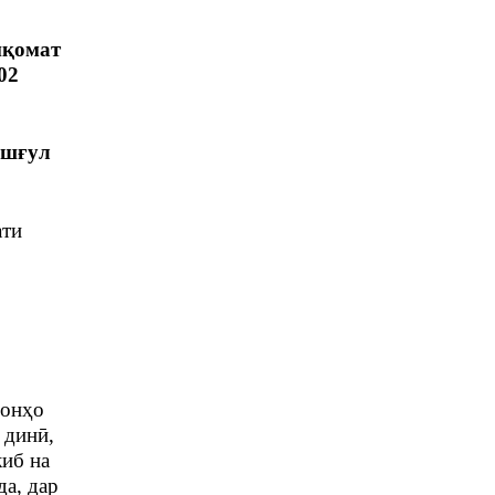
иқомат
02
ашғул
ати
 онҳо
 динӣ,
киб на
да, дар