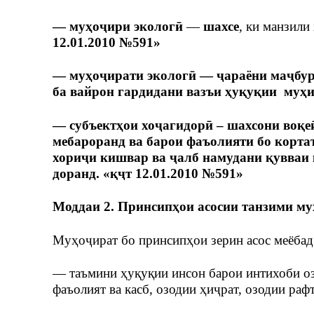
— муҳоҷири экологӣ
—
шахсе
, ки манзили
12.01.2010 №591»
— муҳоҷирати экологӣ — ҷараёни маҷбури
ба вайрон гардидани вазъи ҳуқуқии муҳит
— субъектҳои хоҷагидорӣ – шахсони воқеӣ
мебароранд ва барои фаъолияти бо корт
хориҷи кишвар ва ҷалб намудани қувваи
доранд. «қҷт 12.01.2010 №591»
Моддаи 2. Принсипҳои асосии танзими м
Муҳоҷират бо принсипҳои зерин асос меёбад
— таъмини ҳуқуқии инсон барои интихоби оз
фаъолият ва касб, озодии ҳиҷрат, озодии раф