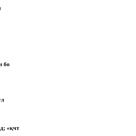
и
н бо
ул
д; «қчт