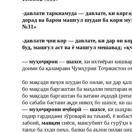
-давлати таркнамуда — давлате, ки корг
дорад ва барои машғул шудан ба кори муз
№31»
-давлати ҷои кор — давлате, ки дар он 
буд, машғул аст ва ё машғул мешавад; «қ
— муҳоҷирон
—
шахсе
, ки ихтиёран кишва
доими ба қаламрави Ҷумҳурии Тоҷикистон о
бо мақсади якҷоя шудан бо оилае, ки дар қа
бо мақсади баргаштан ба маҳалли пештараи и
бо мақсади баргаштан ба ватани аҷдодӣ (репа
бо сабаби бастани ақди никоҳ бо шахсе, ки
— муҳоҷирони иҷборӣ
—
шахсе
, ки шаҳрв
содир гардидани зўроварӣ ва таъкиб, ё воба
забонӣ,
мавқеи
сиёси, мансубият ба гурўҳи 
танҳо ба худи онҳо, балки ба аъзои оилаи он