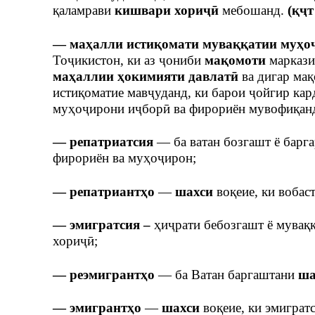
қаламрави
кишвари хориҷӣ
мебошанд.
(қҷт
— маҳалли истиқомати муваққатии муҳо
Тоҷикистон, ки аз ҷониби
мақомоти
маркази
маҳаллии ҳокимияти давлатӣ
ва дигар мақ
истиқоматие мавҷуданд, ки барои ҷойгир кар
муҳоҷирони иҷборӣ ва фирориён мувофиқан
— репатриатсия
— ба ватан бозгашт ё барг
фирориён ва муҳоҷирон;
— репатриантҳо
—
шахси
воқеие, ки вобас
— эмигратсия –
ҳиҷрати бебозгашт ё мувақ
хориҷӣ;
— реэмигрантҳо
— ба Ватан баргаштани
ша
— эмигрантҳо
—
шахси
воқеие, ки эмиграт