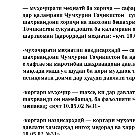
— муҳоҷирати меҳнатӣ ба хориҷа
—
сафа
дар қаламрави Ҷумҳурии Тоҷикистон сук
шаҳрвандони хориҷи ва шахсони бешаҳрва
Тоҷикистон сукунатдошта ба қаламрави о
шартномаи (қарордоди) меҳнати; «қчт 10.
-муҳоҷирати меҳнатии наздисарҳадӣ
—
са
шаҳрвандони Ҷумҳурии Тоҷикистон ба қа
ё ҳафтае як маротибаи шаҳрвандони давл
мақсади машғул шудан ба кори музднок т
истиқомати доимӣ дар ҳудуди давлати та
-коргари муҳоҷир — шахсе, ки дар давлат
шаҳрванди он намебошад, ба фаъолияти м
мешавад; «қчт 10.05.02 №31»
-коргари наздисарҳадӣ — коргари муҳоҷи
давлати ҳамсарҳад нигоҳ медорад ва ҳаррў
10.05.02 №31»