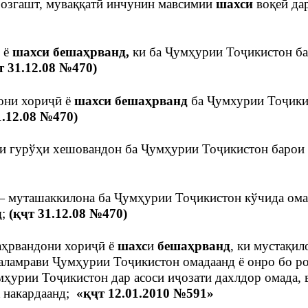
озгашт, муваққатӣ инчунин мавсимии
шахси
воқеӣ да
 ё
шахси
бешаҳрванд,
ки ба Ҷумҳурии Тоҷикистон б
т 31.12.08 №470)
они хориҷӣ ё
шахси
бешаҳрванд
ба Ҷумхурии Тоҷики
1.12.08 №470)
и гурўҳи хешовандон ба Ҷумҳурии Тоҷикистон барои
 муташаккилона ба Ҷумҳурии Тоҷикистон кўчида ома
д
;
(қҷт 31.12.08 №470)
ҳрвандони хориҷӣ ё
шахс
и
бешаҳрванд
, ки мустақил
аламрави Ҷумҳурии Тоҷикистон омадаанд ё онро бо р
ҳурии Тоҷикистон дар асоси иҷозати дахлдор омада, 
к накардаанд;
«қҷт 12.01.2010 №591»