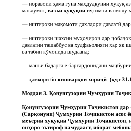
— норавоии ҳама гуна маҳдудкунии ҳуқуқ аз р
маълумот,
вазъи ҳуқуқии
иҷтимоӣ ва молу м
— иштироки мақомоти дахлдори давлатӣ дар 
— иштироки шахсии муҳоҷирон дар ҷобаҷоку
давлатии ташаббус ва худфаъолияти ҳар як ша
ва табиӣ кўчонида шудаанд;
— манъи бадарға ё баргардонидани маҷбурии
— ҳамкорӣ бо
кишварҳои хориҷӣ
.
(қҷт 31.
Моддаи 3. Қонунгузории Ҷумҳурии Тоҷик
Қонунгузории Ҷумҳурии Тоҷикистон дар 
(Сарқонуни) Ҷумҳурии Тоҷикистон асос ёф
меъёрии ҳуқуқии Ҷумҳурии Тоҷикистон, 
онҳоро эътироф намудааст, иборат мебошад