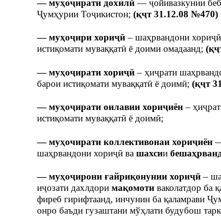
— муҳоҷирати дохилӣ
— ҷойивазкунии беб
Ҷумҳурии Тоҷикистон;
(қҷт 31.12.08 №470)
— муҳоҷири хориҷӣ
– шаҳрвандони хориҷӣ
истиқомати муваққатӣ ё доими омадаанд;
(қҷ
— муҳоҷирати хориҷӣ
– ҳиҷрати шаҳрванд
барои истиқомати муваққатӣ ё доимӣ;
(қҷт 3
— муҳоҷирати оилавии хориҷиён
– ҳиҷрат
истиқомати муваққатӣ ё доимӣ;
— муҳочирати коллективонаи хориҷиён
—
шаҳрвандони хориҷӣ ва
шахси
и
бешаҳрван
— муҳоҷирони ғайриқонунии хориҷӣ
– ша
иҷозати дахлдори
мақомоти
ваколатдор ба қ
фиреб гирифтаанд, инчунин ба қаламрави Ҷум
онро баъди гузаштани мўҳлати будубош тар