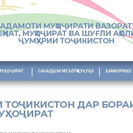
ХАДАМОТИ МУҲОҶИРАТИ ВАЗОРАТ
ЕҲНАТ, МУҲОҶИРАТ ВА ШУҒЛИ АҲОЛ
ҶУМҲУРИИ ТОҶИКИСТОН
МУҲОҶИРАТ
САНАДҲОИ МЕЪЁРӢ ҲУҚУҚӢ
ҲАМКОРИҲО
И ТОҶИКИСТОН ДАР БОРА
УҲОҶИРАТ