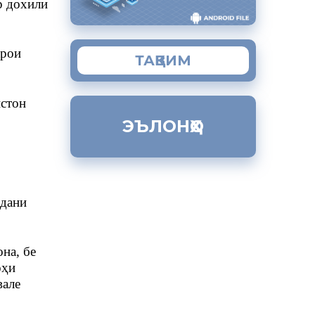
р дохили
арои
ТАҚВИМ
стон
ЭЪЛОНҲО
дани
она, бе
оҳи
вале