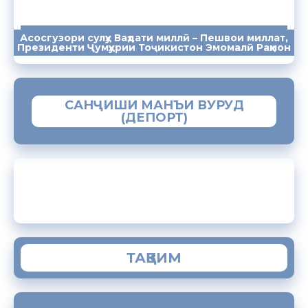
Асосгузори сулҳу Ваҳдати миллӣ – Пешвои миллат,
ПАЁМҲО
СУХАНРОНИҲО
СОМОНА
Президенти Ҷумҳурии Тоҷикистон Эмомалӣ Раҳмон
САНҶИШИ МАНЪИ ВУРУД
(ДЕПОРТ)
ЗАМИМАИ МОБИЛИИ “МУҲОҶИР”
ТАҚВИМ