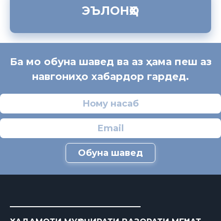
ЭЪЛОНҲО
Ба мо обуна шавед ва аз ҳама пеш аз
навгониҳо хабардор гардед.
Обуна шавед