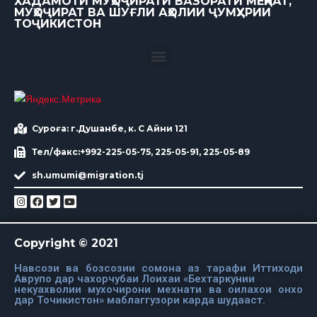
ХАДАМОТИ МУҲОҶИРАТИ ВАЗОРАТИ МЕҲНАТ,
МУҲОҶИРАТ ВА ШУҒЛИ АҲОЛИИ ҶУМҲУРИИ
ТОҶИКИСТОН
Суроға: г.Душанбе, к. С Айни 121
Тел/факс:+992-225-05-75, 225-05-91, 225-05-89
sh.umumi@migration.tj
Copyright © 2021
Навсози ва бозсозии сомона аз тарафи Иттиходи
Аврупо дар чахорчубаи Лоихаи «Бехтаркунии
некуахволии мухочирони мехнати ва оилахои онхо
дар Точикистон» маблаггузори карда шудааст.