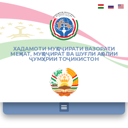
ХАДАМОТИ МУҲОҶИРАТИ ВАЗОРАТИ
МЕҲНАТ, МУҲОҶИРАТ ВА ШУҒЛИ АҲОЛИИ
ҶУМҲУРИИ ТОҶИКИСТОН