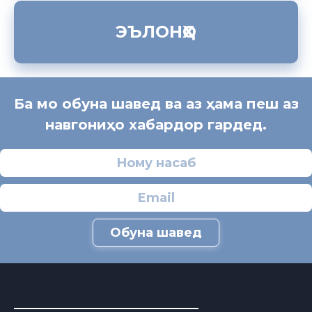
ЭЪЛОНҲО
Ба мо обуна шавед ва аз ҳама пеш аз
навгониҳо хабардор гардед.
Обуна шавед