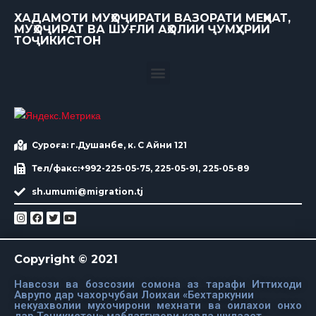
ХАДАМОТИ МУҲОҶИРАТИ ВАЗОРАТИ МЕҲНАТ,
МУҲОҶИРАТ ВА ШУҒЛИ АҲОЛИИ ҶУМҲУРИИ
ТОҶИКИСТОН
Суроға: г.Душанбе, к. С Айни 121
Тел/факс:+992-225-05-75, 225-05-91, 225-05-89
sh.umumi@migration.tj
Copyright © 2021
Навсози ва бозсозии сомона аз тарафи Иттиходи
Аврупо дар чахорчубаи Лоихаи «Бехтаркунии
некуахволии мухочирони мехнати ва оилахои онхо