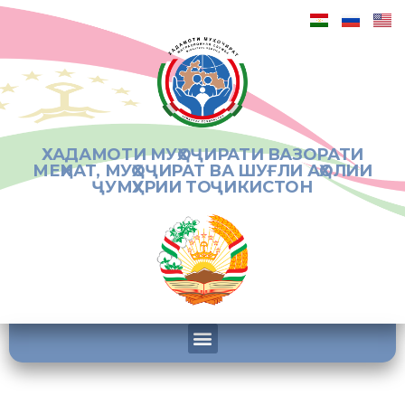
ХАДАМОТИ МУҲОҶИРАТИ ВАЗОРАТИ
МЕҲНАТ, МУҲОҶИРАТ ВА ШУҒЛИ АҲОЛИИ
ҶУМҲУРИИ ТОҶИКИСТОН