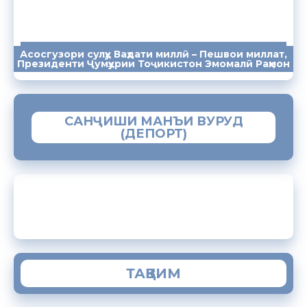
Асосгузори сулҳу Ваҳдати миллӣ – Пешвои миллат,
ПАЁМҲО
СУХАНРОНИҲО
СОМОНА
Президенти Ҷумҳурии Тоҷикистон Эмомалӣ Раҳмон
САНҶИШИ МАНЪИ ВУРУД
(ДЕПОРТ)
ЗАМИМАИ МОБИЛИИ “МУҲОҶИР”
ТАҚВИМ