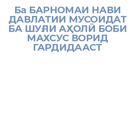
Ба БАРНОМАИ НАВИ
ДАВЛАТИИ МУСОИДАТ
БА ШУҒЛИ АҲОЛӢ БОБИ
МАХСУС ВОРИД
ГАРДИДААСТ
[:tj]
6 феврал дар Маркази матбуоти ҷумҳуриявии «Ховар» нишасти
матбуотии Вазорати меҳнат, муҳоҷират ва шуғли аҳолии
Ҷумҳурии Тоҷикистон баргузор шуд. Дар нишаст Вазири меҳнат
муҳоҷират ва шуғли аҳолии Ҷумҳурии Тоҷикистон Гулрӯ
Ҷабборзода ба саволҳои намояндагони воситаҳои ахбори омма
посух дод.
Ба саволи хабарнигори
АМИТ «Ховар»
дар бораи тафовути
«Барномаи давлатии мусоидат ба шуғли аҳолии Ҷумҳурии