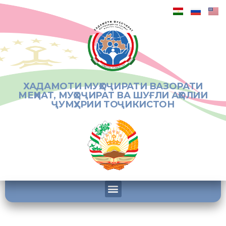
ХАДАМОТИ МУҲОҶИРАТИ ВАЗОРАТИ
МЕҲНАТ, МУҲОҶИРАТ ВА ШУҒЛИ АҲОЛИИ
ҶУМҲУРИИ ТОҶИКИСТОН