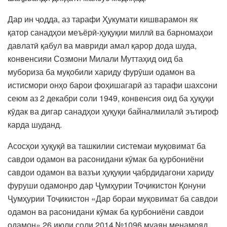
Дар ин ҷодда, аз тарафи Ҳукумати кишварамон як
қатор санадҳои меъёрӣ-ҳуқуқии миллӣ ва барномаҳои
давлатӣ қабул ва мавриди амал қарор дода шуда,
конвенсияи Созмони Милали Муттаҳид оид ба
мубориза ба муқобили хариду фурӯши одамон ва
истисмори онҳо барои фоҳишагарӣ аз тарафи шахсони
сеюм аз 2 декабри соли 1949, конвенсия оид ба ҳуқуқи
кӯдак ва дигар санадҳои ҳуқуқи байналмилалӣ эътироф
карда шуданд.
Асосҳои ҳуқуқӣ ва ташкилии системаи муқовимат ба
савдои одамон ва расонидани кӯмак ба қурбониёни
савдои одамон ва вазъи ҳуқуқии ҷабрдидагони хариду
фуруши одамонро дар Ҷумҳурии Тоҷикистон Қонуни
Ҷумҳурии Тоҷикистон «Дар бораи муқовимат ба савдои
одамон ва расонидани кӯмак ба қурбониёни савдои
одамон» 26 июли соли 2014 №1096 муаян менамояд.