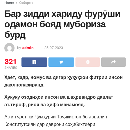
Home
Хабархо
Бар зидди хариду фурӯши
одамон бояд мубориза
бурд
by
admin
25.07.2023
321
SHARES
Ҳаёт, кадр, номус ва дигар ҳуқуқҳои фитрии инсон
дахлнопазиранд.
Ҳуқуқу озодиҳои инсон ва шаҳрвандро давлат
эътироф, риоя ва ҳифз менамояд.
Аз ин ҷост, ки Ҷумҳурии Тоҷикистон бо аввалин
Конститутсияи дар даврони соҳибихтиёрӣ