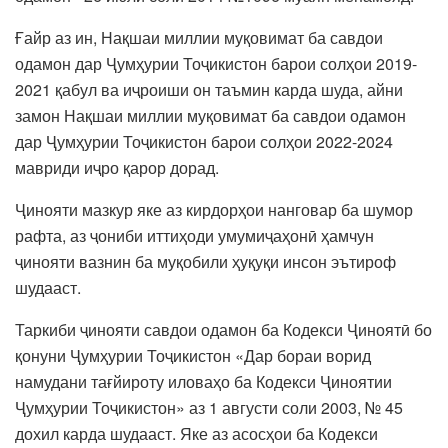
Ғайр аз ин, Нақшаи миллии муқовимат ба савдои
одамон дар Ҷумҳурии Тоҷикистон барои солҳои 2019-
2021 қабул ва иҷроиши он таъмин карда шуда, айни
замон Нақшаи миллии муқовимат ба савдои одамон
дар Ҷумҳурии Тоҷикистон барои солҳои 2022-2024
мавриди иҷро қарор дорад.
Ҷинояти мазкур яке аз кирдорҳои нанговар ба шумор
рафта, аз ҷониби иттиҳоди умумиҷаҳонӣ ҳамчун
ҷинояти вазнин ба муқобили ҳуқуқи инсон эътироф
шудааст.
Таркиби ҷинояти савдои одамон ба Кодекси Ҷиноятӣ бо
қонуни Ҷумҳурии Тоҷикистон «Дар бораи ворид
намудани тағйироту иловаҳо ба Кодекси Ҷиноятии
Ҷумҳурии Тоҷикистон» аз 1 августи соли 2003, № 45
дохил карда шудааст. Яке аз асосҳои ба Кодекси