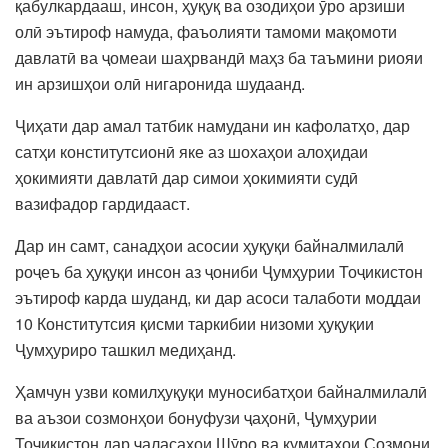
қабулкардааш, инсон, ҳуқуқ ва озодиҳои ӯро арзиши
олӣ эътироф намуда, фаъолияти тамоми мақомоти
давлатӣ ва ҷомеаи шаҳрвандӣ маҳз ба таъмини риояи
ин арзишҳои олӣ нигаронида шудаанд.
Ҷиҳати дар амал татбик намудани ин кафолатҳо, дар
сатҳи конститутсионӣ яке аз шохаҳои алоҳидаи
ҳокимияти давлатӣ дар симои ҳокимияти судӣ
вазифадор гардидааст.
Дар ин самт, санадҳои асосии ҳуқуқи байналмилалӣ
роҷеъ ба ҳуқуқи инсон аз ҷониби Ҷумҳурии Тоҷикистон
эътироф карда шуданд, ки дар асоси талаботи моддаи
10 Конститутсия қисми таркибии низоми ҳуқуқии
Ҷумҳуриро ташкил медиҳанд.
Ҳамчун узви комилҳуқуқи муносибатҳои байналмилалӣ
ва аъзои созмонҳои бонуфузи ҷаҳонӣ, Ҷумҳурии
Тоҷикистон дар ҷаласаҳои Шӯро ва кумитаҳои Созмони