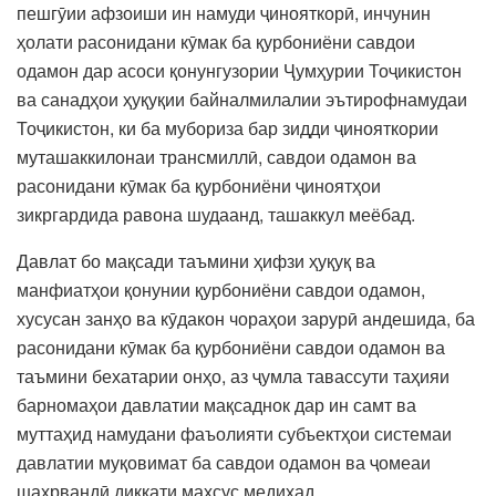
пешгӯии афзоиши ин намуди ҷинояткорӣ, инчунин
ҳолати расонидани кӯмак ба қурбониёни савдои
одамон дар асоси қонунгузории Ҷумҳурии Тоҷикистон
ва санадҳои ҳуқуқии байналмилалии эътирофнамудаи
Тоҷикистон, ки ба мубориза бар зидди ҷинояткории
муташаккилонаи трансмиллӣ, савдои одамон ва
расонидани кӯмак ба қурбониёни ҷиноятҳои
зикргардида равона шудаанд, ташаккул меёбад.
Давлат бо мақсади таъмини ҳифзи ҳуқуқ ва
манфиатҳои қонунии қурбониёни савдои одамон,
хусусан занҳо ва кӯдакон чораҳои зарурӣ андешида, ба
расонидани кӯмак ба қурбониёни савдои одамон ва
таъмини бехатарии онҳо, аз ҷумла тавассути таҳияи
барномаҳои давлатии мақсаднок дар ин самт ва
муттаҳид намудани фаъолияти субъектҳои системаи
давлатии муқовимат ба савдои одамон ва ҷомеаи
шаҳрвандӣ диққати махсус медиҳад.