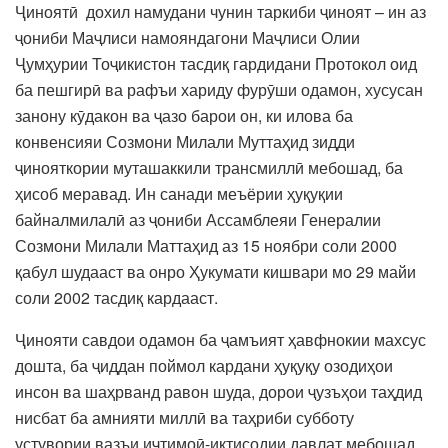
Ҷиноятӣ дохил намудани чунин таркиби ҷиноят – ин аз
ҷониби Маҷлиси намояндагони Маҷлиси Олии
Ҷумҳурии Тоҷикистон тасдиқ гардидани Протокол оид
ба пешгирӣ ва рафъи хариду фурӯши одамон, хусусан
занону кӯдакон ва ҷазо барои он, ки илова ба
конвенсияи Созмони Милали Муттаҳид зидди
ҷинояткории муташаккили трансмиллӣ мебошад, ба
ҳисоб меравад. Ин санади меъёрии ҳуқуқии
байналмилалӣ аз ҷониби Ассамблеяи Генералии
Созмони Милали Маттаҳид аз 15 ноябри соли 2000
қабул шудааст ва онро Ҳукумати кишвари мо 29 майи
соли 2002 тасдиқ кардааст.
Ҷинояти савдои одамон ба ҷамъият ҳавфнокии махсус
дошта, ба ҷиддан поймол кардани ҳуқуқу озодиҳои
инсон ва шаҳрванд равон шуда, дорои ҷузъҳои таҳдид
нисбат ба амнияти миллӣ ва таҳриби субботу
устувории вазъи иҷтимоӣ-иктисодии давлат мебошад.