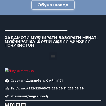
Обуна шавед
ХАДАМОТИ МУҲОҶИРАТИ ВАЗОРАТИ МЕҲНАТ,
МУҲОҶИРАТ ВА ШУҒЛИ АҲОЛИИ ҶУМҲУРИИ
ТОҶИКИСТОН
Суроға: г.Душанбе, к. С Айни 121
Тел/факс:+992-225-05-75, 225-05-91, 225-05-89
sh.umumi@migration.tj