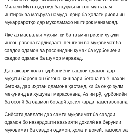
Милали Муттаҳид оид ба ҳуқуқи инсон мунтазам
иштирок ва маърӯза намуда, доир ба ҳолати риояи ин
муқарраротҳо дар муколамаҳо иштирок менамояд.
Яке аз масъалаи муҳим, ки ба таъмин риояи ҳуқуқи
инсон равона гардидааст, пешгирӣ ва муқовимат ба
савдои одамон ва расонидани кӯмак ба қурбониёни
савдои одамон ба шумор меравад.
Дар аксари ҳолат қурбониёни савдои одамон дар
муҳити барояшон бегона, кишвари бегона ва ё шаҳри
бегона, дар иҳотаи одамоне ҳастанд, ки ба онҳо зулм
мекунанд ва хушунат мерасонанд. Аз ин рӯ, қурбониён
ба осонӣ ба одамон боварӣ ҳосил карда наметавонанд.
Сиёсати давлатӣ дар самти муқовимат ба савдои
одамон бо назардошти вазъияти дохилӣ ва берунии
муқовимат ба савдои одамон, ҳолати вокеӣ, тамоюл ва