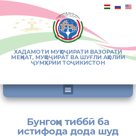
ХАДАМОТИ МУҲОҶИРАТИ ВАЗОРАТИ
МЕҲНАТ, МУҲОҶИРАТ ВА ШУҒЛИ АҲОЛИИ
ҶУМҲУРИИ ТОҶИКИСТОН
Бунгоҳи тиббӣ ба
истифода дода шуд