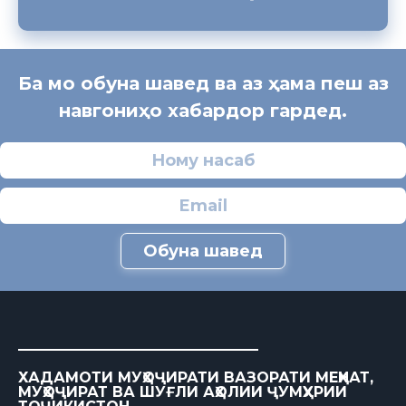
Ба мо обуна шавед ва аз ҳама пеш аз
навгониҳо хабардор гардед.
Обуна шавед
ХАДАМОТИ МУҲОҶИРАТИ ВАЗОРАТИ МЕҲНАТ,
МУҲОҶИРАТ ВА ШУҒЛИ АҲОЛИИ ҶУМҲУРИИ