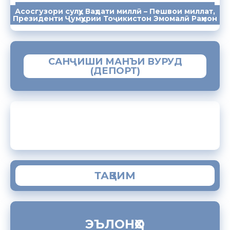
Асосгузори сулҳу Ваҳдати миллӣ – Пешвои миллат,
ПАЁМҲО
СУХАНРОНИҲО
СОМОНА
Президенти Ҷумҳурии Тоҷикистон Эмомалӣ Раҳмон
САНҶИШИ МАНЪИ ВУРУД
(ДЕПОРТ)
ЗАМИМАИ МОБИЛИИ “МУҲОҶИР”
ТАҚВИМ
ЭЪЛОНҲО