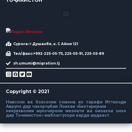
ТОҶИКИСТОН
Суроға: г.Душанбе, к. С Айни 121
Тел/факс:+992-225-05-75, 225-05-91, 225-05-89
sh.umumi@migration.tj
Copyright © 2021
Навсози ва бозсозии сомона аз тарафи Иттиходи
Аврупо дар чахорчубаи Лоихаи «Бехтаркунии
некуахволии мухочирони мехнати ва оилахои онхо
дар Точикистон» маблаггузори карда шудааст.