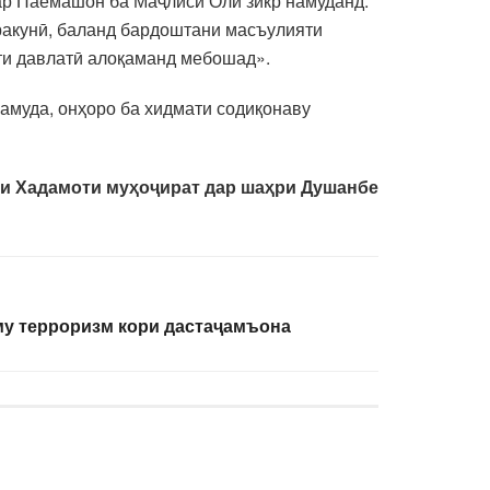
ар Паёмашон ба Маҷлиси Олӣ зикр намуданд:
акунӣ, баланд бардоштани масъулияти
и давлатӣ алоқаманд мебошад».
намуда, онҳоро ба хидмати содиқонаву
и Хадамоти муҳоҷират дар шаҳри Душанбе
му терроризм кори дастаҷамъона