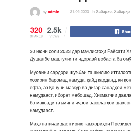
by
admin
21.06.2023
in
Хабархо
,
Хабарҳо
320
2.5k
Shar
SHARES
VIEWS
20 июни соли 2023 дар маҷлисгоҳи Раёсати Х
Душанбе машғулияти идоравӣ вобаста ба омӯ
Муовини сардори шуъбаи ташкилию иттилооти
ҳозирин баромад намуда, қайд карданд, ки қо
ёфта, аз Қонуни мазкур ва дигар санадҳои ме
намудааст, иборат мебошад. Хизматчии давла
бо мақсади таъмини иҷрои ваколатҳои шахсо
намудааст.
Маҳз натиҷаи дастгирию ғамхориҳои Президен