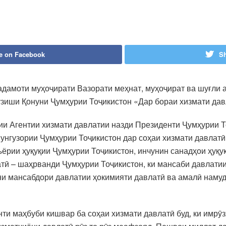
e on Facebook
Sh
адамоти муҳоҷирати Вазорати меҳнат, муҳоҷират ва шуғли 
зиши Қонуни Ҷумҳурии Тоҷикистон «Дар бораи хизмати давл
и Агентии хизмати давлатии назди Президенти Ҷумҳурии Т
нунгузории Ҷумҳурии Тоҷикистон дар соҳаи хизмати давлатӣ
ъёрии ҳуқуқии Ҷумҳурии Тоҷикистон, инчунин санадҳои ҳуқ
тӣ – шаҳрванди Ҷумҳурии Тоҷикистон, ки мансаби давлатии
ни мансабдори давлатии ҳокимияти давлатӣ ва амалӣ наму
ти маҳбуби кишвар ба соҳаи хизмати давлатӣ буд, ки имрӯз