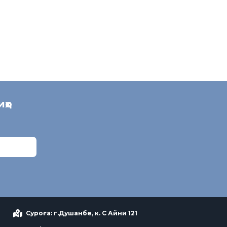
иҳо
Суроға: г.Душанбе, к. С Айни 121