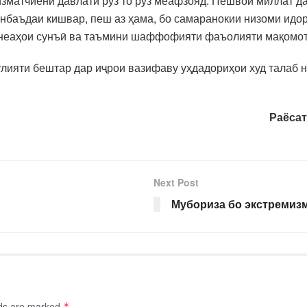
изматчиёни давлатӣ рӯз то рӯз меафзояд. Пешвои миллат д
баъдаи кишвар, пеш аз ҳама, бо самаранокии низоми идор
онеаҳои сунъӣ ва таъмини шаффофияти фаъолияти мақомот
улияти бештар дар иҷрои вазифаву уҳдадориҳои худ талаб 
Раёсат
Next Post
Мубориза бо экстремиз
lds are marked
*