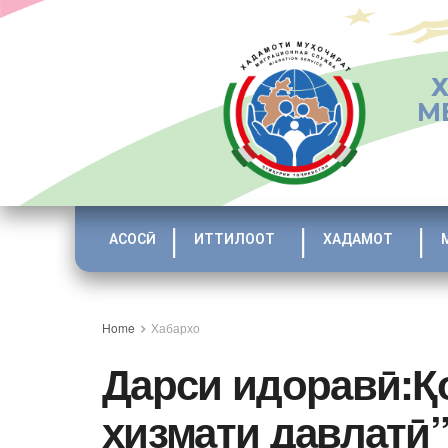
М
АСОСӢ
ИТТИЛООТ
ХАДАМОТ
Home
Хабархо
Дарси идоравӣ:Қ
хизмати давлатӣ