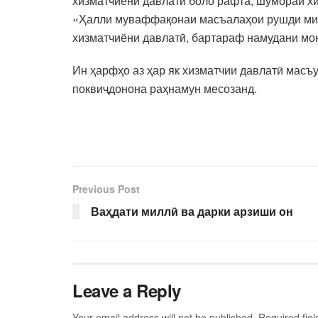
хизматчиёни давлатӣ боло рафта, шумораи х
«Ҳалли муваффақонаи масъалаҳои рушди мин
хизматчиёни давлатӣ, бартараф намудани м
Ин ҳарфҳо аз ҳар як хизматчии давлатӣ масъ
поквиҷдонона раҳнамун месозанд.
Previous Post
Ваҳдати миллӣ ва дарки арзиши он
Leave a Reply
Your email address will not be published.
Required fie