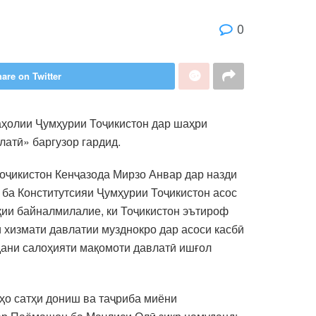
0
are on Twitter
аҳолии Ҷумҳурии Тоҷикистон дар шаҳри
атӣ» баргузор гардид.
оҷикистон Кенҷазода Мирзо Анвар дар назди
 ба Конститутсияи Ҷумҳурии Тоҷикистон асос
уқии байналмилалие, ки Тоҷикистон эътироф
 хизмати давлатии музднокро дар асоси касбӣ
дани салоҳияти мақомоти давлатӣ ишғол
ҳо сатҳи дониш ва таҷриба миёни