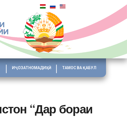
И
ИИ
ИҶОЗАТНОМАДИҲӢ
ТАМОС ВА ҚАБУЛ
стон “Дар бораи