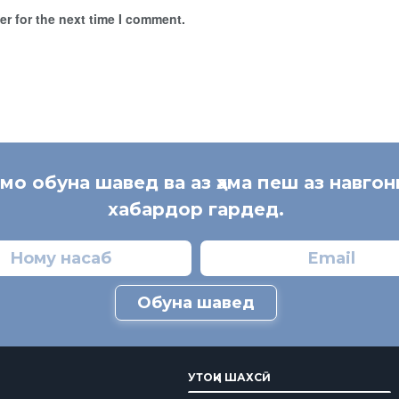
r for the next time I comment.
 мо обуна шавед ва аз ҳама пеш аз навгон
хабардор гардед.
Обуна шавед
УТОҚИ ШАХСӢ