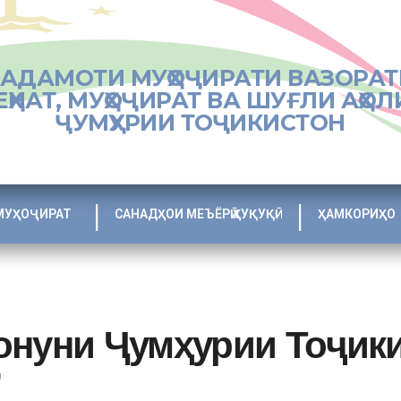
ХАДАМОТИ МУҲОҶИРАТИ ВАЗОРАТ
ЕҲНАТ, МУҲОҶИРАТ ВА ШУҒЛИ АҲОЛ
ҶУМҲУРИИ ТОҶИКИСТОН
МУҲОҶИРАТ
САНАДҲОИ МЕЪЁРӢ ҲУҚУҚӢ
ҲАМКОРИҲО
онуни Ҷумҳурии Тоҷики
”