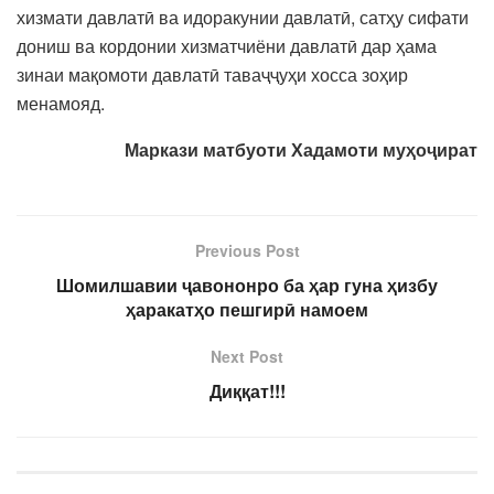
хизмати давлатӣ ва идоракунии давлатӣ, сатҳу сифати
дониш ва кордонии хизматчиёни давлатӣ дар ҳама
зинаи мақомоти давлатӣ таваҷҷуҳи хосса зоҳир
менамояд.
Маркази матбуоти Хадамоти му
ҳоҷират
Previous Post
Шомилшавии ҷавононро ба ҳар гуна ҳизбу
ҳаракатҳо пешгирӣ намоем
Next Post
Диққат!!!