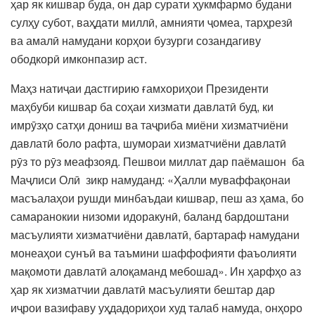
ҳар як кишвар буда, он дар сурати ҳукмфармо будани
сулҳу субот, ваҳдати миллӣ, амнияти ҷомеа, тарҳрезӣ
ва амалӣ намудани корҳои бузурги созандагиву
ободкорӣ имконпазир аст.
Маҳз натиҷаи дастгирию ғамхориҳои Президенти
маҳбуби кишвар ба соҳаи хизмати давлатӣ буд, ки
имрӯзҳо сатҳи дониш ва таҷриба миёни хизматчиёни
давлатӣ боло рафта, шумораи хизматчиёни давлатӣ
рӯз то рӯз меафзояд. Пешвои миллат дар паёмашон ба
Маҷлиси Олӣ зикр намуданд: «Ҳалли муваффақонаи
масъалаҳои рушди минбаъдаи кишвар, пеш аз ҳама, бо
самаранокии низоми идоракунӣ, баланд бардоштани
масъулияти хизматчиёни давлатӣ, бартараф намудани
монеаҳои сунъӣ ва таъмини шаффофияти фаъолияти
мақомоти давлатӣ алоқаманд мебошад». Ин ҳарфҳо аз
ҳар як хизматчии давлатӣ масъулияти бештар дар
иҷрои вазифаву уҳдадориҳои худ талаб намуда, онҳоро