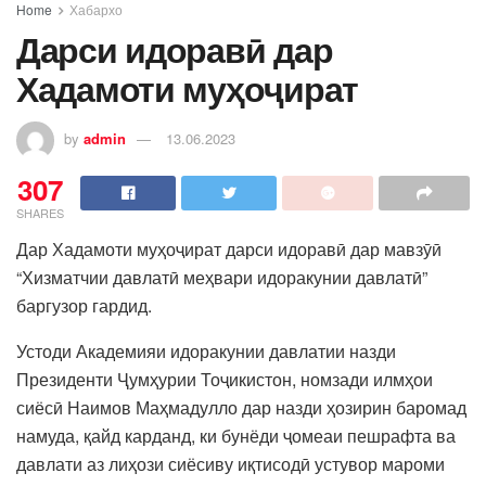
Home
Хабархо
Дарси идоравӣ дар
Хадамоти муҳоҷират
by
admin
13.06.2023
307
SHARES
Дар Хадамоти муҳоҷират дарси идоравӣ дар мавзӯӣ
“Хизматчии давлатӣ меҳвари идоракунии давлатӣ”
баргузор гардид.
Устоди Академияи идоракунии давлатии назди
Президенти Ҷумҳурии Тоҷикистон, номзади илмҳои
сиёсӣ Наимов Маҳмадулло дар назди ҳозирин баромад
намуда, қайд карданд, ки бунёди ҷомеаи пешрафта ва
давлати аз лиҳози сиёсиву иқтисодӣ устувор мароми