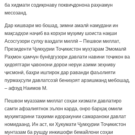
ба хидмати содиқонаву поквиҷдонона раҳнамун
месозанд.
Дар кишвари мо бошад, зимни амалӣ намудани ин
мақсадҳои наҷиб ва корҳои муҳиму шоиста нақши
Асосгузори сулҳу ваҳдати миллӣ – Пешвои миллат,
Президенти Ҷумҳурии Тоҷикистон муҳтарам Эмомалӣ
Раҳмон ҳамчун бунёдгузори давлати навини тоҷикон ва
ҳидоятгари ҷавонони дорои неруи азими зеҳниву
ҷисмонӣ, баҳри иштирок дар раванди фаъолияти
пурмаҳсули давлатсозӣ бениҳоят арзишманд мебошад,
– афзуд Наимов М.
Пешвои муаззами миллат соҳаи хизмати давлатиро
самти афзалиятнок эълон карда, онро барҳақ омили
муҳимтарини таҳкими идоракунии самараноки давлат
номидаанд. Ин аст, ки Ҳукумати Ҷумҳурии Тоҷикистон
мунтазам ба рушду инкишофи бемайлони соҳаи