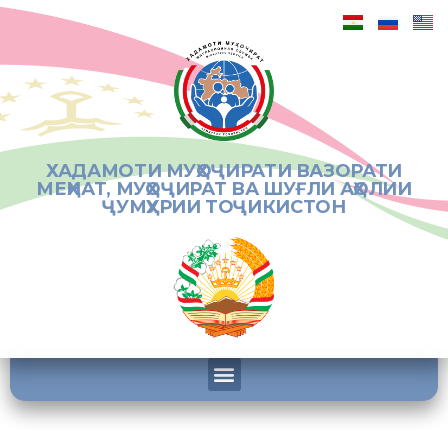
ХАДАМОТИ МУҲОҶИРАТИ ВАЗОРАТИ
МЕҲНАТ, МУҲОҶИРАТ ВА ШУҒЛИ АҲОЛИИ
ҶУМҲУРИИ ТОҶИКИСТОН