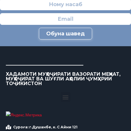
Обуна шавед
ХАДАМОТИ МУҲОҶИРАТИ ВАЗОРАТИ МЕҲНАТ,
МУҲОҶИРАТ ВА ШУҒЛИ АҲОЛИИ ҶУМҲУРИИ
ТОҶИКИСТОН
Суроға: г.Душанбе, к. С Айни 121