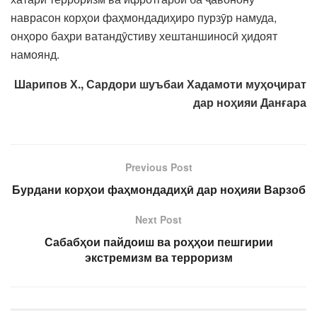
наврасон корҳои фаҳмондадиҳиро пурзӯр намуда,
онҳоро баҳри ватандӯстиву хештаншиносӣ ҳидоят
намоянд.
Шарипов Х.,
Сардори шуъбаи Хадамоти муҳоҷират
дар ноҳияи Данғара
Previous Post
Бурдани корҳои фаҳмондадиҳӣ дар ноҳияи Варзоб
Next Post
Сабабҳои пайдоиш ва роҳҳои пешгирии
экстремизм ва терроризм