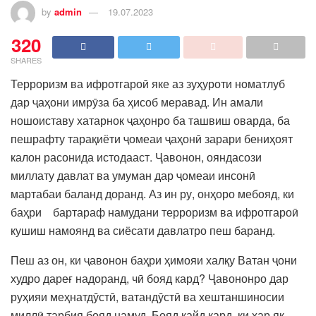
by
admin
19.07.2023
320
SHARES
Терроризм ва ифротгароӣ яке аз зуҳуроти номатлуб
дар ҷаҳони имрӯза ба ҳисоб меравад. Ин амали
ношоиставу хатарнок ҷаҳонро ба ташвиш оварда, ба
пешрафту тарақиёти ҷомеаи ҷаҳонӣ зарари бениҳоят
калон расонида истодааст. Ҷавонон, ояндасози
миллату давлат ва умуман дар ҷомеаи инсонӣ
мартабаи баланд доранд. Аз ин ру, онҳоро мебояд, ки
баҳри бартараф намудани терроризм ва ифротгароӣ
кушиш намоянд ва сиёсати давлатро пеш баранд.
Пеш аз он, ки ҷавонон баҳри ҳимояи халқу Ватан ҷони
худро дареғ надоранд, чӣ бояд кард? Ҷавононро дар
руҳияи меҳнатдӯстӣ, ватандӯстӣ ва хештаншиносии
миллӣ тарбия бояд намуд. Бояд қайд кард, ки ҳар як