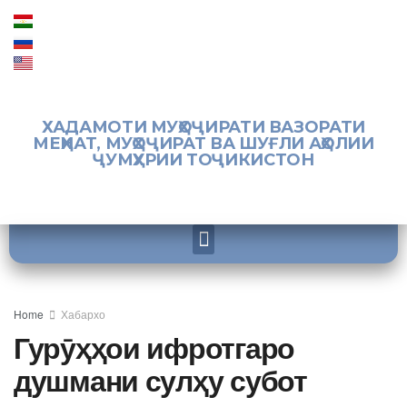
ХАДАМОТИ МУҲОҶИРАТИ ВАЗОРАТИ
МЕҲНАТ, МУҲОҶИРАТ ВА ШУҒЛИ АҲОЛИИ
ҶУМҲУРИИ ТОҶИКИСТОН
Home
Хабархо
Гурӯҳҳои ифротгаро
душмани сулҳу субот