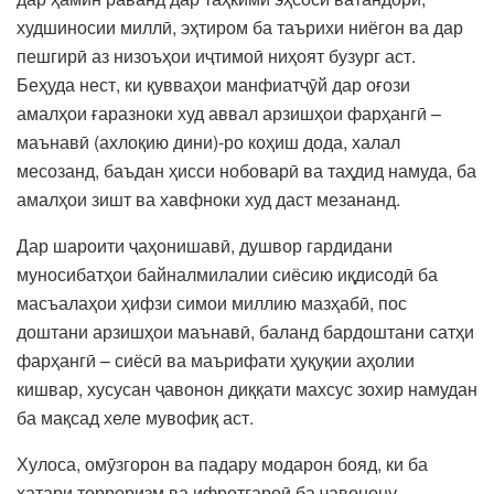
худшиносии миллӣ, эҳтиром ба таърихи ниёгон ва дар
пешгирӣ аз низоъҳои иҷтимоӣ ниҳоят бузург аст.
Беҳуда нест, ки қувваҳои манфиатҷӯй дар оғози
амалҳои ғаразноки худ аввал арзишҳои фарҳангӣ –
маънавӣ (ахлоқию дини)-ро коҳиш дода, халал
месозанд, баъдан ҳисси нобоварӣ ва таҳдид намуда, ба
амалҳои зишт ва хавфноки худ даст мезананд.
Дар шароити ҷаҳонишавӣ, душвор гардидани
муносибатҳои байналмилалии сиёсию иқдисодӣ ба
масъалаҳои ҳифзи симои миллию мазҳабӣ, пос
доштани арзишҳои маънавӣ, баланд бардоштани сатҳи
фарҳангӣ – сиёсӣ ва маърифати ҳуқуқии аҳолии
кишвар, хусусан ҷавонон диққати махсус зохир намудан
ба мақсад хеле мувофиқ аст.
Хулоса, омӯзгорон ва падару модарон бояд, ки ба
хатари терроризм ва ифротгароӣ ба ҷавонону