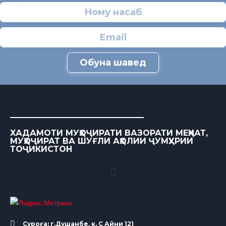
Обуна шавед
ХАДАМОТИ МУҲОҶИРАТИ ВАЗОРАТИ МЕҲНАТ,
МУҲОҶИРАТ ВА ШУҒЛИ АҲОЛИИ ҶУМҲУРИИ
ТОҶИКИСТОН
Суроға: г.Душанбе, к. С Айни 121