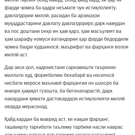
фарди ҷомеа ба қадри неъмате чун истиқлолияту,
давлатдории миллӣ, расидан ба арзишҳои
муқаддастарини давлату давлатдориро дарк намудан
ва пос доштани онҳо ин ҳам қарз, ҳам масъулият ва
ҳам шарафу номуси ватандории ҳар фарди бедордили
ҷомеа баҳри худшиносӣ, маърифат ва фарҳанги волои
миллӣ аст.
Дар акси ҳол, надонистани сарнавишти таърихии
миллати худ, фориғболию бехабарӣ ва носипосӣ
нисбати мероси маънавӣ фарҳангии он шахсро ба
инкори ҳақиқат гузошта, ба бегонапарастӣ, дарк
накардани қимати дастовардҳои истиқлолияти миллӣ
оварда мерасонад.
Қайд кардан ба маврид аст, ки нақши фарҳанг,
ташвиқоту тарғиботи таълиму тарбияи насли наврас
дар ҳамин раванд дар таҳкими эҳсоси ватандорӣ,