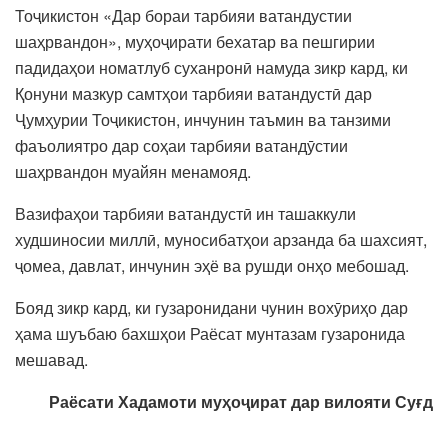
Тоҷикистон «Дар бораи тарбияи ватандустии
шаҳрвандон», муҳоҷирати бехатар ва пешгирии
падидаҳои номатлуб суханронӣ намуда зикр кард, ки
Қонуни мазкур самтҳои тарбияи ватандустӣ дар
Ҷумҳурии Тоҷикистон, инчунин таъмин ва танзими
фаъолиятро дар соҳаи тарбияи ватандӯстии
шаҳрвандон муайян менамояд.
Вазифаҳои тарбияи ватандустӣ ин ташаккули
худшиносии миллӣ, муносибатҳои арзанда ба шахсият,
ҷомеа, давлат, инчунин эҳё ва рушди онҳо мебошад.
Бояд зикр кард, ки гузаронидани чунин вохӯриҳо дар
ҳама шуъбаю бахшҳои Раёсат мунтазам гузаронида
мешавад.
Раёсати Хадамоти муҳоҷират дар вилояти Суғд