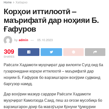
Home
Хабархо
Корҳои иттилоотӣ –
маърифатӣ дар ноҳияи Б.
Ғафуров
by
admin
05.10.2023
309
SHARES
Раёсати Хадамоти муҳоҷират дар вилояти Суғд оид ба
гузаронидани корҳои иттилоотӣ – маърифатӣ дар
ноҳияи Б. Ғафуров бо варзишгарон вохӯрии судманд
баргузор намуд.
Дар вохӯрии мазкур сардори Раёсати Хадамоти
муҳоҷират Камолзода Саид, пеш аз оғози мусобиқа бо
варзишгарон доир ба мавзӯъҳои Қонуни Ҷумҳурии