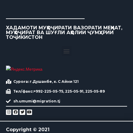
ХАДАМОТИ МУҲОҶИРАТИ ВАЗОРАТИ МЕҲНАТ,
МУҲОҶИРАТ ВА ШУҒЛИ АҲОЛИИ ҶУМҲУРИИ
ТОҶИКИСТОН
Суроға: г.Душанбе, к. С Айни 121
Тел/факс:+992-225-05-75, 225-05-91, 225-05-89
sh.umumi@migration.tj
Copyright © 2021