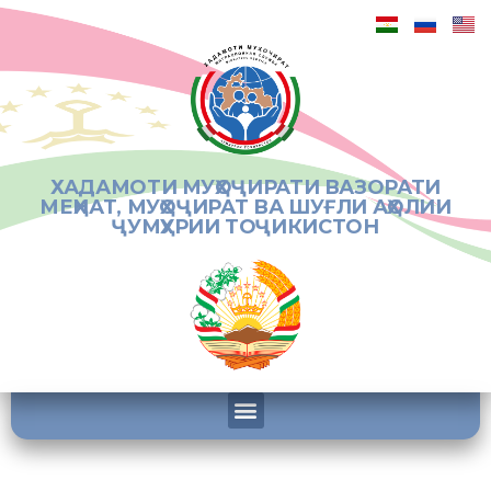
ХАДАМОТИ МУҲОҶИРАТИ ВАЗОРАТИ
МЕҲНАТ, МУҲОҶИРАТ ВА ШУҒЛИ АҲОЛИИ
ҶУМҲУРИИ ТОҶИКИСТОН