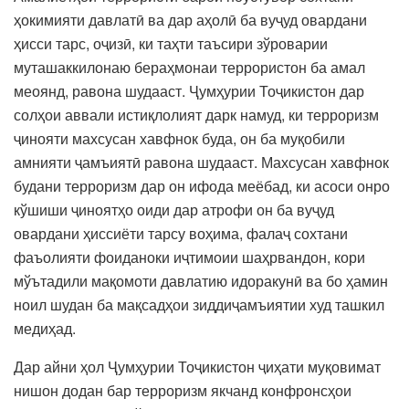
ҳокимияти давлатӣ ва дар аҳолӣ ба вуҷуд овардани
ҳисси тарс, оҷизӣ, ки таҳти таъсири зўроварии
муташаккилонаю бераҳмонаи террористон ба амал
меоянд, равона шудааст. Ҷумҳурии Тоҷикистон дар
солҳои аввали истиқлолият дарк намуд, ки терроризм
ҷинояти махсусан хавфнок буда, он ба муқобили
амнияти ҷамъиятӣ равона шудааст. Махсусан хавфнок
будани терроризм дар он ифода меёбад, ки асоси онро
кўшиши ҷиноятҳо оиди дар атрофи он ба вуҷуд
овардани ҳиссиёти тарсу воҳима, фалаҷ сохтани
фаъолияти фоиданоки иҷтимоии шаҳрвандон, кори
мўътадили мақомоти давлатию идоракунӣ ва бо ҳамин
ноил шудан ба мақсадҳои зиддиҷамъиятии худ ташкил
медиҳад.
Дар айни ҳол Ҷумҳурии Тоҷикистон ҷиҳати муқовимат
нишон додан бар терроризм якчанд конфронсҳои