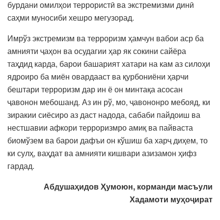
бурдани омилҳои террористӣ ва экстремизми динӣ
саҳми муносиби хешро мегузорад.
Имрўз экстремизм ва терроризм ҳамчун вабои аср ба
амнияти ҷаҳон ва осудагии ҳар як сокини сайёра
таҳдид карда, барои башарият хатари на кам аз силоҳи
ядроиро ба миён овардааст ва қурбониёни ҳарчи
бештари терроризм дар ин ё он минтақа асосан
ҷавонон мебошанд. Аз ин рў, мо, ҷавононро мебояд, ки
зиракии сиёсиро аз даст надода, сабаби пайдоиш ва
нестшавии афкори терроризмро амиқ ва пайваста
биомўзем ва барои дафъи он кўшиш ба харҷ диҳем, то
ки сулҳ, ваҳдат ва амнияти кишвари азизамон ҳифз
гардад.
Абдушаҳидов Ҳумоюн,
корманди масъули
Хадамоти муҳоҷират