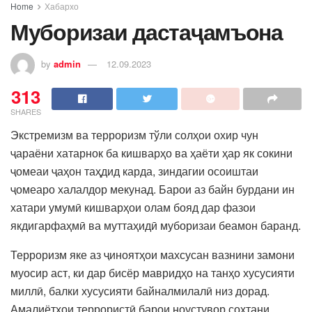
Home
Хабархо
Муборизаи дастаҷамъона
by
admin
12.09.2023
313
SHARES
Экстремизм ва терроризм тўли солҳои охир чун
ҷараёни хатарнок ба кишварҳо ва ҳаёти ҳар як сокини
ҷомеаи ҷаҳон таҳдид карда, зиндагии осоиштаи
ҷомеаро халалдор мекунад. Барои аз байн бурдани ин
хатари умумӣ кишварҳои олам бояд дар фазои
якдигарфаҳмӣ ва муттаҳидӣ муборизаи беамон баранд.
Терроризм яке аз ҷиноятҳои махсусан вазнини замони
муосир аст, ки дар бисёр мавридҳо на танҳо хусусияти
миллӣ, балки хусусияти байналмилалӣ низ дорад.
Амалиётҳои террористӣ барои ноустувор сохтани