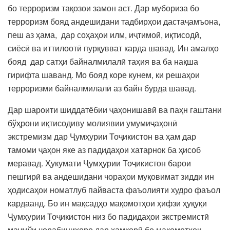
бо терроризм тақозои замон аст. Дар мубориза бо
терроризм бояд андешидани тадбирҳои дастаҷамъона,
пеш аз ҳама, дар соҳаҳои илм, иҷтимоӣ, иқтисодӣ,
сиёсӣ ва иттилоотӣ пурқувват карда шавад. Ин амалҳо
бояд дар сатҳи байналмилалӣ таҳия ва ба нақша
гирифта шаванд. Мо бояд коре кунем, ки решаҳои
терроризми байналмилалӣ аз байн бурда шавад.
Дар шароити шиддатёбии ҷаҳонишавӣ ва паҳн гаштани
бўҳрони иқтисодиву молиявии умумиҷаҳонӣ
экстремизм дар Ҷумҳурии Тоҷикистон ва ҳам дар
тамоми ҷаҳон яке аз падидаҳои хатарнок ба ҳисоб
меравад. Ҳукумати Ҷумҳурии Тоҷикистон барои
пешгирӣ ва андешидани чораҳои муқовимат зидди ин
ҳодисаҳои номатлуб пайваста фаъолияти худро фаъол
кардаанд. Бо ин мақсадҳо мақомотҳои ҳифзи ҳуқуқи
Ҷумҳурии Тоҷикистон низ бо падидаҳои экстремистӣ
маҷмўи чорабиниҳоро дар ҳамкорӣ бо мақомотҳои