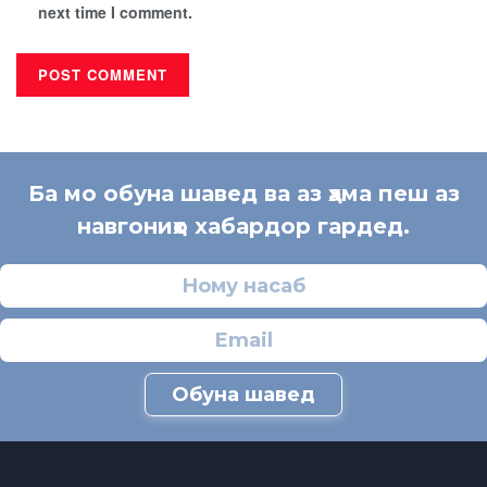
next time I comment.
Ба мо обуна шавед ва аз ҳама пеш аз
навгониҳо хабардор гардед.
Обуна шавед