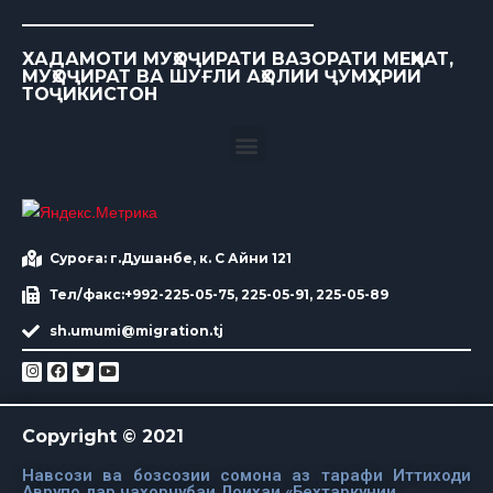
ХАДАМОТИ МУҲОҶИРАТИ ВАЗОРАТИ МЕҲНАТ,
МУҲОҶИРАТ ВА ШУҒЛИ АҲОЛИИ ҶУМҲУРИИ
ТОҶИКИСТОН
Суроға: г.Душанбе, к. С Айни 121
Тел/факс:+992-225-05-75, 225-05-91, 225-05-89
sh.umumi@migration.tj
Copyright © 2021
Навсози ва бозсозии сомона аз тарафи Иттиходи
Аврупо дар чахорчубаи Лоихаи «Бехтаркунии