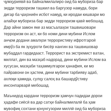
ҷумҳуриявӣ ва байналмилалиро оид ба мубориза бар
зидди терроризм ташкил ва баргузор намуда, бори
дигар ба ҷаҳониён исбот намуд, ки иродаи кишвари мо
алайҳи мубориза бар зидди терроризм қавӣ мебошад.
Дар айни замон яке аз масъалаҳои ташвишовари
терроризм он аст, ки бо номи дини мубини Ислом
анҷом додани амалҳои террористиву ифротгароӣ
имрўз ба як зуҳуроти бисёр нангин ва ташвишовар
мубаддал гардидааст. Террорист ва экстремист ватан,
миллат, дин ва мазҳаб надорад, дини мубини Ислом ва
хусусан, мазҳаби таҳаммулгарои ҳанафия, ки мо
пайравони он ҳастем, дини мубини тарбияву адаб,
ахлоқи ҳамида, сулҳу салоҳ ва башардўстиву
инсонпарварӣ мебошад.
Маънидод кардани терроризм ҳамчун падидаи дорои
ҳадафи сиёсӣ ва дар сатҳи байналмилалӣ ба ҳам
мувофиқ сохтани қонунгузории миллӣ оид ба мубориза