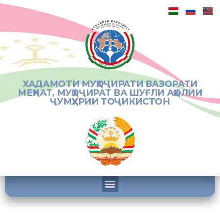
ХАДАМОТИ МУҲОҶИРАТИ ВАЗОРАТИ
МЕҲНАТ, МУҲОҶИРАТ ВА ШУҒЛИ АҲОЛИИ
ҶУМҲУРИИ ТОҶИКИСТОН