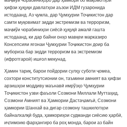
ҳифзи ҳуқуқи давлатҳои аъзои ИДМ гузаронида
истодаанд. Аз ҷумла, дар Ҷумҳурии Тоҷикистон дар
самти муқовимат зидди экстремизм ва терроризм,
маҷмўи чорабиниҳои сиёсӣ-ҳуқуқӣ амалӣ гашта
истодаанд, ки дар байни онҳо мавқеи марказиро
Консепсияи ягонаи Ҷумҳурии Тоҷикистон доир ба
мубориза бар зидди терроризм ва экстремизм
(ифротгароӣ) ишғол мекунад.
Ҳамин тариқ, барои пойдории сулҳу суботи ҷомеа,
сохтори конститутсионии он, таъмини амният ва ҳифзи
арзишҳои моддиву маънавӣ имрўзҳо Ҷумҳурии
Тоҷикистон узви фаъоли Созмони Миллали Муттаҳид,
Созмони Амният ва Ҳамкории Дастаҷамъӣ, Созмони
ҳамкории Шанхай ва дигар созмону ташкилотҳои
байналхалқӣ буда, ҳамкориҳои судманди сиёсию ҳарбӣ,
иҷтимоию фарҳангиро ба роҳ монда, барои аз байн