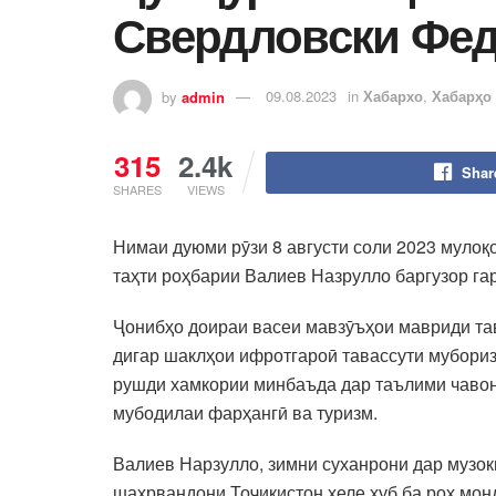
Свердловски Фед
by
admin
09.08.2023
in
Хабархо
,
Хабарҳо
315
2.4k
Shar
SHARES
VIEWS
Нимаи дуюми рӯзи 8 августи соли 2023 мулоқ
таҳти роҳбарии Валиев Назрулло баргузор га
Ҷонибҳо доираи васеи мавзӯъҳои мавриди тав
дигар шаклҳои ифротгароӣ тавассути мубориз
рушди хамкории минбаъда дар таълими чавон
мубодилаи фарҳангӣ ва туризм.
Валиев Нарзулло, зимни суханрони дар музок
шаҳрвандони Тоҷикистон хеле хуб ба роҳ мон