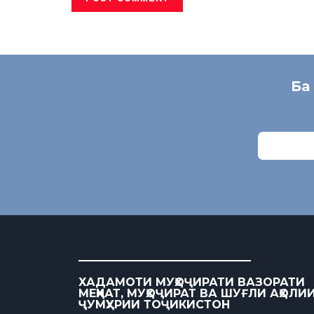
Ба
ХАДАМОТИ МУҲОҶИРАТИ ВАЗОРАТИ
МЕҲНАТ, МУҲОҶИРАТ ВА ШУҒЛИ АҲОЛИ
ҶУМҲУРИИ ТОҶИКИСТОН