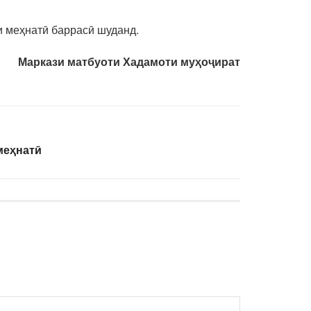
и меҳнатӣ баррасӣ шуданд.
Маркази матбуоти Хадамоти муҳоҷират
меҳнатӣ