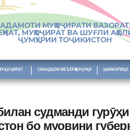
ХАДАМОТИ МУҲОҶИРАТИ ВАЗОРАТ
ЕҲНАТ, МУҲОҶИРАТ ВА ШУҒЛИ АҲОЛ
ҶУМҲУРИИ ТОҶИКИСТОН
МУҲОҶИРАТ
САНАДҲОИ МЕЪЁРӢ ҲУҚУҚӢ
ҲАМКОРИҲО
билан судманди гурӯҳи
стон бо муовини губер