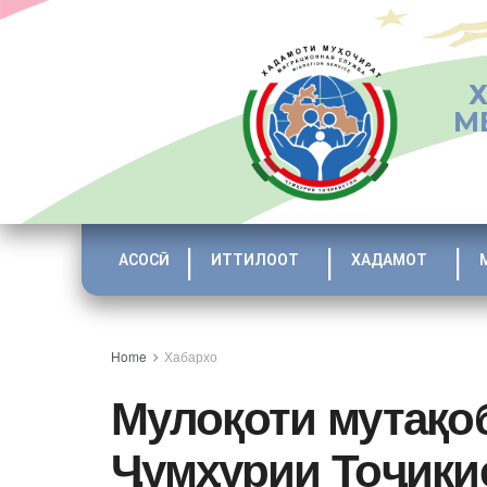
М
АСОСӢ
ИТТИЛООТ
ХАДАМОТ
Home
Хабархо
Мулоқоти мутақо
Ҷумҳурии Тоҷики