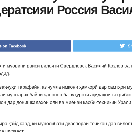
ератсияи Россия Вас
e on Facebook
Sh
оти муовини раиси вилояти Свердловск Василий Козлов ва 
рдид.
аҷҷуҳи тарафайн, аз ҷумла имкони ҳамкорӣ дар самтҳои му
аи муштарак байни ҷавонон ба зуҳуроти ақидаҳои тахрибк
он дар донишкадахои олӣ ва миёнаи касбӣ-техникии Урали
ира қайд кард, ки муносибати диаспораи тоҷикон дар вило
да шудааст.