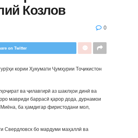
илий Козлов
0
are on Twitter
гурӯҳи кории Ҳукумати Ҷумҳурии Тоҷикистон
ҳоҷират ва ҷилавгирӣ аз шаклҳои динӣ ва
орро мавриди баррасӣ қарор дода, дурнамои
 Миёна, ба ҳамдигар фиристодани мол,
яти Свердловск бо мардуми маҳаллӣ ва