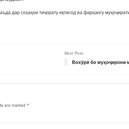
ъда дар соҳаҳои тиҷорату иқтисод ва фарҳангу муҳоҷират
Next Post
Вохӯрӣ бо муҳоҷирони 
lds are marked
*