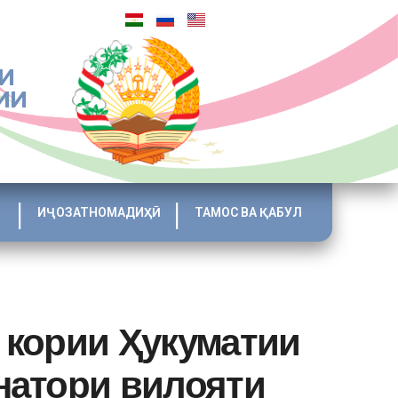
И
ИИ
ИҶОЗАТНОМАДИҲӢ
ТАМОС ВА ҚАБУЛ
 кории Ҳукуматии
натори вилояти