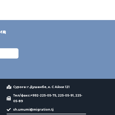
иҳо
Суроға: г.Душанбе, к. С Айни 121
Тел/факс:+992-225-05-75, 225-05-91, 225-
05-89
sh.umumi@migration.tj