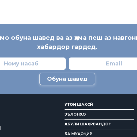
 мо обуна шавед ва аз ҳама пеш аз навгон
хабардор гардед.
Обуна шавед
УТОҚИ ШАХСӢ
ЭЪЛОНҲО
ҚАБУЛИ ШАҲРВАНДОН
И
БА МУҲОҶИР