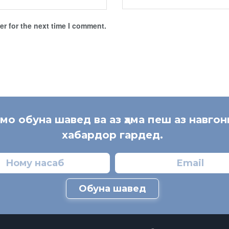
r for the next time I comment.
 мо обуна шавед ва аз ҳама пеш аз навгон
хабардор гардед.
Обуна шавед