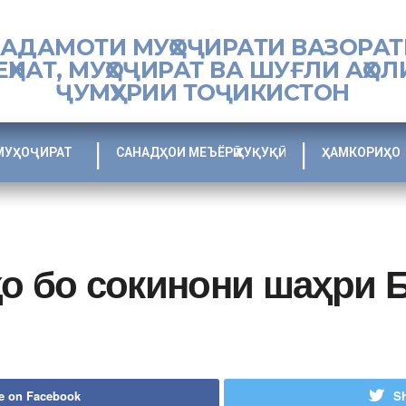
ХАДАМОТИ МУҲОҶИРАТИ ВАЗОРАТ
ЕҲНАТ, МУҲОҶИРАТ ВА ШУҒЛИ АҲОЛ
ҶУМҲУРИИ ТОҶИКИСТОН
МУҲОҶИРАТ
САНАДҲОИ МЕЪЁРӢ ҲУҚУҚӢ
ҲАМКОРИҲО
ҳо бо сокинони шаҳри 
e on Facebook
Sh