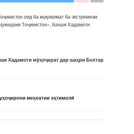
оҷикистон оид ба муқовимат ба экстремизм
 Ҷумҳурии Тоҷикистон», бахши Хадамоти
ши Хадамоти мӯҳоҷират дар шаҳри Бохтар
муҳоҷирони меҳнатии эҳтимолӣ