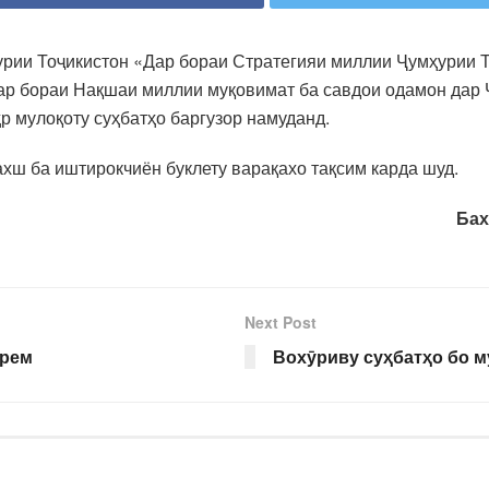
рии Тоҷикистон «Дар бораи Стратегияи миллии Ҷумҳурии Т
Дар бораи Нақшаи миллии муқовимат ба савдои одамон дар
р мулоқоту суҳбатҳо баргузор намуданд.
ахш ба иштирокчиён буклету варақахо тақсим карда шуд.
Бах
Next Post
арем
Вохӯриву суҳбатҳо бо 