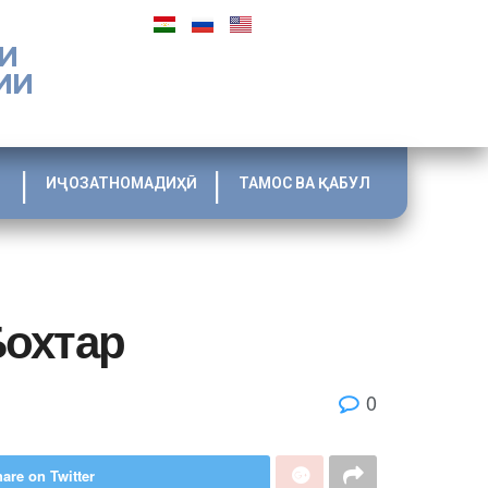
И
ИИ
ИҶОЗАТНОМАДИҲӢ
ТАМОС ВА ҚАБУЛ
Бохтар
0
are on Twitter