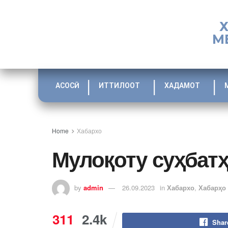
М
АСОСӢ
ИТТИЛООТ
ХАДАМОТ
Home
Хабархо
Мулоқоту суҳбат
by
admin
26.09.2023
in
Хабархо
,
Хабарҳо
311
2.4k
Shar