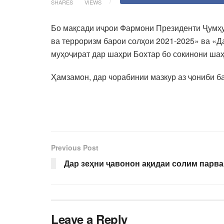
SHARES
VIEWS
Бо мақсади иҷрои Фармони Президенти Ҷумҳу
ва терроризм барои солҳои 2021-2025» ва «
муҳоҷират дар шаҳри Бохтар бо сокинони шаҳ
Ҳамзамон, дар чорабинии мазкур аз ҷониби б
Previous Post
Дар зеҳни ҷавонон ақидаи солим парв
Leave a Reply