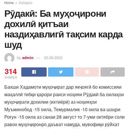
Home
Хабархо
Рӯдакӣ: Ба муҳоҷирони
дохилӣ қитъаи
наздиҳавлигӣ тақсим карда
шуд
by
admin
20.09.2023
314
SHARES
Бахши Хадамоти муҳоҷират дар якҷоягӣ бо комиссияи
маҳаллӣ тибқи қарори раиси ноҳияи Рӯдакӣ ба оилаҳои
муҳоҷирати дохилии (ихтиёрӣ) аз ноҳияҳои
Муъминобод -15 оила, Темурмалик -10 оила ва шаҳри
Роғун -15 оила аз санаи 28 август то 7-уми октябри соли
равон муҳоҷиронро даъват намуда, мувофиқи рӯйхат