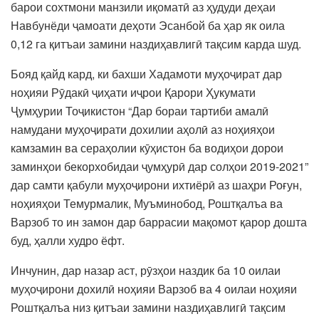
барои сохтмони манзили иқоматӣ аз ҳудуди деҳаи
Навбунёди ҷамоати деҳоти Эсанбой ба ҳар як оила
0,12 га қитъаи замини наздиҳавлигӣ тақсим карда шуд.
Бояд қайд кард, ки бахши Хадамоти муҳоҷират дар
ноҳияи Рӯдакӣ ҷиҳати иҷрои Қарори Ҳукумати
Ҷумҳурии Тоҷикистон “Дар бораи тартиби амалӣ
намудани муҳоҷирати дохилии аҳолӣ аз ноҳияҳои
камзамин ва сераҳолии кӯҳистон ба водиҳои дорои
заминҳои бекорхобидаи ҷумҳурӣ дар солҳои 2019-2021”
дар самти қабули муҳоҷирони ихтиёрӣ аз шаҳри Роғун,
ноҳияҳои Темурмалик, Муъминобод, Роштқалъа ва
Варзоб то ин замон дар баррасии мақомот қарор дошта
буд, ҳалли худро ёфт.
Инчунин, дар назар аст, рӯзҳои наздик ба 10 оилаи
муҳоҷирони дохилӣ ноҳияи Варзоб ва 4 оилаи ноҳияи
Роштқалъа низ қитъаи замини наздиҳавлигӣ тақсим