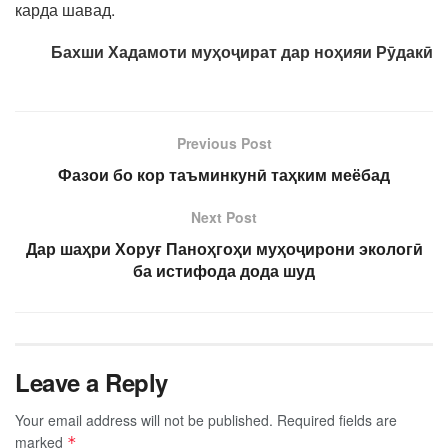
карда шавад.
Бахши Хадамоти муҳоҷират дар ноҳияи Рӯдакӣ
Previous Post
Фазои бо кор таъминкунӣ таҳким меёбад
Next Post
Дар шаҳри Хоруғ Паноҳгоҳи муҳоҷирони экологӣ
ба истифода дода шуд
Leave a Reply
Your email address will not be published.
Required fields are
marked
*