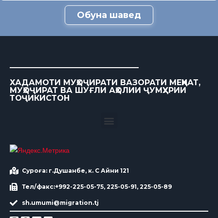
Обуна шавед
ХАДАМОТИ МУҲОҶИРАТИ ВАЗОРАТИ МЕҲНАТ,
МУҲОҶИРАТ ВА ШУҒЛИ АҲОЛИИ ҶУМҲУРИИ
ТОҶИКИСТОН
Суроға: г.Душанбе, к. С Айни 121
Тел/факс:+992-225-05-75, 225-05-91, 225-05-89
sh.umumi@migration.tj