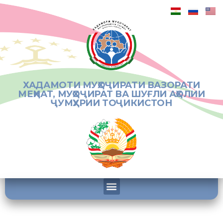
ХАДАМОТИ МУҲОҶИРАТИ ВАЗОРАТИ
МЕҲНАТ, МУҲОҶИРАТ ВА ШУҒЛИ АҲОЛИИ
ҶУМҲУРИИ ТОҶИКИСТОН