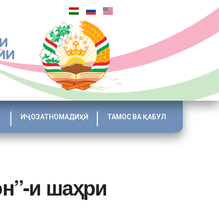
И
ИИ
ИҶОЗАТНОМАДИҲӢ
ТАМОС ВА ҚАБУЛ
н”-и шаҳри