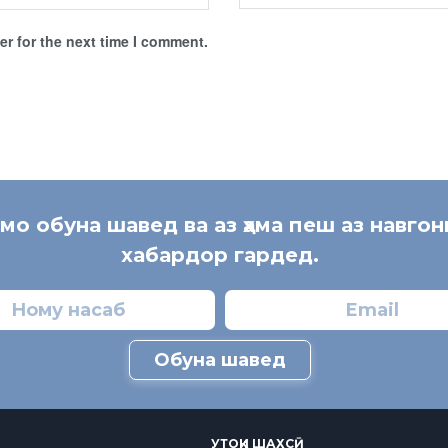
r for the next time I comment.
 мо обуна шавед ва аз ҳама пеш аз навгон
хабардор гардед.
Обуна шавед
УТОҚИ ШАХСӢ