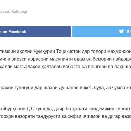
бархо
,
Хабарҳо
e on Facebook
Sh
иҷтимоии аҳолии Ҷумҳурии Тоҷикистон дар толори меҳмонхо
мияи вируси норасоии масунияти одам ва бемории пайдош
а ҳалли масъалаҳои ҳалталаб вобаста ба пешгирӣ ва паҳн
раҳои гуногуни дар шаҳри Душанбе воқеъ буда, аз ҷумла 
урҳонов Д.С кушода, доир ба ҳолати эпидемикии сирояти
торҳои вазорати тандурустӣ ва ҳифзи иҷтимоӣ ва дигар ва