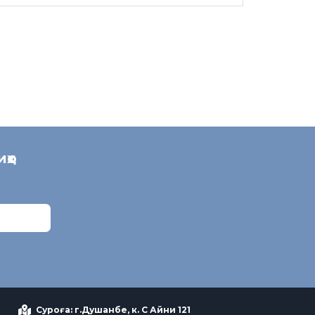
иҳо
Суроға: г.Душанбе, к. С Айни 121