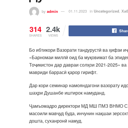
by
admin
01.11.2023
in
Uncategorized
,
Ха
314
2.4k
Shar
SHARES
VIEWS
Бо ибтикори Вазорати тандурустӣ ва ҳифзи 
«Барномаи миллӣ оид ба муқовимат ба эпиде
Тоҷикистон дар давраи солҳои 2021-2025» в
мавриди баррасӣ қарор гирифт.
Дар кори семинар намояндагони вазорату идо
шаҳри Душанбе иштирок намуданд.
Ҷамъомадро директори МД МШ ПМЗ ВНМО Сайб
масоили мавҷуд буда, инчунин нақшаи зерсох
дошта, суханронӣ намуд.