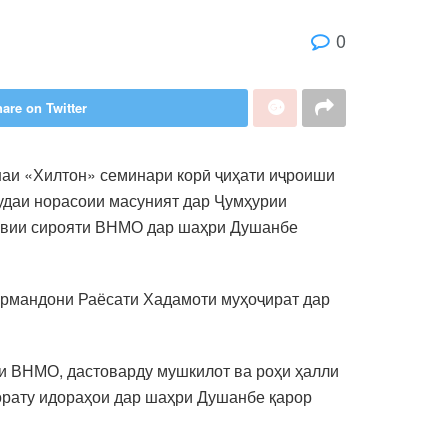
0
are on Twitter
наи «Хилтон» семинари корӣ ҷиҳати иҷроиши
удаи норасоии масуният дар Ҷумҳурии
шавии сирояти ВНМО дар шаҳри Душанбе
кормандони Раёсати Хадамоти муҳоҷират дар
 ВНМО, дастоварду мушкилот ва роҳи ҳалли
зорату идораҳои дар шаҳри Душанбе қарор