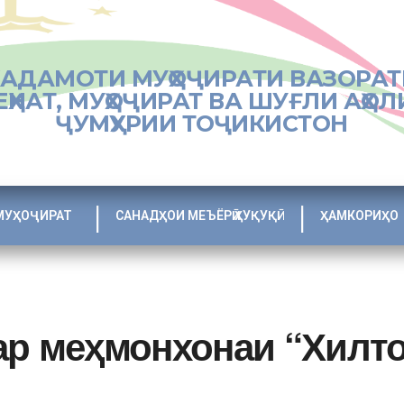
ХАДАМОТИ МУҲОҶИРАТИ ВАЗОРАТ
ЕҲНАТ, МУҲОҶИРАТ ВА ШУҒЛИ АҲОЛ
ҶУМҲУРИИ ТОҶИКИСТОН
МУҲОҶИРАТ
САНАДҲОИ МЕЪЁРӢ ҲУҚУҚӢ
ҲАМКОРИҲО
ар меҳмонхонаи “Хилто