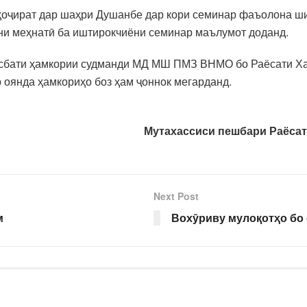
оҷират дар шаҳри Душанбе дар кори семинар фаъолона шир
они меҳнатӣ ба иштирокчиёни семинар маълумот доданд.
исбати ҳамкории судманди МД МШ ПМЗ ВНМО бо Раёсати Х
р оянда ҳамкориҳо боз ҳам ҷоннок мегарданд.
Мутахассиси пешбари Раёсат
Next Post
м
Вохӯриву мулоқотҳо бо