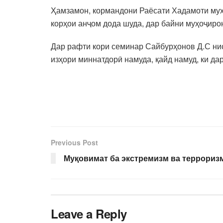
Ҳамзамон, кормандони Раёсати Хадамоти муҳ
корҳои анҷом дода шуда, дар байни муҳоҷир
Дар рафти кори семинар Сайбурҳонов Д.С н
изҳори миннатдорӣ намуда, қайд намуд, ки да
Previous Post
Муқовимат ба экстремизм ва террориз
Leave a Reply