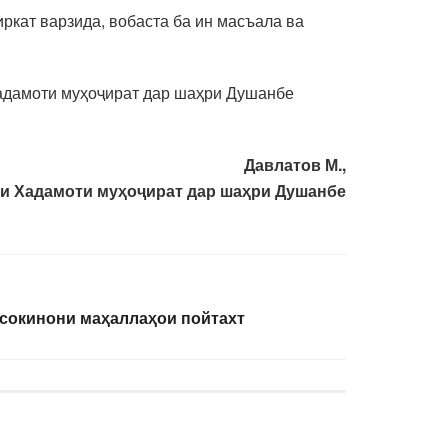
кат варзида, вобаста ба ин масъала ва
адамоти муҳоҷират дар шаҳри Душанбе
Давлатов М.,
и Хадамоти муҳоҷират дар шаҳри Душанбе
 сокинони маҳаллаҳои пойтахт