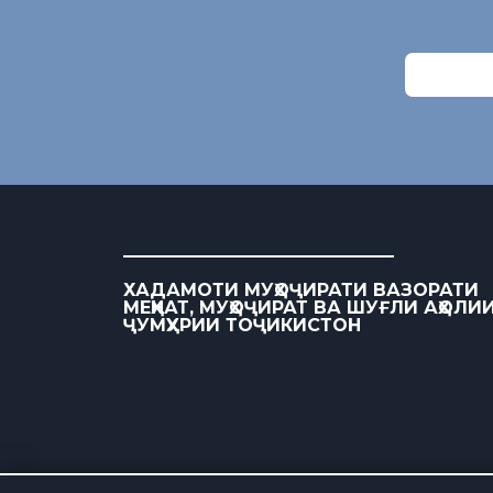
ХАДАМОТИ МУҲОҶИРАТИ ВАЗОРАТИ
МЕҲНАТ, МУҲОҶИРАТ ВА ШУҒЛИ АҲОЛИ
ҶУМҲУРИИ ТОҶИКИСТОН