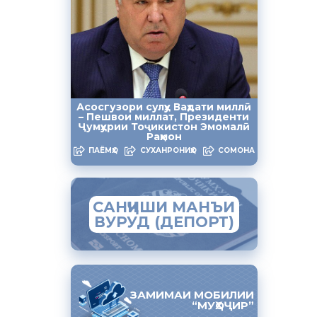
даромади
м
авзеъҳои
Асосгузори сулҳу Ваҳдати миллӣ
– Пешвои миллат, Президенти
Ҷумҳурии Тоҷикистон Эмомалӣ
алии
Раҳмон
ПАЁМҲО
СУХАНРОНИҲО
СОМОНА
САНҶИШИ МАНЪИ
ҳифзи
ВУРУД (ДЕПОРТ)
а рафъи
 идома
ЗАМИМАИ МОБИЛИИ
“МУҲОҶИР”