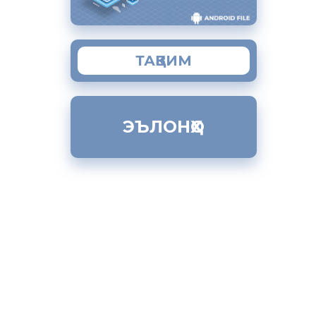
и рекордӣ
ТАҚВИМ
кӣ ва
кологӣ ва
ЭЪЛОНҲО
и офатҳои
ки дар
ои 1997 –
афӯроӣ,
ил