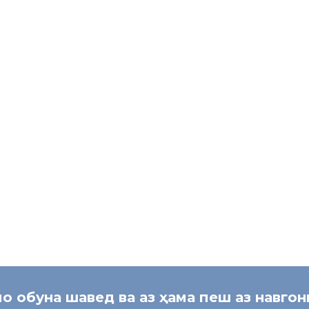
и кӯшодани роҳҳои сел;
 масоҳати ҷангалзор.
та ба тағйирёбии иқлим паёмадҳои пешгуинашаванда буда, шаҳрванд
и экологӣ дар ҳолати омодагӣ ва мутобиқшавӣ дар давраи тағйирёб
 намоянд.
Маҳмадуллозода 
Муовини сардори раёсати муҳоҷирати дохилӣ 
мо обуна шавед ва аз ҳама пеш аз навго