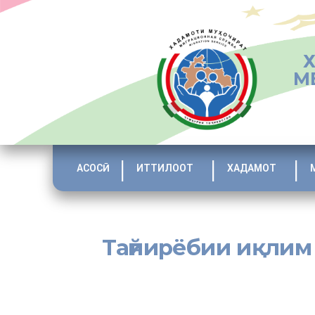
М
АСОСӢ
ИТТИЛООТ
ХАДАМОТ
Тағйирёбии иқлим
Паёмадҳои нохӯши тағйирёбии иқлим дар доираи гармшав
Тоҷикистон низ эҳсос гардида истодаанд.