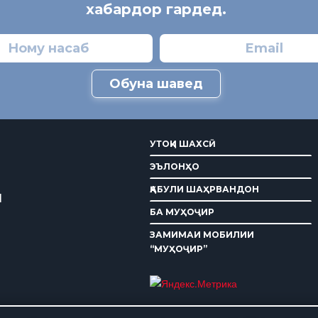
хабардор гардед.
Обуна шавед
УТОҚИ ШАХСӢ
ЭЪЛОНҲО
ҚАБУЛИ ШАҲРВАНДОН
И
БА МУҲОҶИР
ЗАМИМАИ МОБИЛИИ
“МУҲОҶИР”