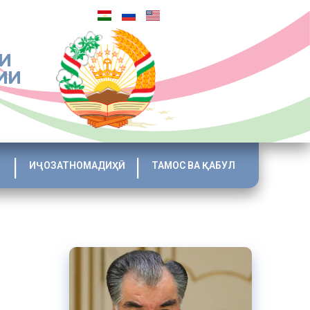
И
ИИ
ИҶОЗАТНОМАДИҲӢ
ТАМОС ВА ҚАБУЛ
умҳурии