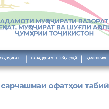
ХАДАМОТИ МУҲОҶИРАТИ ВАЗОРАТ
ЕҲНАТ, МУҲОҶИРАТ ВА ШУҒЛИ АҲОЛ
ҶУМҲУРИИ ТОҶИКИСТОН
МУҲОҶИРАТ
САНАДҲОИ МЕЪЁРӢ ҲУҚУҚӢ
ҲАМКОРИҲО
 сарчашмаи офатҳои табиӣ
ии глобалӣ дар қатори дигар давлатҳои минтақа ва ҷаҳон он дар Ҷ