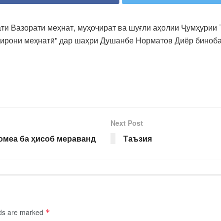
ти Вазорати меҳнат, муҳоҷират ва шуғли аҳолии Ҷумҳурии 
ҷирони меҳнатӣ” дар шаҳри Душанбе Норматов Диёр биноб
Next Post
ҷомеа ба ҳисоб мераванд
Таъзия
lds are marked
*