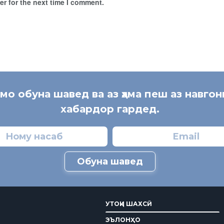
r for the next time I comment.
 мо обуна шавед ва аз ҳама пеш аз навгон
хабардор гардед.
Обуна шавед
УТОҚИ ШАХСӢ
ЭЪЛОНҲО