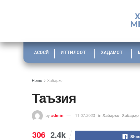
М
АСОСӢ
ИТТИЛООТ
ХАДАМОТ
Home
Хабархо
Таъзия
by
admin
11.07.2023
in
Хабархо
,
Хабарҳо
306
2.4k
Shar