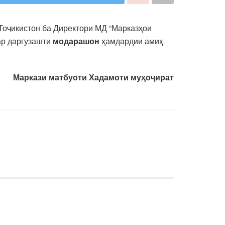
Тоҷикистон ба Директори МД “Марказҳои
ар даргузашти
модарашон
ҳамдардии амиқ
Маркази матбуоти Хадамоти муҳоҷират