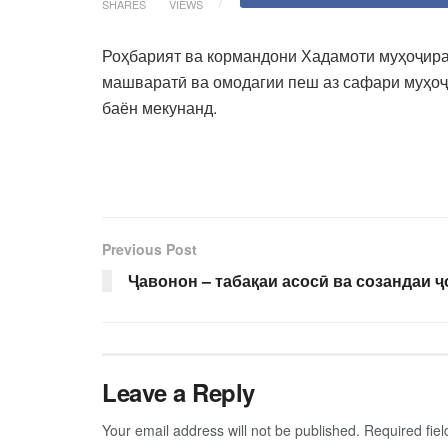
SHARES
VIEWS
Роҳбарият ва кормандони Хадамоти муҳоҷира
машваратӣ ва омодагии пеш аз сафари муҳо
баён мекунанд.
Previous Post
Ҷавонон – табақаи асосӣ ва созандаи 
Leave a Reply
Your email address will not be published.
Required fie