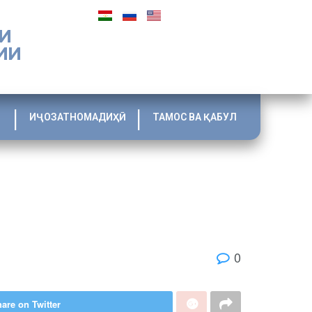
И
ИИ
ИҶОЗАТНОМАДИҲӢ
ТАМОС ВА ҚАБУЛ
0
are on Twitter