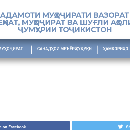
ХАДАМОТИ МУҲОҶИРАТИ ВАЗОРАТ
ЕҲНАТ, МУҲОҶИРАТ ВА ШУҒЛИ АҲОЛ
ҶУМҲУРИИ ТОҶИКИСТОН
МУҲОҶИРАТ
САНАДҲОИ МЕЪЁРӢ ҲУҚУҚӢ
ҲАМКОРИҲО
e on Facebook
Sh