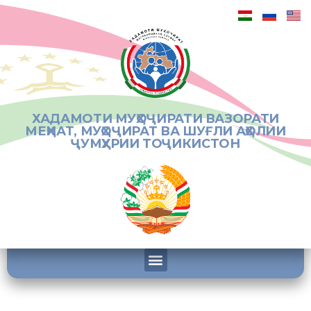
ХАДАМОТИ МУҲОҶИРАТИ ВАЗОРАТИ
МЕҲНАТ, МУҲОҶИРАТ ВА ШУҒЛИ АҲОЛИИ
ҶУМҲУРИИ ТОҶИКИСТОН