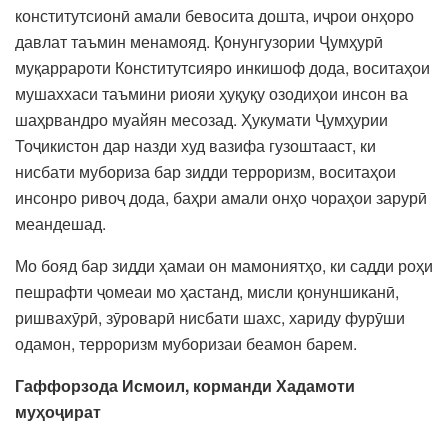
конститутсионӣ амали бевосита дошта, иҷрои онҳоро
давлат таъмин менамояд. Қонунгузории Ҷумҳурӣ
муқаррароти Конститутсияро инкишоф дода, воситаҳои
мушаххаси таъмини риояи ҳуқуқу озодиҳои инсон ва
шаҳрвандро муайян месозад. Ҳукумати Ҷумҳурии
Тоҷикистон дар назди худ вазифа гузоштааст, ки
нисбати мубориза бар зидди терроризм, воситаҳои
инсонро ривоҷ дода, баҳри амали онҳо чораҳои зарурӣ
меандешад.
Мо бояд бар зидди ҳамаи он мамониятҳо, ки садди роҳи
пешрафти ҷомеаи мо ҳастанд, мисли қонуншиканӣ,
ришвахӯрӣ, зӯроварӣ нисбати шахс, хариду фурӯши
одамон, терроризм муборизаи беамон барем.
Гаффорзода Исмоил,
корманди Хадамоти
муҳоҷират