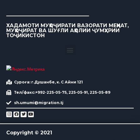
ХАДАМОТИ МУҲОҶИРАТИ ВАЗОРАТИ МЕҲНАТ,
МУҲОҶИРАТ ВА ШУҒЛИ АҲОЛИИ ҶУМҲУРИИ
ТОҶИКИСТОН
Суроға: г.Душанбе, к. С Айни 121
Тел/факс:+992-225-05-75, 225-05-91, 225-05-89
sh.umumi@migration.tj
Copyright © 2021