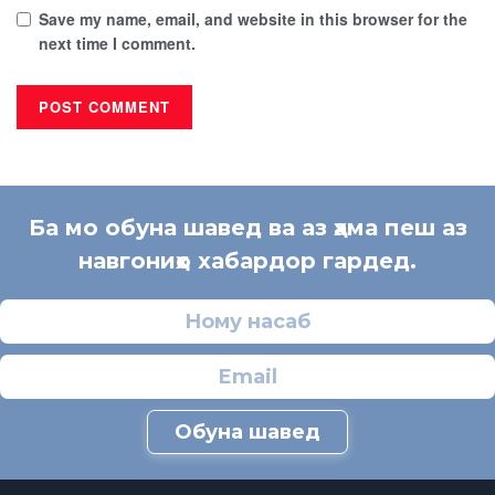
Save my name, email, and website in this browser for the
next time I comment.
Ба мо обуна шавед ва аз ҳама пеш аз
навгониҳо хабардор гардед.
Обуна шавед