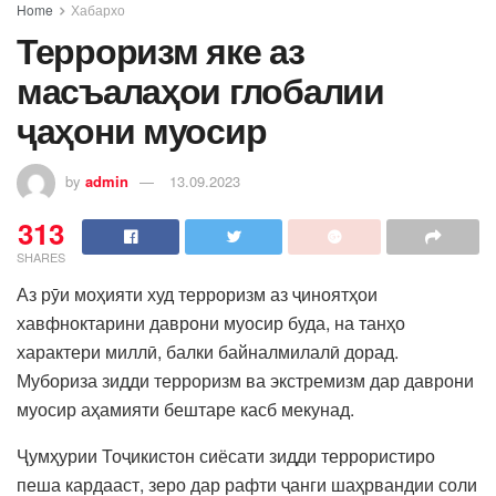
Home
Хабархо
Терроризм яке аз
масъалаҳои глобалии
ҷаҳони муосир
by
admin
13.09.2023
313
SHARES
Аз рӯи моҳияти худ терроризм аз ҷиноятҳои
хавфноктарини даврони муосир буда, на танҳо
характери миллӣ, балки байналмилалӣ дорад.
Мубориза зидди терроризм ва экстремизм дар даврони
муосир аҳамияти бештаре касб мекунад.
Ҷумҳурии Тоҷикистон сиёсати зидди террористиро
пеша кардааст, зеро дар рафти ҷанги шаҳрвандии соли