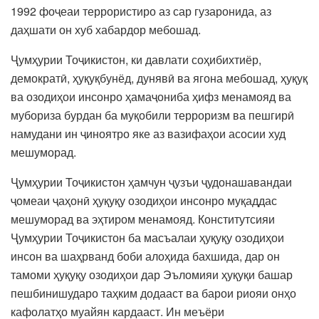
1992 фоҷеаи террористиро аз сар гузаронида, аз
даҳшати он хуб хабардор мебошад.
Ҷумҳурии Тоҷикистон, ки давлати соҳибихтиёр,
демократӣ, ҳуқуқбунёд, дунявӣ ва ягона мебошад, ҳуқуқ
ва озодиҳои инсонро ҳамаҷониба ҳифз менамояд ва
мубориза бурдан ба муқобили терроризм ва пешгирӣ
намудани ин ҷиноятро яке аз вазифаҳои асосии худ
мешуморад.
Ҷумҳурии Тоҷикистон ҳамчун ҷузъи ҷудонашавандаи
ҷомеаи ҷаҳонӣ ҳуқуқу озодиҳои инсонро муқаддас
мешуморад ва эҳтиром менамояд. Конститутсияи
Ҷумҳурии Тоҷикистон ба масъалаи ҳуқуқу озодиҳои
инсон ва шаҳрванд боби алоҳида бахшида, дар он
тамоми ҳуқуқу озодиҳои дар Эъломияи ҳуқуқи башар
пешбинишударо таҳким додааст ва барои риояи онҳо
кафолатҳо муайян кардааст. Ин меъёри