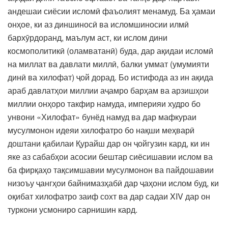
андешаи сиёсии исломӣ фаъолият менамуд. Ба ҳамаи
онҳое, ки аз диншиносӣ ва исломшиносии илмӣ
бархӯрдоранд, маълум аст, ки ислом дини
космополитикӣ (оламватанӣ) буда, дар ақидаи исломӣ
на миллат ва давлати миллӣ, балки уммат (умумияти
динӣ ва хилофат) ҷой дорад. Бо истифода аз ин ақида
араб давлатҳои миллии аҷамро барҳам ва арзишҳои
миллии онҳоро такфир намуда, империяи худро бо
унвони «Хилофат» бунёд намуд ва дар мафкураи
мусулмонон идеяи хилофатро бо нақши меҳварӣ
доштани қабилаи Қурайш дар он ҷойгузин кард, ки ин
яке аз сабабҳои асосии бештар сиёсишавии ислом ва
ба фирқаҳо тақсимшавии мусулмонон ва пайдошавии
низоъу ҷангҳои байнимазҳабӣ дар ҷаҳони ислом буд, ки
оқибат хилофатро заиф сохт ва дар садаи XIV дар он
туркони усмониро сарнишин кард.