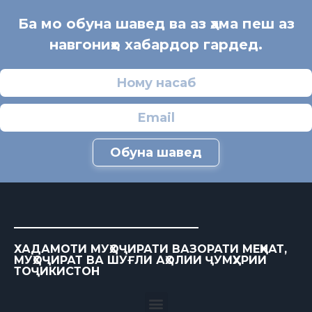
Ба мо обуна шавед ва аз ҳама пеш аз
навгониҳо хабардор гардед.
Обуна шавед
ХАДАМОТИ МУҲОҶИРАТИ ВАЗОРАТИ МЕҲНАТ,
МУҲОҶИРАТ ВА ШУҒЛИ АҲОЛИИ ҶУМҲУРИИ
ТОҶИКИСТОН