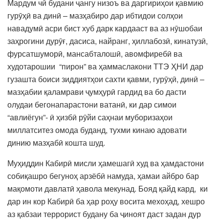
Мардум чӣ будани ҷангу низоъ ва даргириҳои қавмию
гурӯҳӣ ва динӣ – мазҳабиро дар ибтидои солҳои
навадумӣ асри бист хуб дарк кардааст ва аз нӯшобаи
заҳрогини дурӯғ, дасиса, найранг, ҳиллабозӣ, кинатузӣ,
фурсатшуморӣ, мансабталошӣ, авомфиребӣ ва
худотарошии “пирон” ва ҳаммаслакони ТТЭ ҲНИ дар
гузашта боиси зиддиятҳои сахти қавми, гурӯҳӣ, динӣ –
мазҳабии қаламрави ҷумҳурӣ гардид ва бо дасти
олудаи бегонапарастони ватанӣ, ки дар симои
“авлиёгун”- ӣ ҳизбӣ рӯйи саҳнаи муборизаҳои
миллатситез омода буданд, тухми кинаю адовати
динию мазҳабӣ кошта шуд.
Муҳиддин Кабирӣ мисли ҳамешагӣ худ ва ҳамдастони
собиқашро бегуноҳ арзёбӣ намуда, ҳамаи айбро бар
мақомоти давлатӣ ҳавола мекунад. Бояд қайд кард, ки
дар ин кор Кабирӣ ба ҳар роҳу восита мехоҳад, хешро
аз қабзаи террорист будану ба ҷиноят даст задан дур