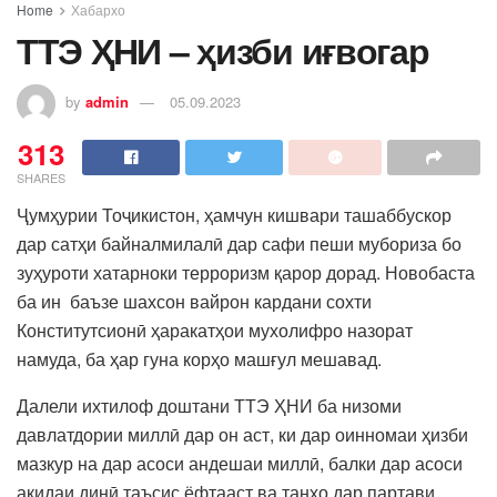
Home
Хабархо
ТТЭ ҲНИ – ҳизби иғвогар
by
admin
05.09.2023
313
SHARES
Ҷумҳурии Тоҷикистон, ҳамчун кишвари ташаббускор
дар сатҳи байналмилалӣ дар сафи пеши мубориза бо
зуҳуроти хатарноки терроризм қарор дорад. Новобаста
ба ин баъзе шахсон вайрон кардани сохти
Конститутсионӣ ҳаракатҳои мухолифро назорат
намуда, ба ҳар гуна корҳо машғул мешавад.
Далели ихтилоф доштани ТТЭ ҲНИ ба низоми
давлатдории миллӣ дар он аст, ки дар оинномаи ҳизби
мазкур на дар асоси андешаи миллӣ, балки дар асоси
ақидаи динӣ таъсис ёфтааст ва танҳо дар партави