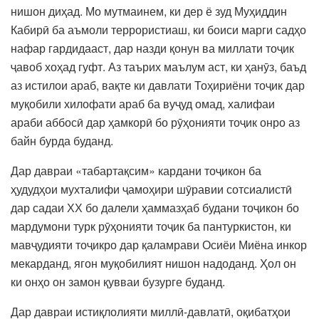
нишон диҳад. Мо мутмаинем, ки дер ё зуд Муҳиддин
Кабирӣ ба аъмоли террористиаш, ки боиси марги садҳо
нафар гардидааст, дар назди қонун ва миллати тоҷик
ҷавоб хоҳад гуфт. Аз таърих маълум аст, ки ҳанӯз, баъд
аз истилои араб, вақте ки давлати Тоҳириёни тоҷик дар
муқобили хилофати араб ба вуҷуд омад, халифаи
араби аббосӣ дар ҳамкорӣ бо рӯҳонияти тоҷик онро аз
байн бурда буданд.
Дар давраи «табартақсим» кардани тоҷикон ба
ҳудудҳои мухталифи ҷамоҳири шӯравии сотсиалистӣ
дар садаи ХХ бо далели ҳаммазҳаб будани тоҷикон бо
мардумони турк рӯҳонияти тоҷик ба пантуркистон, ки
мавҷудияти тоҷикро дар қаламрави Осиёи Миёна инкор
мекарданд, ягон муқобилият нишон надоданд. Ҳол он
ки онҳо он замон қувваи бузурге буданд.
Дар давраи истиқлолияти миллӣ-давлатӣ, оқибатҳои