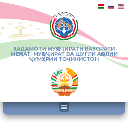
ХАДАМОТИ МУҲОҶИРАТИ ВАЗОРАТИ
МЕҲНАТ, МУҲОҶИРАТ ВА ШУҒЛИ АҲОЛИИ
ҶУМҲУРИИ ТОҶИКИСТОН