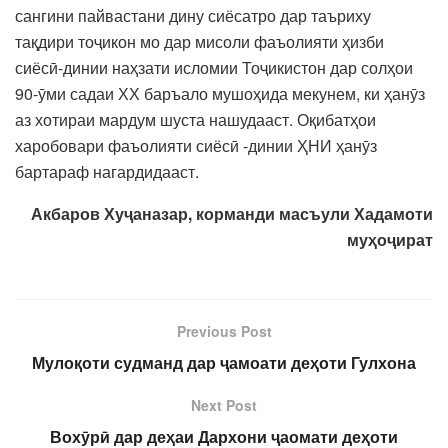
сангини пайвастани дину сиёсатро дар таъриху
тақдири тоҷикон мо дар мисоли фаъолияти ҳизби
сиёсӣ-динии наҳзати исломии Тоҷикистон дар солҳои
90-ӯми садаи ХХ баръало мушоҳида мекунем, ки ҳанӯз
аз хотираи мардум шуста нашудааст. Оқибатҳои
харобовари фаъолияти сиёсӣ -динии ҲНИ ҳанӯз
бартараф нагардидааст.
Акбаров Ху
ҷаназар, корманди масъули Хадамоти
муҳоҷират
Previous Post
Мулоқоти судманд дар ҷамоати деҳоти Гулхона
Next Post
Вохӯрӣ дар деҳаи Дархони ҷаомати деҳоти