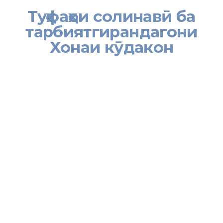
Туҳфаҳои солинавӣ ба
тарбиятгирандагони
Хонаи кӯдакон
Бояд қайд кард, ки бо ҳидоятҳои Асосогузори сулҳу ваҳдати
миллӣ – Пешвои миллат, Президенти Ҷумҳурии Тоҷикистон,
муҳтарам Эмомалӣ Раҳмон Хадамоти муҳоҷирати Вазорати
меҳнат, муҳоҷират ва шуғли аҳолии Ҷумҳурии Тоҷикистон
тасмим гирифтааст, ки ҳамасола ба ниёзмандон, мактаб-
интернатҳое, ки дар он ҷо маъюбон ва кӯдакони оилаҳои
камбизоат таҳсил менамоянд кӯмаки хайриявии худро расонад.
Аз ҷумла, 29 декабр Роҳбарияти Хадамоти муҳоҷират бо
пайғоми солинавӣ ба МД «Хонаи кӯдакони №1 барои кӯдакони
ятиму бепарастор»-и шаҳри Душанбе ташриф оварда, туҳфаҳои
солинавиро тақдим намуданд.
Тавре аз иттифоқи касабаи Хадамоти муҳоҷират хабар доданд,