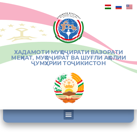
ХАДАМОТИ МУҲОҶИРАТИ ВАЗОРАТИ
МЕҲНАТ, МУҲОҶИРАТ ВА ШУҒЛИ АҲОЛИИ
ҶУМҲУРИИ ТОҶИКИСТОН