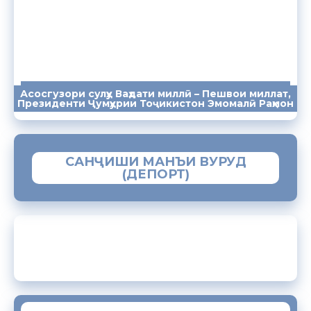
Асосгузори сулҳу Ваҳдати миллӣ – Пешвои миллат,
ПАЁМҲО
СУХАНРОНИҲО
СОМОНА
Президенти Ҷумҳурии Тоҷикистон Эмомалӣ Раҳмон
САНҶИШИ МАНЪИ ВУРУД
(ДЕПОРТ)
ЗАМИМАИ МОБИЛИИ “МУҲОҶИР”