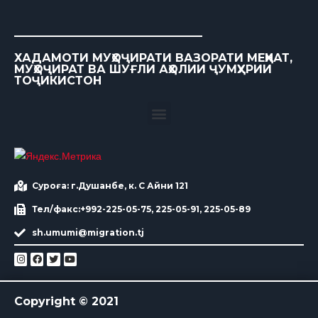
ХАДАМОТИ МУҲОҶИРАТИ ВАЗОРАТИ МЕҲНАТ,
МУҲОҶИРАТ ВА ШУҒЛИ АҲОЛИИ ҶУМҲУРИИ
ТОҶИКИСТОН
Суроға: г.Душанбе, к. С Айни 121
Тел/факс:+992-225-05-75, 225-05-91, 225-05-89
sh.umumi@migration.tj
Copyright © 2021