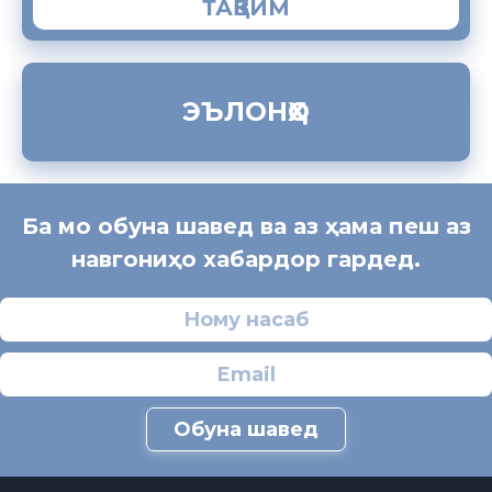
ТАҚВИМ
ЭЪЛОНҲО
Ба мо обуна шавед ва аз ҳама пеш аз
навгониҳо хабардор гардед.
Обуна шавед