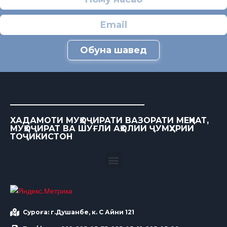
Обуна шавед
ХАДАМОТИ МУҲОҶИРАТИ ВАЗОРАТИ МЕҲНАТ,
МУҲОҶИРАТ ВА ШУҒЛИ АҲОЛИИ ҶУМҲУРИИ
ТОҶИКИСТОН
Суроға: г.Душанбе, к. С Айни 121