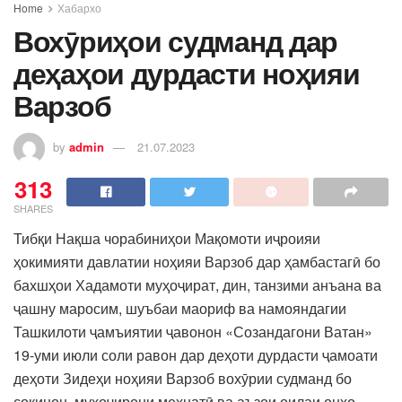
Home
Хабархо
Вохӯриҳои судманд дар
деҳаҳои дурдасти ноҳияи
Варзоб
by
admin
21.07.2023
313
SHARES
Тибқи Нақша чорабиниҳои Мақомоти иҷроияи
ҳокимияти давлатии ноҳияи Варзоб дар ҳамбастагӣ бо
бахшҳои Хадамоти муҳоҷират, дин, танзими анъана ва
ҷашну маросим, шуъбаи маориф ва намояндагии
Ташкилоти ҷамъиятии ҷавонон «Созандагони Ватан»
19-уми июли соли равон дар деҳоти дурдасти ҷамоати
деҳоти Зидеҳи ноҳияи Варзоб вохӯрии судманд бо
сокинон, муҳоҷирони меҳнатӣ ва аъзои оилаи онҳо