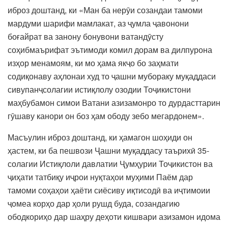
иброз доштанд, ки «Ман ба нерӯи созандаи тамоми
мардуми шарифи мамлакат, аз ҷумла ҷавонони
боғайрат ва занону бонувони ватандӯсту
соҳибмаърифат эътимоди комил дорам ва дилпурона
изҳор менамоям, ки мо ҳама якҷо бо заҳмати
содиқонаву аҳлонаи худ то ҷашни мубораку муқаддаси
сивупанҷсолагии истиқлолу озодии Тоҷикистони
маҳбубамон симои Ватани азизамонро то дурдасттарин
гӯшаву канори он боз ҳам ободу зебо мегардонем».
Масъулин иброз доштанд, ки ҳамагон шоҳиди он
ҳастем, ки ба пешвози Ҷашни муқаддасу таърихӣ 35-
солагии Истиқлоли давлатии Ҷумҳурии Тоҷикистон ва
ҷиҳати татбиқу иҷрои нуқтаҳои муҳими Паём дар
тамоми соҳаҳои ҳаёти сиёсиву иқтисодӣ ва иҷтимоии
ҷомеа корҳо дар ҳоли рушд буда, созандагию
ободкориҳо дар шаҳру деҳоти кишвари азизамон идома