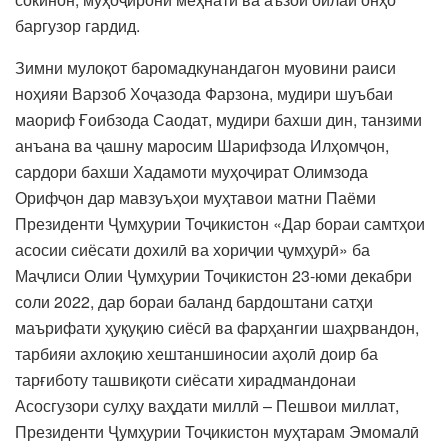
баргузор гардид.
Зимни мулоқот баромадкунандагон муовини раиси
ноҳияи Варзоб Хоҷазода Фарзона, мудири шуъбаи
маориф Ғоибзода Саодат, мудири бахши дин, танзими
анъана ва ҷашну маросим Шарифзода Илҳомҷон,
сардори бахши Хадамоти муҳоҷират Олимзода
Орифҷон дар мавзуъҳои муҳтавои матни Паёми
Президенти Ҷумҳурии Тоҷикистон «Дар бораи самтҳои
асосии сиёсати дохилӣ ва хориҷии ҷумҳурӣ» ба
Маҷлиси Олии Ҷумҳурии Тоҷикистон 23-юми декабри
соли 2022, дар бораи баланд бардоштани сатҳи
маърифати ҳуқуқию сиёсӣ ва фарҳангии шаҳрвандон,
тарбияи ахлоқию хештаншиносии аҳолӣ доир ба
тарғиботу ташвиқоти сиёсати хирадмандонаи
Асосгузори сулҳу ваҳдати миллӣ – Пешвои миллат,
Президенти Ҷумҳурии Тоҷикистон муҳтарам Эмомалӣ