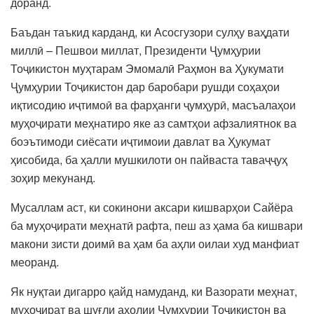
доранд.
Баъдан таъкид карданд, ки Асосгузори сулҳу ваҳдати
миллӣ – Пешвои миллат, Президенти Ҷумҳурии
Тоҷикистон муҳтарам Эмомалӣ Раҳмон ва Ҳукумати
Ҷумҳурии Тоҷикистон дар баробари рушди соҳаҳои
иқтисодию иҷтимоӣ ва фарҳанги ҷумҳурӣ, масъалаҳои
муҳоҷирати меҳнатиро яке аз самтҳои афзалиятнок ва
боэътимоди сиёсати иҷтимоии давлат ва Ҳукумат
ҳисобида, ба ҳалли мушкилоти он пайваста таваҷҷуҳ
зоҳир мекунанд.
Мусаллам аст, ки сокинони аксари кишварҳои Сайёра
ба муҳоҷирати меҳнатӣ рафта, пеш аз ҳама ба кишвари
макони зисти доимӣ ва ҳам ба аҳли оилаи худ манфиат
меоранд.
Як нуқтаи дигарро қайд намуданд, ки Вазорати меҳнат,
муҳоҷират ва шуғли аҳолии Ҷумҳурии Тоҷикистон ва