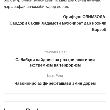
дар арафаи анҷомёбӣ қарор дорад.
Орифҷон ОЛИМЗОДА,
Сардори бахши Хадамоти муҳоҷират дар ноҳияи
Варзоб
Previous Post
Сабабҳои пайдоиш ва роҳҳои пешгирии
экстремизм ва терроризм
Next Post
Ҷавононро аз фирефташавӣ эмин дорем