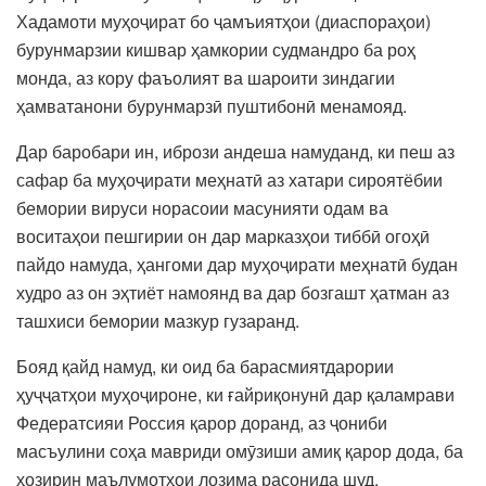
Хадамоти муҳоҷират бо ҷамъиятҳои (диаспораҳои)
бурунмарзии кишвар ҳамкории судмандро ба роҳ
монда, аз кору фаъолият ва шароити зиндагии
ҳамватанони бурунмарзӣ пуштибонӣ менамояд.
Дар баробари ин, ибрози андеша намуданд, ки пеш аз
сафар ба муҳоҷирати меҳнатӣ аз хатари сироятёбии
бемории вируси норасоии масунияти одам ва
воситаҳои пешгирии он дар марказҳои тиббӣ огоҳӣ
пайдо намуда, ҳангоми дар муҳоҷирати меҳнатӣ будан
худро аз он эҳтиёт намоянд ва дар бозгашт ҳатман аз
ташхиси бемории мазкур гузаранд.
Бояд қайд намуд, ки оид ба барасмиятдарории
ҳуҷҷатҳои муҳоҷироне, ки ғайриқонунӣ дар қаламрави
Федератсияи Россия қарор доранд, аз ҷониби
масъулини соҳа мавриди омӯзиши амиқ қарор дода, ба
ҳозирин маълумотҳои лозима расонида шуд.