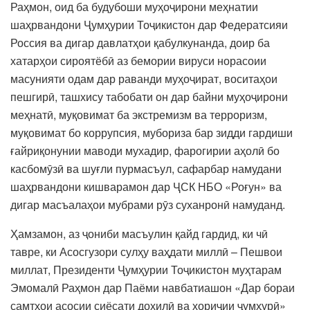
Раҳмон, оид ба будубоши муҳоҷирони меҳнатии
шаҳрвандони Ҷумҳурии Тоҷикистон дар Федератсияи
Россия ва дигар давлатҳои қабулкунанда, доир ба
хатарҳои сироятёбӣ аз бемории вируси норасоии
масунияти одам дар раванди муҳоҷират, воситаҳои
пешгирӣ, ташхису табобати он дар байни муҳоҷирони
меҳнатӣ, муқовимат ба экстремизм ва терроризм,
муқовимат бо коррупсия, мубориза бар зидди гардиши
ғайриқонунии маводи мухадир, фарогирии аҳолӣ бо
касбомӯзӣ ва шуғли пурмасъул, сафарбар намудани
шаҳрвандони кишварамон дар ҶСК НБО «Роғун» ва
дигар масъалаҳои мубрами рӯз суханронӣ намуданд.
Ҳамзамон, аз ҷониби масъулин қайд гардид, ки чӣ
тавре, ки Асосгузори сулҳу ваҳдати миллӣ – Пешвои
миллат, Президенти Ҷумҳурии Тоҷикистон муҳтарам
Эмомалӣ Раҳмон дар Паёми навбатиашон «Дар бораи
самтҳои асосии сиёсати дохилӣ ва хориҷии ҷумҳурӣ»