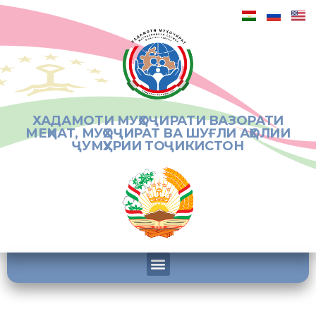
ХАДАМОТИ МУҲОҶИРАТИ ВАЗОРАТИ
МЕҲНАТ, МУҲОҶИРАТ ВА ШУҒЛИ АҲОЛИИ
ҶУМҲУРИИ ТОҶИКИСТОН