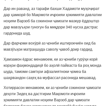
Дар ин раванд, аз тарафи бахши Хадамоти муҳоҷират
дар ҳамкорӣ бо Мақомоти иҷроияи ҳокимияти давлатии
ноҳияи Варзоб ба сокинони ҷамоати мазкур ёддоштҳо
дар мавзуъҳои гуногун ба миқдори 340 нусха дастрас
гардонида шуд.
Дар фарҷоми вохӯрӣ аз ҷониби иштирокчиён оид ба
мавзӯъҳои матраҳшуда саволу ҷавоб доир гардид.
Ҳамзамон ёдрас менамоем, ки аз ҷониби гурӯҳи корӣ
корҳои фаҳмондадиҳӣ бо аҳолӣ пайваста ба роҳ монда
шуда, тамоми самтҳои афзалиятноки ҷомеа ба
шаҳрвандон саҳеҳ ва муфассал расонида мешавад.
Хотиррасон менамоем, ки аз ҷониби сокинони ҷамоати
деҳоти Зидеҳ ва дастгирии Мақомоти иҷроияи
ҳокимияти давлатии ноҳияи Варзоб дар ҷамоати
болозикр бинои замонавии то мактабӣ бунёд намуда,