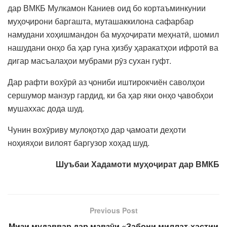
дар ВМКБ Мулкамон Каниев оид бо кортаъминкунии
муҳоҷирони баргашта, муташаккилона сафарбар
намудани хоҳишмандон ба муҳоҷирати меҳнатӣ, шомил
нашудани онҳо ба ҳар гуна ҳизбу ҳаракатҳои ифротӣ ва
дигар масъалаҳои мубрами рӯз сухан гуфт.
Дар рафти вохӯрӣ аз ҷониби иштирокчиён саволҳои
сершумор манзур гардид, ки ба ҳар яки онҳо ҷавобҳои
мушаххас дода шуд.
Чунин вохӯриву мулоқотҳо дар ҷамоати деҳоти
ноҳияҳои вилоят баргузор хоҳад шуд.
Шуъбаи Хадамоти муҳоҷират дар ВМКБ
Previous Post
Мизи мудаввар дар мавзӯи «Забони миллат-ҳастии