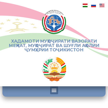
ХАДАМОТИ МУҲОҶИРАТИ ВАЗОРАТИ
МЕҲНАТ, МУҲОҶИРАТ ВА ШУҒЛИ АҲОЛИИ
ҶУМҲУРИИ ТОҶИКИСТОН