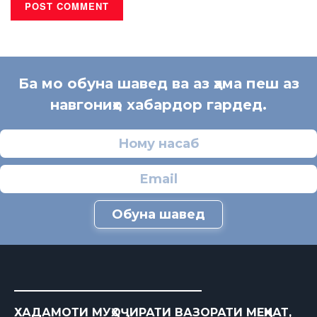
Ба мо обуна шавед ва аз ҳама пеш аз
навгониҳо хабардор гардед.
Обуна шавед
ХАДАМОТИ МУҲОҶИРАТИ ВАЗОРАТИ МЕҲНАТ,