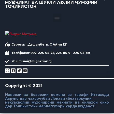
МУҲОҶИРАТ ВА ШУҒЛИ АҲОЛИИ ҶУМҲУРИИ
ТОҶИКИСТОН
Суроға: г.Душанбе, к. С Айни 121
Тел/факс:+992-225-05-75, 225-05-91, 225-05-89
sh.umumi@migration.tj
Copyright © 2021
Навсози ва бозсозии сомона аз тарафи Иттиходи
Аврупо дар чахорчубаи Лоихаи «Бехтаркунии
некуахволии мухочирони мехнати ва оилахои онхо
дар Точикистон» маблаггузори карда шудааст.