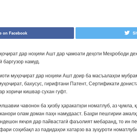
e on Facebook
Sh
уҳоҷират дар ноҳияи Ашт дар ҷамоати деҳоти Меҳрободи де
 баргузор намуд.
оти муҳоҷират дар ноҳияи Ашт доир ба масъалаҳои мубрам
уҳоҷират, бахусус, гирифтани Патент, Сертификати дониста
р хориҷи кишвар сухан гуфт.
шавии чавонон ба ҳизбу ҳаракатҳои номатлуб, аз ҷумла, қа
канори олам доман паҳн намудааст. Баҳри пешгирии амалҳ
андешон якҷоя дар пайвастагӣ фаъолият мебаранд, то ин 
ари соҳибақл аз падидаҳои хатарзо ва зуҳуроти номатлуб