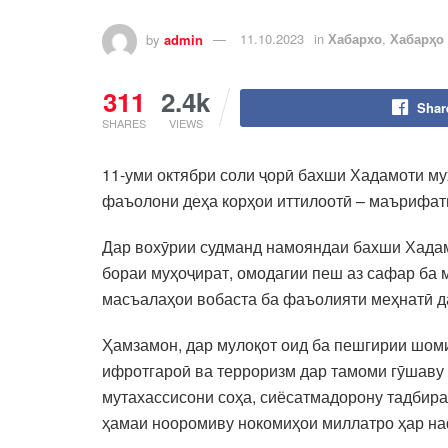
by
admin
11.10.2023
in
Хабархо
,
Хабарҳо
311
2.4k
Shar
SHARES
VIEWS
11-уми октябри соли ҷорӣ бахши Хадамоти м
фаъолони деҳа корҳои иттилоотӣ – маърифатӣ
Дар вохӯрии судманд намояндаи бахши Хадам
бораи муҳоҷират, омодагии пеш аз сафар ба м
масъалаҳои вобаста ба фаъолияти меҳнатӣ да
Ҳамзамон, дар мулоқот оид ба пешгирии шомил
ифротгароӣ ва терроризм дар тамоми гӯшаву 
мутахассисони соҳа, сиёсатмадорону тадбир
ҳамаи нооромиву нокомиҳои миллатро ҳар наф