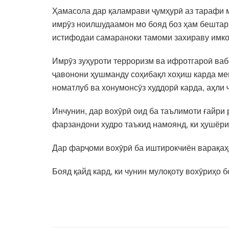
Ҳамасола дар қаламрави ҷумҳурӣ аз тарафи м
имрӯз ноилшудаамон мо бояд боз ҳам бештар 
истифодаи самараноки тамоми захираву имко
Имрӯз зуҳуроти терроризм ва ифротгароӣ вабо
ҷавонони ҳушманду соҳибақл хоҳиш карда ме
номатлуб ва хонумонсӯз худдорӣ карда, аҳли 
Инчунин, дар вохӯрӣ оид ба таълимоти ғайри 
фарзандони худро таъкид намоянд, ки ҳушёри
Дар фарҷоми вохӯрӣ ба иштирокчиён варақаҳо
Бояд қайд кард, ки чунин мулоқоту вохӯриҳо 