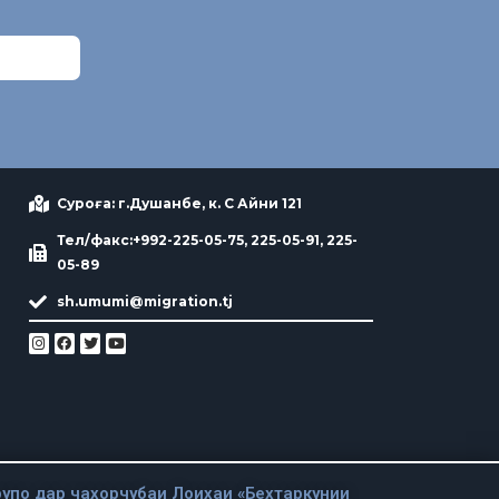
Суроға: г.Душанбе, к. С Айни 121
Тел/факс:+992-225-05-75, 225-05-91, 225-
05-89
sh.umumi@migration.tj
упо дар чахорчубаи Лоихаи «Бехтаркунии