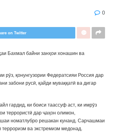
0
are on Twitter
ҳаи Бахмал байни занҳои хонашин ва
и рӯз, қонунгузории Федератсияи Россия дар
ни забони русӣ, қайди муваққатӣ ва дигар
йл гардид, ки боиси таассуф аст, ки имрӯз
ои террористӣ дар ҷаҳон олимон,
пешаи номатлубро решакан кунанд. Сарчашмаи
и терроризм ва экстремизм медонад.