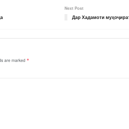
Next Post
ҳа
Дар Хадамоти муҳоҷират
lds are marked
*