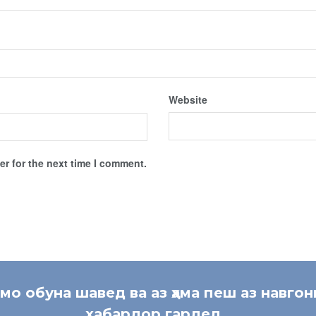
Website
r for the next time I comment.
 мо обуна шавед ва аз ҳама пеш аз навгон
хабардор гардед.