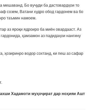
а мешаванд. Бо вуҷуди ба дастовардҳои то
аф созем, Ватани худро обод гардонем ва бо
нро таъмин намоем.
тар аз яроқи ядроиро ба миён овардааст. Аз
гардонида, ҳамзамон аз падидаҳои нангину
а, ҳозиринро водор сохтанд, ки пеш аз сафар
т.
ахши Хадамоти муҳоҷират дар ноҳияи Ашт