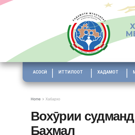
М
АСОСӢ
ИТТИЛООТ
ХАДАМОТ
Home
Хабархо
Вохӯрии судманд
Бахмал