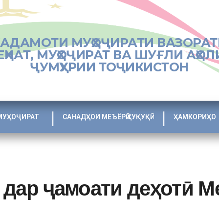
ХАДАМОТИ МУҲОҶИРАТИ ВАЗОРАТ
ЕҲНАТ, МУҲОҶИРАТ ВА ШУҒЛИ АҲОЛ
ҶУМҲУРИИ ТОҶИКИСТОН
МУҲОҶИРАТ
САНАДҲОИ МЕЪЁРӢ ҲУҚУҚӢ
ҲАМКОРИҲО
 дар ҷамоати деҳотӣ М