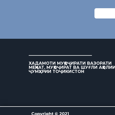
ХАДАМОТИ МУҲОҶИРАТИ ВАЗОРАТИ
МЕҲНАТ, МУҲОҶИРАТ ВА ШУҒЛИ АҲОЛИ
ҶУМҲУРИИ ТОҶИКИСТОН
Copyright © 2021