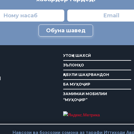
Обуна шавед
УТОҚИ ШАХСӢ
ЭЪЛОНҲО
ҚАБУЛИ ШАҲРВАНДОН
И
БА МУҲОҶИР
ЗАМИМАИ МОБИЛИИ
“МУҲОҶИР”
Навсози ва бозсозии сомона аз тарафи Иттиходи Авр