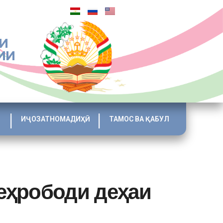
И
ИИ
ИҶОЗАТНОМАДИҲӢ
ТАМОС ВА ҚАБУЛ
еҳрободи деҳаи