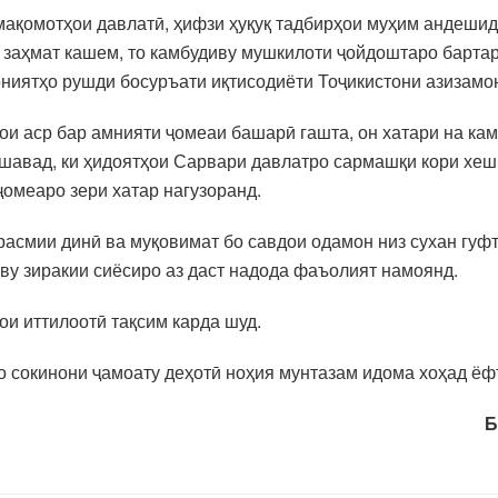
ақомотҳои давлатӣ, ҳифзи ҳуқуқ тадбирҳои муҳим андешид
заҳмат кашем, то камбудиву мушкилоти ҷойдоштаро бартар
ниятҳо рушди босуръати иқтисодиёти Тоҷикистони азизамо
и аср бар амнияти ҷомеаи башарӣ гашта, он хатари на кам
шавад, ки ҳидоятҳои Сарвари давлатро сармашқи кори хеш 
ҷомеаро зери хатар нагузоранд.
расмии динӣ ва муқовимат бо савдои одамон низ сухан гуфт
ву зиракии сиёсиро аз даст надода фаъолият намоянд.
и иттилоотӣ тақсим карда шуд.
бо сокинони ҷамоату деҳотӣ ноҳия мунтазам идома хоҳад ёф
Б