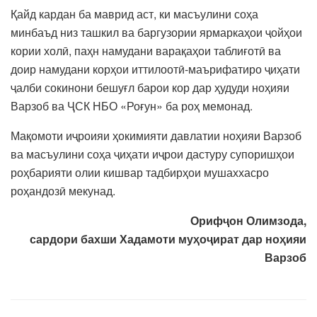
Қайд кардан ба маврид аст, ки масъулини соҳа
минбаъд низ ташкил ва баргузории ярмаркаҳои ҷойҳои
кории холӣ, паҳн намудани варақаҳои таблиғотӣ ва
доир намудани корҳои иттилоотӣ-маърифатиро ҷиҳати
ҷалби сокинони бешуғл барои кор дар ҳудуди ноҳияи
Варзоб ва ҶСК НБО «Роғун» ба роҳ мемонад.
Мақомоти иҷроияи ҳокимияти давлатии ноҳияи Варзоб
ва масъулини соҳа ҷиҳати иҷрои дастуру супоришҳои
роҳбарияти олии кишвар тадбирҳои мушаххасро
роҳандозӣ мекунад.
Орифҷон Олимзода,
сардори бахши Хадамоти муҳоҷират дар ноҳияи
Варзоб