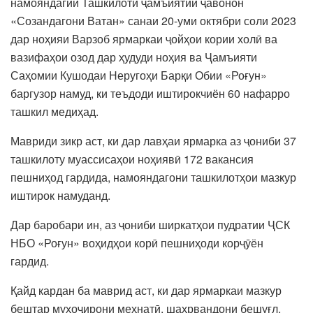
намояндагии Ташкилоти ҷамъиятии ҷавонон
«Созандагони Ватан» санаи 20-уми октябри соли 2023
дар ноҳияи Варзоб ярмаркаи ҷойҳои кории холӣ ва
вазифаҳои озод дар ҳудуди ноҳия ва Ҷамъияти
Саҳомии Кушодаи Неругоҳи Барқи Обии «Роғун»
баргузор намуд, ки теъдоди иштирокчиён 60 нафарро
ташкил медиҳад.
Мавриди зикр аст, ки дар лавҳаи ярмарка аз ҷониби 37
ташкилоту муассисаҳои ноҳиявӣ 172 вакансия
пешниҳод гардида, намояндагони ташкилотҳои мазкур
иштирок намуданд.
Дар баробари ин, аз ҷониби ширкатҳои пудратии ҶСК
НБО «Роғун» воҳидҳои корӣ пешниҳоди корҷӯён
гардид.
Қайд кардан ба маврид аст, ки дар ярмаркаи мазкур
бештар муҳоҷирони меҳнатӣ, шаҳрвандони бешуғл,