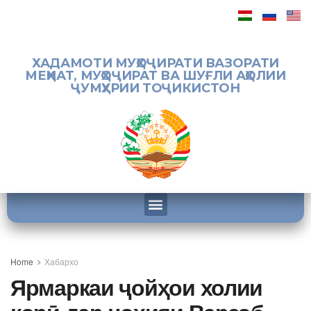
ХАДАМОТИ МУҲОҶИРАТИ ВАЗОРАТИ
МЕҲНАТ, МУҲОҶИРАТ ВА ШУҒЛИ АҲОЛИИ
ҶУМҲУРИИ ТОҶИКИСТОН
Home
Хабархо
Ярмаркаи ҷойҳои холии