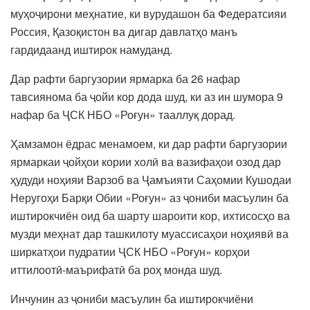
муҳоҷирони меҳнатие, ки вурудашон ба Федератсияи
Россия, Қазоқистон ва дигар давлатҳо манъ
гардидаанд иштирок намуданд.
Дар рафти баргузории ярмарка ба 26 нафар
тавсиянома ба ҷойи кор дода шуд, ки аз ин шумора 9
нафар ба ҶСК НБО «Роғун» тааллуқ дорад.
Ҳамзамон ёдрас менамоем, ки дар рафти баргузории
ярмаркаи ҷойҳои кории холӣ ва вазифаҳои озод дар
ҳудуди ноҳияи Варзоб ва Ҷамъияти Саҳомии Кушодаи
Неругоҳи Барқи Обии «Роғун» аз ҷониби масъулин ба
иштирокчиён оид ба шарту шароити кор, ихтисосҳо ва
музди меҳнат дар ташкилоту муассисаҳои ноҳиявӣ ва
ширкатҳои пудратии ҶСК НБО «Роғун» корҳои
иттилоотӣ-маърифатӣ ба роҳ монда шуд.
Инчунин аз ҷониби масъулин ба иштирокчиёни