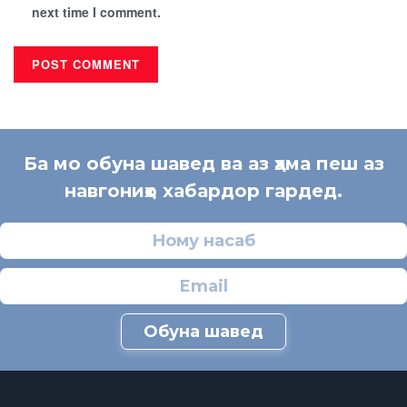
next time I comment.
Ба мо обуна шавед ва аз ҳама пеш аз
навгониҳо хабардор гардед.
Обуна шавед