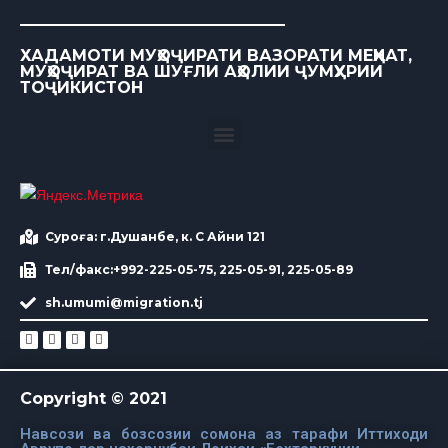
ХАДАМОТИ МУҲОҶИРАТИ ВАЗОРАТИ МЕҲНАТ,
МУҲОҶИРАТ ВА ШУҒЛИ АҲОЛИИ ҶУМҲУРИИ
ТОҶИКИСТОН
Суроға: г.Душанбе, к. С Айни 121
Тел/факс:+992-225-05-75, 225-05-91, 225-05-89
sh.umumi@migration.tj
Copyright © 2021
Навсози ва бозсозии сомона аз тарафи Иттиходи