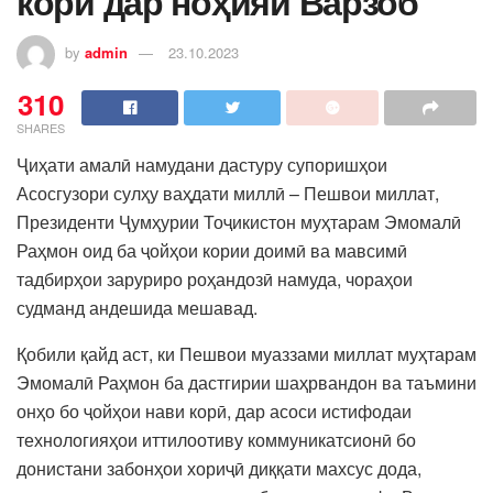
корӣ дар ноҳияи Варзоб
by
admin
23.10.2023
310
SHARES
Ҷиҳати амалӣ намудани дастуру супоришҳои
Асосгузори сулҳу ваҳдати миллӣ – Пешвои миллат,
Президенти Ҷумҳурии Тоҷикистон муҳтарам Эмомалӣ
Раҳмон оид ба ҷойҳои кории доимӣ ва мавсимӣ
тадбирҳои заруриро роҳандозӣ намуда, чораҳои
судманд андешида мешавад.
Қобили қайд аст, ки Пешвои муаззами миллат муҳтарам
Эмомалӣ Раҳмон ба дастгирии шаҳрвандон ва таъмини
онҳо бо ҷойҳои нави корӣ, дар асоси истифодаи
технологияҳои иттилоотиву коммуникатсионӣ бо
донистани забонҳои хориҷӣ диққати махсус дода,