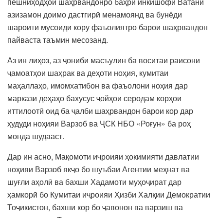
пешниҳодҳои шаҳрвандонро баҳри инкишофи Ватани
азизамон доимо дастгирӣ менамоянд ва бунёди
шароити мусоиди кору фаъолиятро барои шаҳрвандон
пайваста таъмин месозанд.
Аз ин лиҳоз, аз ҷониби масъулин ба воситаи раисони
ҷамоатҳои шаҳрак ва деҳоти ноҳия, кумитаи
маҳаллаҳо, имомхатибон ва фаъолони ноҳия дар
маркази деҳаҳо бахусус ҷойҳои серодам корҳои
иттилоотӣ оид ба ҷалби шаҳрвандон барои кор дар
ҳудуди ноҳияи Варзоб ва ҶСК НБО «Роғун» ба роҳ
монда шудааст.
Дар ин асно, Мақомоти иҷроияи ҳокимияти давлатии
ноҳияи Варзоб якҷо бо шуъбаи Агентии меҳнат ва
шуғли аҳолӣ ва бахши Хадамоти муҳоҷират дар
ҳамкорӣ бо Кумитаи иҷроияи Ҳизби Халқии Демократии
Тоҷикистон, бахши кор бо ҷавонон ва варзиш ва