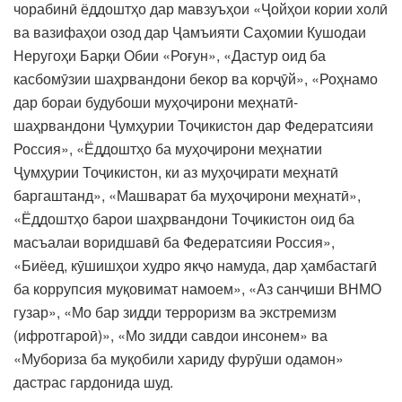
чорабинӣ ёддоштҳо дар мавзуъҳои «Ҷойҳои кории холӣ
ва вазифаҳои озод дар Ҷамъияти Саҳомии Кушодаи
Неругоҳи Барқи Обии «Роғун», «Дастур оид ба
касбомӯзии шаҳрвандони бекор ва корҷӯй», «Роҳнамо
дар бораи будубоши муҳоҷирони меҳнатӣ-
шаҳрвандони Ҷумҳурии Тоҷикистон дар Федератсияи
Россия», «Ёддоштҳо ба муҳоҷирони меҳнатии
Ҷумҳурии Тоҷикистон, ки аз муҳоҷирати меҳнатӣ
баргаштанд», «Машварат ба муҳоҷирони меҳнатӣ»,
«Ёддоштҳо барои шаҳрвандони Тоҷикистон оид ба
масъалаи воридшавӣ ба Федератсияи Россия»,
«Биёед, кӯшишҳои худро якҷо намуда, дар ҳамбастагӣ
ба коррупсия муқовимат намоем», «Аз санҷиши ВНМО
гузар», «Мо бар зидди терроризм ва экстремизм
(ифротгароӣ)», «Мо зидди савдои инсонем» ва
«Мубориза ба муқобили хариду фурӯши одамон»
дастрас гардонида шуд.