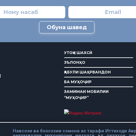
Обуна шавед
УТОҚИ ШАХСӢ
ЭЪЛОНҲО
ҚАБУЛИ ШАҲРВАНДОН
И
БА МУҲОҶИР
ЗАМИМАИ МОБИЛИИ
“МУҲОҶИР”
Навсози ва бозсозии сомона аз тарафи Иттиходи Авр
некуахволии мухочирони мехнати ва оилахои он