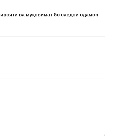
ироятӣ ва муқовимат бо савдои одамон