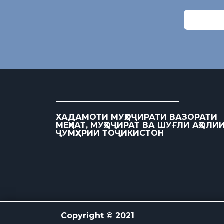
ХАДАМОТИ МУҲОҶИРАТИ ВАЗОРАТИ
МЕҲНАТ, МУҲОҶИРАТ ВА ШУҒЛИ АҲОЛИ
ҶУМҲУРИИ ТОҶИКИСТОН
Copyright © 2021