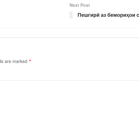
Next Post
Пешгирӣ аз бемориҳои с
lds are marked
*