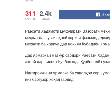
311
2.4k
Shar
SHARES
VIEWS
Раёсати Хадамоти муҳоҷирати Вазорати меҳна
меҳнат ва шуғли аҳолӣ корҳои фаҳмондадиҳи
меҳнатӣ ба хориҷа дар ноҳияи Қубодиён ярма
Дар ярмаркаи мазкур сардори Раёсати Хадамо
аҳолӣ дар вилоят Қурбонзода Қурбоналӣ суха
Иштирокчиёни ярмарка ба саволҳои сершумор
низ баргузор хоҳад гардид.