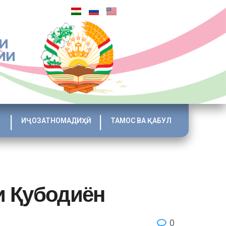
И
ИИ
ИҶОЗАТНОМАДИҲӢ
ТАМОС ВА ҚАБУЛ
и Қубодиён
0