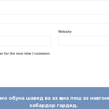
Website
r for the next time I comment.
 мо обуна шавед ва аз ҳама пеш аз навгон
хабардор гардед.