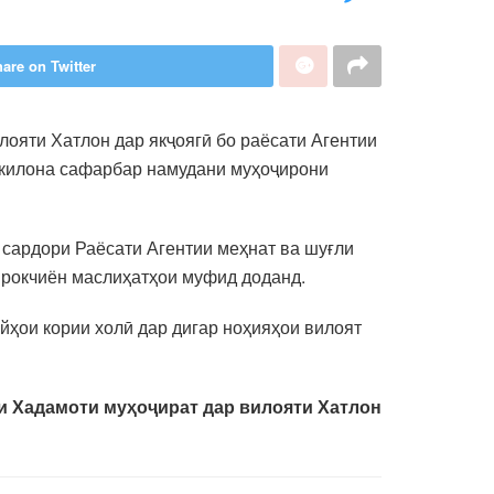
are on Twitter
лояти Хатлон дар якҷоягӣ бо раёсати Агентии
ккилона сафарбар намудани муҳоҷирони
 сардори Раёсати Агентии меҳнат ва шуғли
ирокчиён маслиҳатҳои муфид доданд.
ҳои кории холӣ дар дигар ноҳияҳои вилоят
и Хадамоти муҳоҷират дар вилояти Хатлон