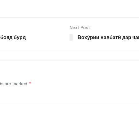
Next Post
 бояд бурд
Вохӯрии навбатӣ дар ҷа
lds are marked
*