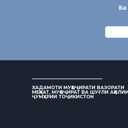
Ба
ХАДАМОТИ МУҲОҶИРАТИ ВАЗОРАТИ
МЕҲНАТ, МУҲОҶИРАТ ВА ШУҒЛИ АҲОЛИ
ҶУМҲУРИИ ТОҶИКИСТОН