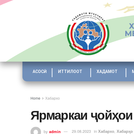
М
АСОСӢ
ИТТИЛООТ
ХАДАМОТ
Home
Хабархо
Ярмаркаи ҷойҳои
by
admin
29.08.2023
in
Хабархо
,
Хабарҳо