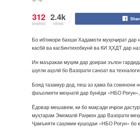
312
2.4k
Shar
SHARES
VIEWS
Бо ибтикори бахши Хадамоти муҳоҷират дар 
касбӣ ва касбинтихобкунӣ ва КИ ҲХДТ дар на
Ин маъракаи муҳим дар доираи эълон гардида
шуғли аҳолӣ бо Вазорати саноат ва техналоги
Бояд тазаккур дод, пеш аз ҳама ба сокинони 
фаъолияти меҳнатӣ дар бунёди «НБО Роғун», 
Ёдовар мешавем, ки бо мақсади иҷрои дастур
муҳтарам Эмомалӣ Раҳмон дар Вазорати меҳн
Ҷамъияти саҳомии кушодаи «НБО Роғун» бо ка