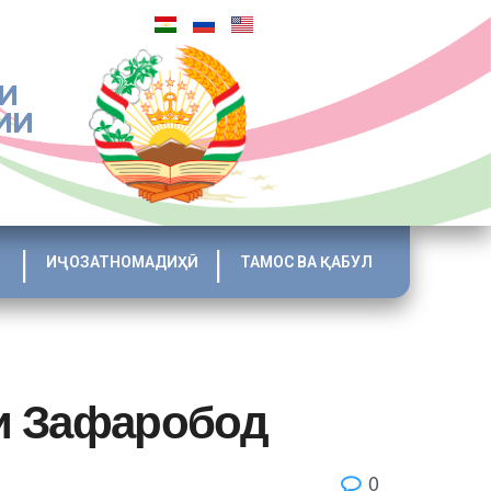
И
ИИ
ИҶОЗАТНОМАДИҲӢ
ТАМОС ВА ҚАБУЛ
яи Зафаробод
0