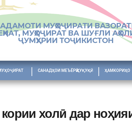
ХАДАМОТИ МУҲОҶИРАТИ ВАЗОРАТ
ЕҲНАТ, МУҲОҶИРАТ ВА ШУҒЛИ АҲОЛ
ҶУМҲУРИИ ТОҶИКИСТОН
МУҲОҶИРАТ
САНАДҲОИ МЕЪЁРӢ ҲУҚУҚӢ
ҲАМКОРИҲО
 кории холӣ дар ноҳи