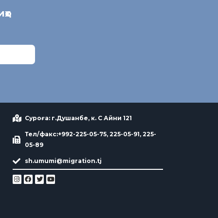
иҳо
Суроға: г.Душанбе, к. С Айни 121
Тел/факс:+992-225-05-75, 225-05-91, 225-
05-89
sh.umumi@migration.tj