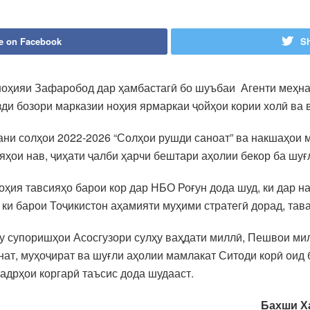
e on Facebook
Sh
ноҳияи Зафаробод дар ҳамбастагӣ бо шуъбаи Агенти меҳна
зди бозори марказии ноҳия ярмаркаи ҷойҳои кории холӣ в
ни солҳои 2022-2026 “Солҳои рушди саноат” ва накшаҳои 
яҳои нав, ҷиҳати ҷалби ҳарчи бештари аҳолии бекор ба шуғ
ноҳия тавсияҳо барои кор дар НБО Роғун дода шуд, ки дар 
ки барои Тоҷикистон аҳамияти муҳими стратегӣ дорад, тава
у супоришҳои Асосгузори сулҳу ваҳдати миллӣ, Пешвои ми
ат, муҳоҷират ва шуғли аҳолии мамлакат Ситоди корӣ оид
дрҳои коргарӣ таъсис дода шудааст.
Бахши Х