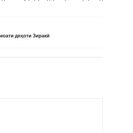
моати деҳоти Зиракӣ