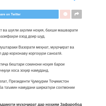
are on Twitter
т ва шуғли аҳолии ноҳия, бахши машварати
а вазифаҳои озод доир шуд.
муштараки Вазорати меҳнат, муҳоҷират ва
л дар корхонаву коргоҳҳои саноатӣ.
натиҷа бештари сокинони ноҳия барои
ҷҷуҳи хоса зоҳир намуданд.
ллат, Президенти Ҷумҳурии Тоҷикистон
 ба таъмин намудани ширкатҳои сохтмонии
адамоти муҳоҷират дар ноҳияи Зафаробод