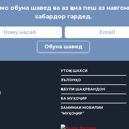
 мо обуна шавед ва аз ҳама пеш аз навгон
хабардор гардед.
Обуна шавед
УТОҚИ ШАХСӢ
ЭЪЛОНҲО
ҚАБУЛИ ШАҲРВАНДОН
И
БА МУҲОҶИР
ЗАМИМАИ МОБИЛИИ
“МУҲОҶИР”