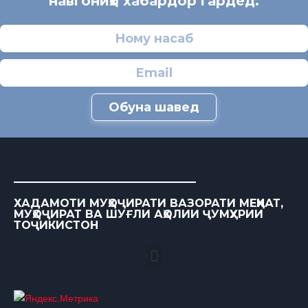
навгониҳо хабардор гардед.
Обуна шавед
ХАДАМОТИ МУҲОҶИРАТИ ВАЗОРАТИ МЕҲНАТ,
МУҲОҶИРАТ ВА ШУҒЛИ АҲОЛИИ ҶУМҲУРИИ
ТОҶИКИСТОН