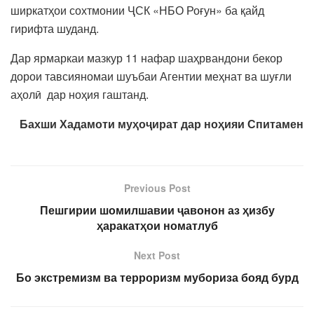
ширкатҳои сохтмонии ҶСК «НБО Роғун» ба қайд
гирифта шуданд.
Дар ярмаркаи мазкур 11 нафар шаҳрвандони бекор
дорои тавсияномаи шуъбаи Агентии меҳнат ва шуғли
аҳолӣ дар ноҳия гаштанд.
Бахши Хадамоти муҳоҷират дар ноҳияи Спитамен
Previous Post
Пешгирии шомилшавии ҷавонон аз ҳизбу
ҳаракатҳои номатлуб
Next Post
Бо экстремизм ва терроризм мубориза бояд бурд