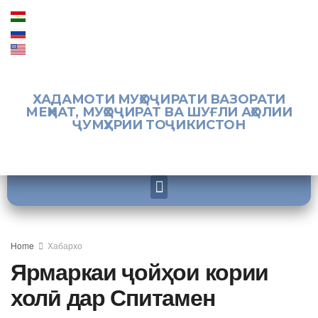
ХАДАМОТИ МУҲОҶИРАТИ ВАЗОРАТИ
МЕҲНАТ, МУҲОҶИРАТ ВА ШУҒЛИ АҲОЛИИ
ҶУМҲУРИИ ТОҶИКИСТОН
Home
Хабархо
Ярмаркаи ҷойҳои кории
холӣ дар Спитамен