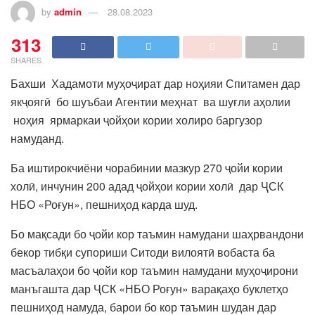
by
admin
28.08.2023
313
SHARES
Бахши Хадамоти муҳоҷират дар ноҳияи Спитамен дар
якҷоягӣ бо шуъбаи Агентии меҳнат ва шуғли аҳолии
ноҳия ярмаркаи ҷойҳои кории холиро баргузор
намуданд.
Ба иштирокчиёни чорабинии мазкур 270 ҷойи кории
холӣ, инчунин 200 адад ҷойҳои кории холӣ дар ҶСК
НБО «Роғун», пешниҳод карда шуд.
Бо мақсади бо ҷойи кор таъмин намудани шаҳрвандони
бекор тибқи супориши Ситоди вилоятӣ вобаста ба
масъалаҳои бо ҷойи кор таъмин намудани муҳоҷирони
манъгашта дар ҶСК «НБО Роғун» варақаҳо буклетҳо
пешниҳод намуда, барои бо кор таъмин шудан дар