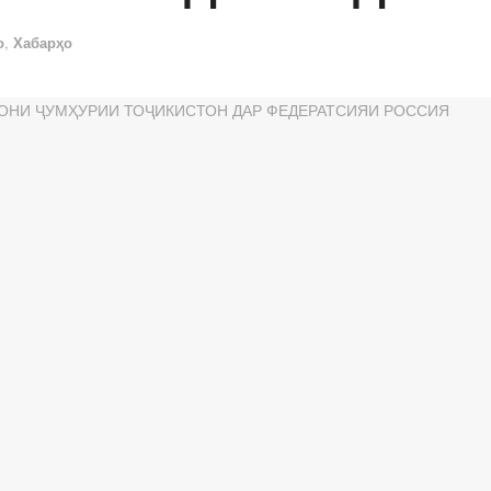
о
,
Хабарҳо