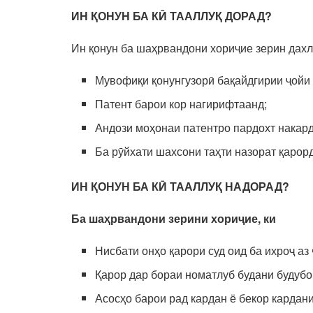
ИН ҚОНУН БА КӢ ТААЛЛУҚ ДОРАД?
Ин қонун ба шаҳрвандони хориҷие зерин дахл
Мувофиқи қонунгузорӣ бақайдгирии ҷойи 
Патент барои кор нагирифтаанд;
Андози моҳонаи патентро пардохт накар
Ба рӯйхати шахсони таҳти назорат қаро
ИН ҚОНУН БА КӢ ТААЛЛУҚ НАДОРАД?
Б
а шаҳрвандони
зерини
хориҷ
ие, ки
Нисбати онҳо қарори суд оид ба ихроҷ аз
Қарор дар бораи номатлуб будани будубо
Асосҳо барои рад кардан ё бекор кардани