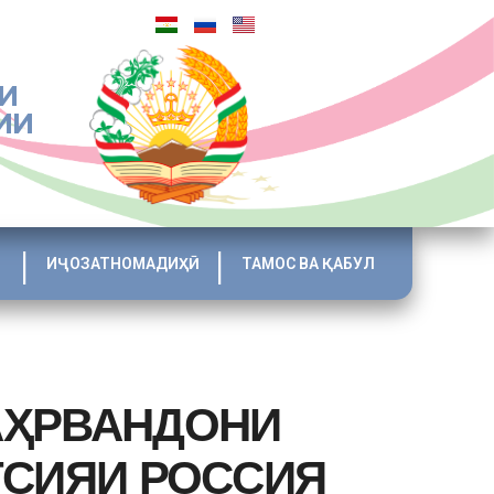
И
ИИ
ИҶОЗАТНОМАДИҲӢ
ТАМОС ВА ҚАБУЛ
АҲРВАНДОНИ
ТСИЯИ РОССИЯ