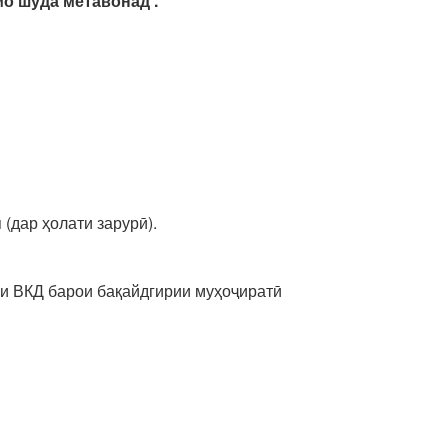
мо шуда метавонад .
(дар ҳолати зарурӣ).
ии ВКД барои бақайдгирии муҳоҷиратӣ