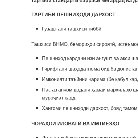
тартиби стандартӣ баррасӣ мегардад ва д
ТАРТИБИ ПЕШНИҲОДИ ДАРХОСТ
Гузаштани ташхиси тиббӣ:
Ташхиси ВНМО, бемориҳои сироятӣ, истеъмо
Пешниҳод кардани изи ангушт ва акси ша
Гирифтани шаҳодатнома оид ба донистани
Имконияти таъйини ҷарима (бе қабул кар
Пас аз анҷом додани ҳамаи марҳилаҳо ш
муроҷиат кард.
Ҳангоми пешниҳоди дархост, бояд тамоми
ЧОРАҲОИ ИЛОВАГӢ ВА ИМТИЁЗҲО
Додани дубликатҳои кортҳои муҳоҷиратӣ 