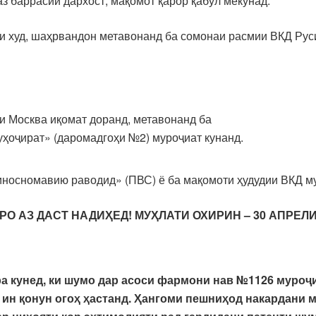
з баррасии дархост, мақомот қарор қабул мекунад.
и худ, шаҳрвандон метавонанд ба сомонаи расмии ВКД Рус
и Москва иқомат доранд, метавонанд ба
уҳоҷират» (даромадгоҳи №2) муроҷиат кунанд.
носномавию раводид» (ПВС) ё ба мақомоти ҳудудии ВКД му
О АЗ ДАСТ НАДИҲЕД! МУҲЛАТИ ОХИРИН – 30 АПРЕЛИ 
а кунед, ки шумо дар асоси фармони нав №1126 муроҷи
 ин қонун огоҳ ҳастанд. Ҳангоми пешниҳод накардани 