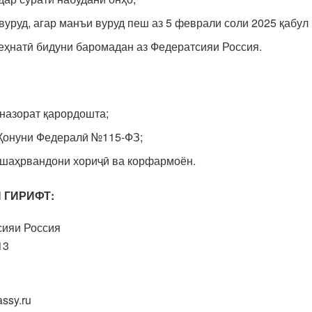
вуруд, агар манъи вуруд пеш аз 5 феврали соли 2025 қабул
ҳнатӣ бидуни баромадан аз Федератсияи Россия.
 назорат қарордошта;
а Қонуни Федералӣ №115-ФЗ;
 шаҳрвандони хориҷӣ ва корфармоён.
 ГИРИФТ
:
сияи Россия
13
ssy.ru