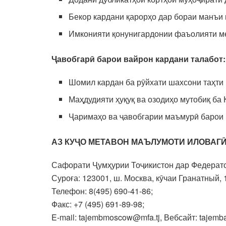
Бекор кардани қарорҳо дар бораи манъи 
Имконияти қонунигардонии фаъолияти ме
Ҷавобгарӣ
барои вайрон кардани талабот
:
Шомил кардан ба рӯйхати шахсони таҳти
Маҳдудияти ҳуқуқ ва озодиҳо мутобиқ б
Ҷаримаҳо ва ҷавобгарии маъмурӣ барои
АЗ
КУҶО МЕТАВОН
МАЪЛУМОТИ ИЛОВАГӢ
Сафорати Ҷумҳурии Тоҷикистон дар Федерат
Суроға: 123001, ш. Москва, кӯчаи Гранатный, 
Телефон: 8(495) 690-41-86;
Факс: +7 (495) 691-89-98;
E-mail: tajembmoscow@mfa.tj, Вебсайт: tajemba