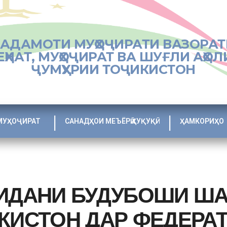
ХАДАМОТИ МУҲОҶИРАТИ ВАЗОРАТ
ЕҲНАТ, МУҲОҶИРАТ ВА ШУҒЛИ АҲОЛ
ҶУМҲУРИИ ТОҶИКИСТОН
МУҲОҶИРАТ
САНАДҲОИ МЕЪЁРӢ ҲУҚУҚӢ
ҲАМКОРИҲО
НИДАНИ БУДУБОШИ Ш
КИСТОН ДАР ФЕДЕРА