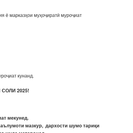
ия ё марказҳои муҳоҷиратӣ муроҷиат
роҷиат кунанд.
СОЛИ 2025!
ат мекунед.
маълумоти мазкур, дархости шумо тариқи