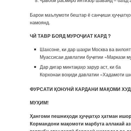
Ҷавоби расмиро интизор шаванд – баъд а
Барои маълумоти бештар ё санҷиши ҳуҷҷатҳо
намоянд.
ЧӢ ТАВР БОЯД
МУРОҶИАТ КАРД
?
Шахсоне, ки дар шаҳри Москва ва вилоят
Муассисаи давлатии буҷетии «Маркази м
Дар дигар минтақаҳо зарур аст, ки ба
Корхонаи воҳиди давлатии «Хадамоти ши
ФУРСАТИ ҚОНУНӢ КАРДАНИ МАҚОМИ ХУДР
МУҲИМ!
Ҳангоми пешниҳоди ҳуҷҷатҳо ҳатман ишор
Кормандони мақомоти марбута аллакай аз