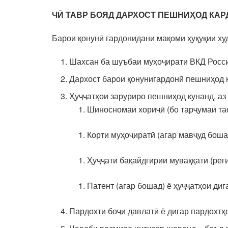
ЧӢ ТАВР БОЯД ДАРХОСТ ПЕШНИҲОД КАР
Барои қонунӣ гардонидани мақоми ҳуқуқии ху
Шахсан ба шуъбаи муҳоҷирати ВКД Россия
Дархост барои қонунигардонӣ пешниҳод н
Ҳуҷҷатҳои заруриро пешниҳод кунанд, аз
Шиносномаи хориҷӣ (бо тарҷумаи тас
Корти муҳоҷиратӣ (агар мавҷуд боша
Ҳуҷҷати бақайдгирии муваққатӣ (реги
Патент (агар бошад) ё ҳуҷҷатҳои ди
Пардохти боҷи давлатӣ ё дигар пардохтҳо