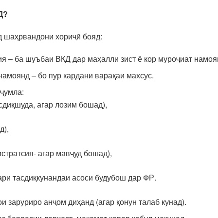
Д?
д шаҳрвандони хориҷӣ бояд:
 – ба шуъбаи ВКД дар маҳалли зист ё кор муроҷиат намоян
амоянд – бо пур кардани варақаи махсус.
 ҷумла:
диқшуда, агар лозим бошад),
д),
стратсия- агар мавҷуд бошад),
гари тасдиқкунандаи асоси будубош дар ФР.
и заруриро анҷом диҳанд (агар қонун талаб кунад).