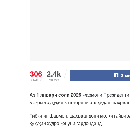
306
2.4k
Shar
SHARES
VIEWS
Аз 1 январи соли 2025
Фармони Президенти 
мақоми ҳуқуқии категорияи алоҳидаи шаҳрван
Тибқи ин фармон, шаҳрвандони мо, ки ғайрир
ҳуқуқии худро қонунӣ гардонданд.