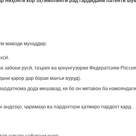
ар ниҳояти кор эҳтимолияти рад гардидани патенти шу
ли маводи мухаддир;
хсӣ.
 забони русӣ, таърих ва қонунгузории Федератсияи Россия 
дани қарор дар бораи манъи вуруд).
аҳодатнома дода мешавад, ки бо он метавон ба намояндаг
 андозҳо, ҷаримаҳо ва пардохтҳои ҳатмиро пардохт кард.
дар сурати набудани онҳо;