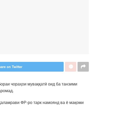
are on Twitter
ораи чораҳои муваққатӣ оид ба танзими
аромад.
 қаламрави ФР-ро тарк намоянд ва ё мақоми