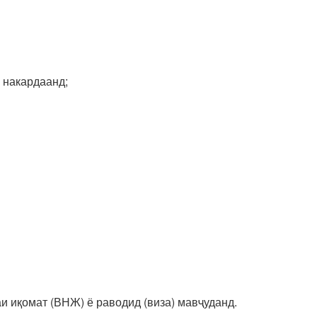
 накардаанд;
аи иқомат (ВНЖ) ё раводид (виза) мавҷуданд.