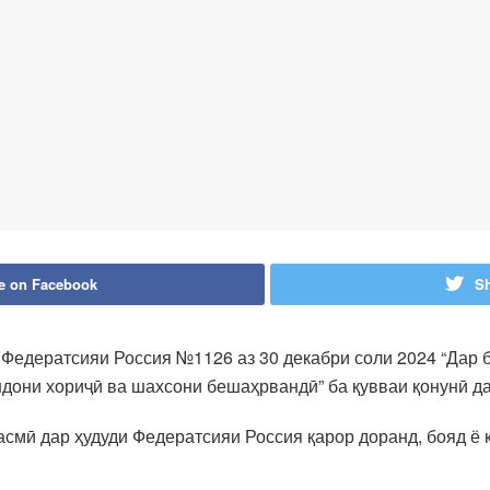
e on Facebook
Sh
Федератсияи Россия №1126 аз 30 декабри соли 2024 “Дар б
дони хориҷӣ ва шахсони бешаҳрвандӣ” ба қувваи қонунӣ д
асмӣ дар ҳудуди Федератсияи Россия қарор доранд, бояд ё