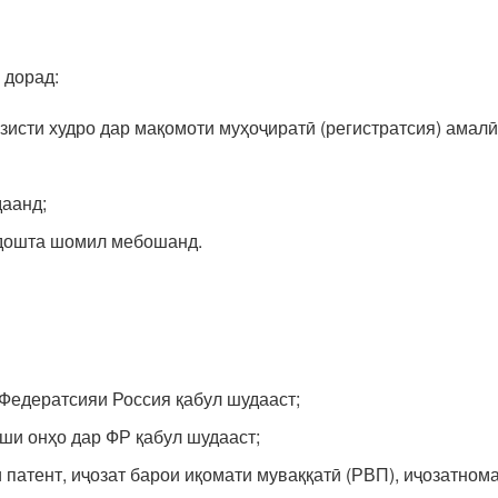
 дорад:
зисти худро дар мақомоти муҳоҷиратӣ (регистратсия) амалӣ
даанд;
рдошта шомил мебошанд.
 Федератсияи Россия қабул шудааст;
ши онҳо дар ФР қабул шудааст;
 патент, иҷозат барои иқомати муваққатӣ (РВП), иҷозатном