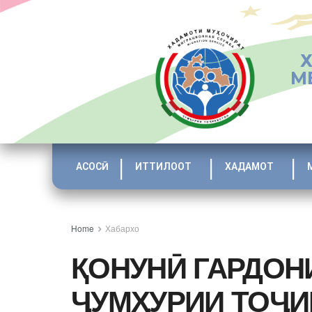
М
АСОСӢ
ИТТИЛООТ
ХАДАМОТ
Home
Хабархо
ҚОНУНӢ ГАРДО
ҶУМҲУРИИ ТОҶИ