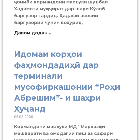
ҷониби кормандони масъули шуъбаи
Хадамоти муҳоҷират дар шаҳри Кӯлоб
баргузор гардид. Ҳадафи асосии
баргузории чунин вохӯриҳо,
Давом додан...
Идомаи корҳои
фаҳмондадиҳӣ дар
терминали
мусофиркашонии “Роҳи
Абрешим”- и шаҳри
Хуҷанд
06.08.2026
Кормандони масъули МД “Марказҳои
машваратӣ ва омодагии пеш аз сафари