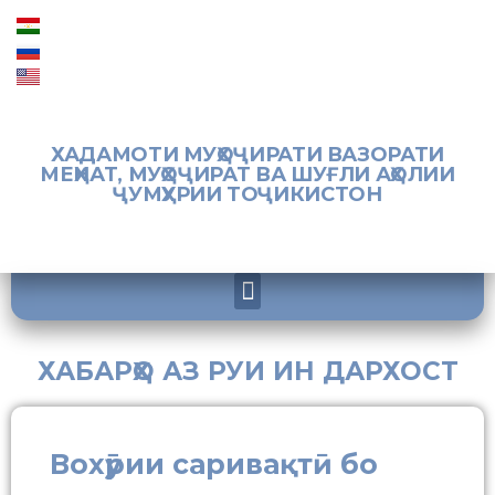
ХАДАМОТИ МУҲОҶИРАТИ ВАЗОРАТИ
МЕҲНАТ, МУҲОҶИРАТ ВА ШУҒЛИ АҲОЛИИ
ҶУМҲУРИИ ТОҶИКИСТОН
ХАБАРҲО АЗ РУИ ИН ДАРХОСТ
Вохӯрии саривақтӣ бо