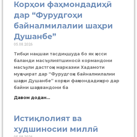
Корҳои фаҳмондадиҳӣ
дар “Фурудгоҳи
байналмилалии шаҳри
Душанбе”
05.08.2026
Тибқи нақшаи тасдиқшуда бо як ҳисси
баланди масъулиятшиносӣ кормандони
масъули дастгоҳи марказии Хадамоти
муҳоҷират дар “Фурудгоҳи байналмилалии
шаҳри Душанбе” корҳои фаҳмондадиҳиро дар
байни шаҳрвандони ба
Давом додан...
Истиқлолият ва
худшиносии миллӣ
05.08.2026