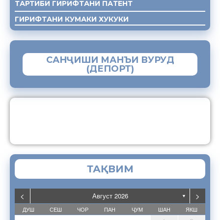
ТАРТИБИ ГИРИФТАНИ ПАТЕНТ
ГИРИФТАНИ КУМАКИ ХУКУКИ
САНҶИШИ МАНЪИ ВУРУД
(ДЕПОРТ)
ЗАМИМАИ МОБИЛИИ “МУҲОҶИР”
ТАҚВИМ
<
>
Август 2026
▼
ДУШ
СЕШ
ЧОР
ПАН
ҶУМ
ШАН
ЯКШ