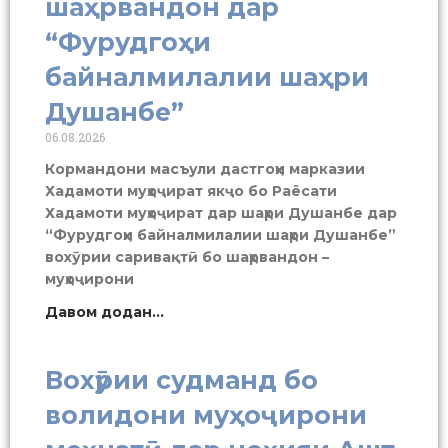
шаҳрвандон дар
“Фурудгоҳи
байналмилалии шаҳри
Душанбе”
06.08.2026
Кормандони масъули дастгоҳи марказии
Хадамоти муҳоҷират якҷо бо Раёсати
Хадамоти муҳоҷират дар шаҳри Душанбе дар
“Фурудгоҳи байналмилалии шаҳри Душанбе”
вохӯрии саривақтӣ бо шаҳрвандон –
муҳоҷирони
Давом додан...
Вохӯрии судманд бо
волидони муҳоҷирони