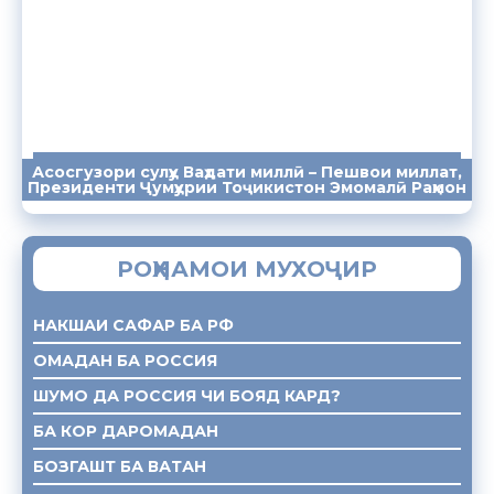
Асосгузори сулҳу Ваҳдати миллӣ – Пешвои миллат,
ПАЁМҲО
СУХАНРОНИҲО
СОМОНА
Президенти Ҷумҳурии Тоҷикистон Эмомалӣ Раҳмон
РОҲНАМОИ МУХОҶИР
НАКШАИ САФАР БА РФ
ОМАДАН БА РОССИЯ
ШУМО ДА РОССИЯ ЧИ БОЯД КАРД?
БА КОР ДАРОМАДАН
БОЗГАШТ БА ВАТАН