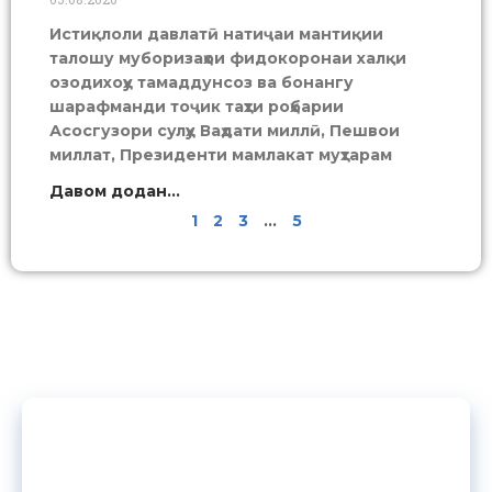
Истиқлоли давлатӣ натиҷаи мантиқии
талошу муборизаҳои фидокоронаи халқи
озодихоҳу тамаддунсоз ва бонангу
шарафманди тоҷик таҳти роҳбарии
Асосгузори сулҳу Ваҳдати миллӣ, Пешвои
миллат, Президенти мамлакат муҳтарам
Давом додан...
1
2
3
…
5