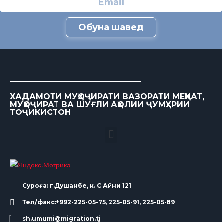
Обуна шавед
ХАДАМОТИ МУҲОҶИРАТИ ВАЗОРАТИ МЕҲНАТ,
МУҲОҶИРАТ ВА ШУҒЛИ АҲОЛИИ ҶУМҲУРИИ
ТОҶИКИСТОН
Суроға: г.Душанбе, к. С Айни 121
Тел/факс:+992-225-05-75, 225-05-91, 225-05-89
sh.umumi@migration.tj