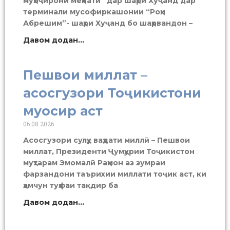
муҳоҷирони меҳнатӣ” дар шаҳри Хуҷанд дар
терминали мусофиркашонии “Роҳи
Абрешим”- шаҳри Хуҷанд бо шаҳрвандон –
Давом додан...
Пешвои миллат –
асосгузори Тоҷикистони
муосир аст
06.08.2026
Асосгузори сулҳу ваҳдати миллӣ – Пешвои
миллат, Президенти Ҷумҳурии Тоҷикистон
муҳтарам Эмомалӣ Раҳмон аз зумраи
фарзандони таърихии миллати тоҷик аст, ки
ҳамчун туҳфаи тақдир ба
Давом додан...