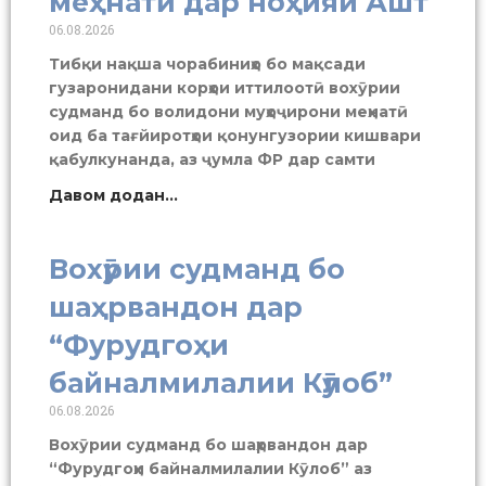
меҳнатӣ дар ноҳияи Ашт
06.08.2026
Тибқи нақша чорабиниҳо бо мақсади
гузаронидани корҳои иттилоотӣ вохӯрии
судманд бо волидони муҳоҷирони меҳнатӣ
оид ба тағйиротҳои қонунгузории кишвари
қабулкунанда, аз ҷумла ФР дар самти
Давом додан...
Вохӯрии судманд бо
шаҳрвандон дар
“Фурудгоҳи
байналмилалии Кӯлоб”
06.08.2026
Вохӯрии судманд бо шаҳрвандон дар
“Фурудгоҳи байналмилалии Кӯлоб” аз