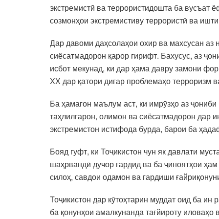
экстремистӣ ва террористидошта ба вусъат 
созмонҳои экстремистиву террористӣ ва ишти
Дар давоми даҳсолаҳои охир ва махсусан аз
сиёсатмадорон қарор гирифт. Бахусус, аз ҷо
исбот мекунад, ки дар ҳама давру замони фо
ХХ дар қатори дигар проблемаҳо терроризм в
Ба ҳамагон маълум аст, ки имрӯзҳо аз ҷониб
таҳлилгарон, олимон ва сиёсатмадорон дар и
экстремистон истифода бурда, барои ба ҳада
Бояд гуфт, ки Тоҷикистон чун як давлати муст
шаҳрвандӣ дучор гардид ва ба ҷиноятҳои ҳам
силоҳ, савдои одамон ва гардиши ғайриқонун
Тоҷикистон дар кӯтоҳтарин муддат оид ба ин 
ба қонунҳои амалкунанда тағйироту иловаҳо 