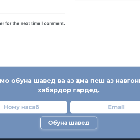
r for the next time I comment.
 мо обуна шавед ва аз ҳама пеш аз навгон
хабардор гардед.
Обуна шавед