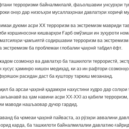
ёфтани терроризми байналмилалӣ, фаъолшавии унсурҳои ту
роки онҳо дар низоъҳои мусаллаҳонаи давлатҳои хориҷӣ м
 нимаи дуюми асри XX терроризм ва экстремизм мавриди т
ниби коршиносони кишварҳои Ғарб омўзиши ин зуҳуроти ном
рматсияҳои ҷамъиятӣ содиршавии терроризм ва экстремизм
а экстремизм ба проблемаи глобалии ҷаҳонӣ табдил ёфт.
и кадом созмонҳо ва давлатҳо ба ташкилоти террористӣ, эк
н хусус ҳаминро нишон медиҳад, ки аз ин рафтори созмонҳо
фҳояшон расидан даст ба куштору таркиш мезананд.
ақил ба арсаи ҷаҳонӣ қадамҳои нахустини худро дар солҳои 
 анъанавӣ ва ҳам навини асри ХХ-ХХI аз қабили терроризм,
ии маводи нашъаовар дучор гардид.
раванд ба ҷомеаи ҷаҳонӣ пайваста, аз рӯзҳои аввалини дав
ворид карда, ба ташкилоти байналмилалии давлатию ғайрид