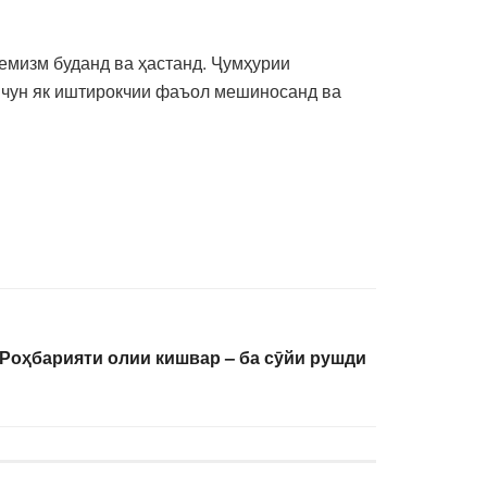
емизм буданд ва ҳастанд. Ҷумҳурии
м чун як иштирокчии фаъол мешиносанд ва
Роҳбарияти олии кишвар – ба сӯйи рушди