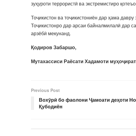
зуҳуроти террористӣ ва экстремистиро қотеъо
Тоҷикистон ва тоҷикистониён дар ҳама давру
Тоҷикистонро дар арсаи байналмилалӣ дар са
арзёбӣ мекунанд.
Қодиров Забаршо,
Мутахассиси Раёсати Хадамоти муҳоҷират
Previous Post
Вохӯрӣ бо фаолони Ҷамоати деҳоти Но
Қубодиён