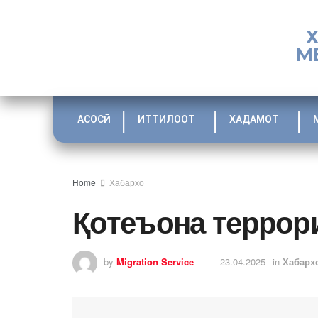
М
АСОСӢ
ИТТИЛООТ
ХАДАМОТ
Home
Хабархо
Қотеъона террор
by
Migration Service
23.04.2025
in
Хабарх