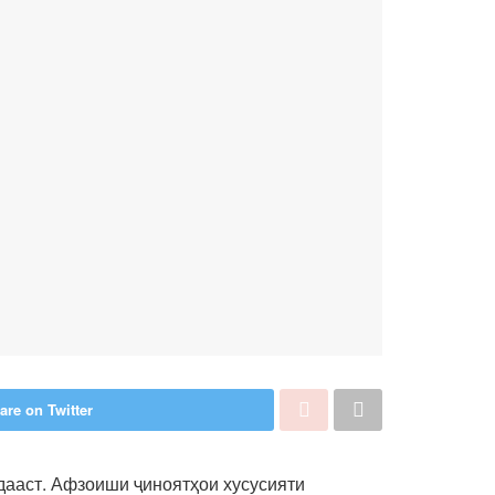
are on Twitter
дааст. Афзоиши ҷиноятҳои хусусияти