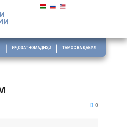
И
ИИ
ИҶОЗАТНОМАДИҲӢ
ТАМОС ВА ҚАБУЛ
м
0