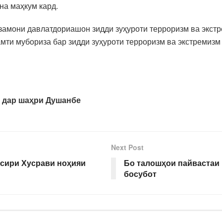
на маҳкум кард.
 замони давлатдориашон зидди зуҳуроти терроризм ва экстр
мти мубориза бар зидди зуҳуроти терроризм ва экстремиз
 дар шаҳри Душанбе
Next Post
сири Хусрави ноҳияи
Бо талошҳои пайвастаи 
босубот