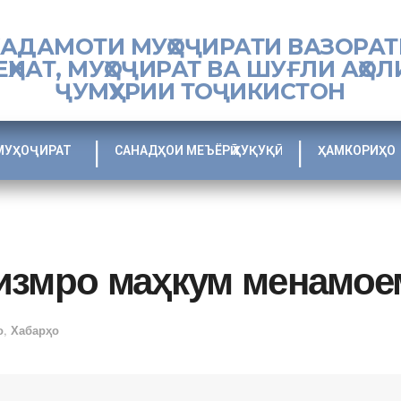
ХАДАМОТИ МУҲОҶИРАТИ ВАЗОРАТ
ЕҲНАТ, МУҲОҶИРАТ ВА ШУҒЛИ АҲОЛ
ҶУМҲУРИИ ТОҶИКИСТОН
МУҲОҶИРАТ
САНАДҲОИ МЕЪЁРӢ ҲУҚУҚӢ
ҲАМКОРИҲО
измро маҳкум менамое
о
,
Хабарҳо