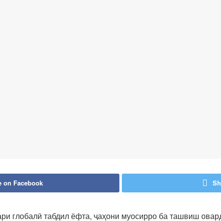
e on Facebook
Sh
ари глобалӣ табдил ёфта, ҷаҳони муосирро ба ташвиш овар