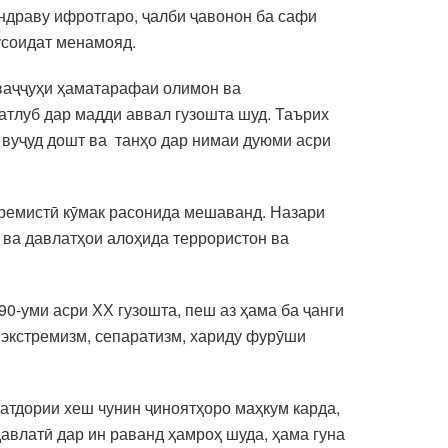
ндраву ифротгаро, ҷалби ҷавонон ба сафи
усоидат менамояд.
аваҷҷуҳи ҳаматарафаи олимон ва
атлуб дар мадди аввал гузошта шуд. Таърих
 вуҷуд дошт ва танҳо дар нимаи дуюми асри
стремистӣ кӯмак расонида мешаванд. Назари
 ва давлатҳои алоҳида террористон ва
90-уми асри ХХ гузошта, пеш аз ҳама ба ҷанги
 экстремизм, сепаратизм, хариду фурӯши
латдории хеш чунин ҷиноятҳоро маҳкум карда,
авлатӣ дар ин раванд ҳамроҳ шуда, ҳама гуна