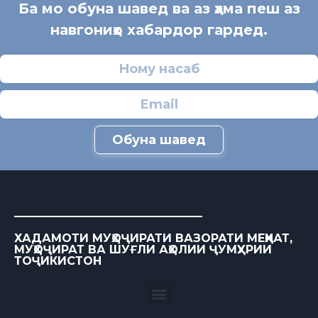
Ба мо обуна шавед ва аз ҳама пеш аз
навгониҳо хабардор гардед.
Обуна шавед
ХАДАМОТИ МУҲОҶИРАТИ ВАЗОРАТИ МЕҲНАТ,
МУҲОҶИРАТ ВА ШУҒЛИ АҲОЛИИ ҶУМҲУРИИ
ТОҶИКИСТОН