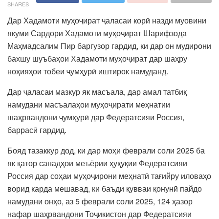
SHARES
Дар Хадамоти муҳоҷират ҷаласаи корӣ назди муовини
якуми Сардори Хадамоти муҳоҷират Шарифзода
Маҳмадсалим Пир баргузор гардид, ки дар он мудирони
бахшу шуъбаҳои Хадамоти муҳоҷират дар шаҳру
ноҳияҳои тобеи ҷумҳурӣ иштирок намуданд.
Дар ҷаласаи мазкур як масъала, дар амал татбиқ
намудани масъалаҳои муҳоҷирати меҳнатии
шаҳрвандони ҷумҳурӣ дар Федератсияи Россия,
баррасӣ гардид.
Бояд тазаккур дод, ки дар моҳи феврали соли 2025 ба
як қатор санадҳои меъёрии ҳуқуқии Федератсияи
Россия дар соҳаи муҳоҷирони меҳнатӣ тағийру иловаҳо
ворид карда мешавад, ки баъди қувваи қонунӣ пайдо
намудани онҳо, аз 5 феврали соли 2025, 124 ҳазор
нафар шаҳрвандони Тоҷикистон дар Федератсияи