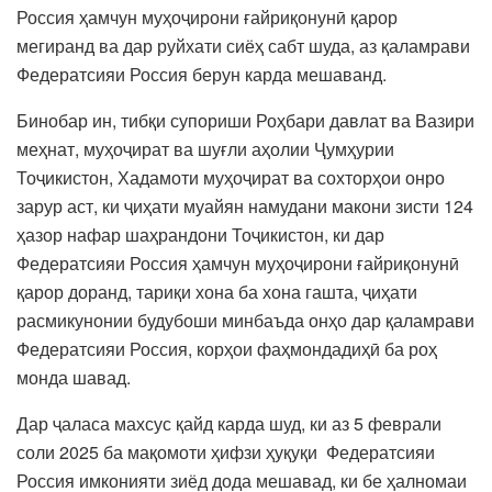
Россия ҳамчун муҳоҷирони ғайриқонунӣ қарор
мегиранд ва дар руйхати сиёҳ сабт шуда, аз қаламрави
Федератсияи Россия берун карда мешаванд.
Бинобар ин, тибқи супориши Роҳбари давлат ва Вазири
меҳнат, муҳоҷират ва шуғли аҳолии Ҷумҳурии
Тоҷикистон, Хадамоти муҳоҷират ва сохторҳои онро
зарур аст, ки ҷиҳати муайян намудани макони зисти 124
ҳазор нафар шаҳрандони Тоҷикистон, ки дар
Федератсияи Россия ҳамчун муҳоҷирони ғайриқонунӣ
қарор доранд, тариқи хона ба хона гашта, ҷиҳати
расмикунонии будубоши минбаъда онҳо дар қаламрави
Федератсияи Россия, корҳои фаҳмондадиҳӣ ба роҳ
монда шавад.
Дар ҷаласа махсус қайд карда шуд, ки аз 5 феврали
соли 2025 ба мақомоти ҳифзи ҳуқуқи Федератсияи
Россия имконияти зиёд дода мешавад, ки бе ҳалномаи