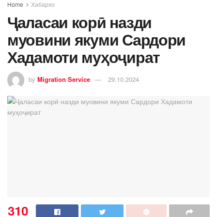
Home
Хабархо
Ҷаласаи корӣ назди
муовини якуми Сардори
Хадамоти муҳоҷират
by
Migration Service
29.10.2024
310