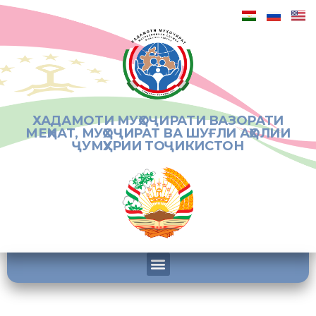
ХАДАМОТИ МУҲОҶИРАТИ ВАЗОРАТИ
МЕҲНАТ, МУҲОҶИРАТ ВА ШУҒЛИ АҲОЛИИ
ҶУМҲУРИИ ТОҶИКИСТОН