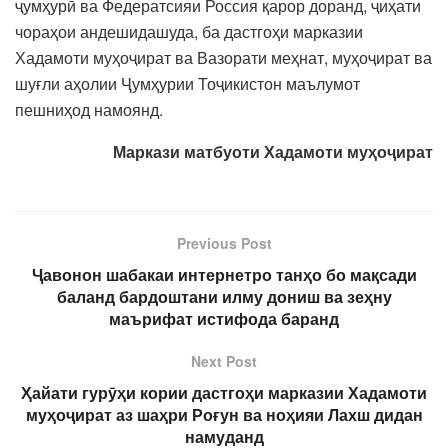
ҷумҳурӣ ва Федератсияи Россия қарор доранд, ҷиҳати
чораҳои андешидашуда, ба дастгоҳи марказии
Хадамоти муҳоҷират ва Вазорати меҳнат, муҳоҷират ва
шуғли аҳолии Ҷумҳурии Тоҷикистон маълумот
пешниҳод намоянд.
Маркази матбуоти Хадамоти муҳоҷират
Previous Post
Ҷавонон шабакаи интернетро танҳо бо мақсади
баланд бардоштани илму дониш ва зеҳну
маърифат истифода баранд
Next Post
Ҳайати гурӯҳи кории дастгоҳи марказии Хадамоти
муҳоҷират аз шаҳри Роғун ва ноҳияи Лахш дидан
намуданд