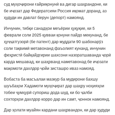
суд муҳоҷирони ғайриқонунӣ ва дигар шаҳрандоне, ки
бе иҷозат дар Федератсияи Россия иқомат доранд, аз
ҳудуди ин давлат берун (депорт) намоянд.
Инчунин, тибқи санадҳои меъёрии ҳуқуқие, ки 5
феврали соли 2025 қувваи қонуни пайдо мекунанд, бе
ҳуҷҷатгузорӣ (бе патент) дар муддати 90 шабонарӯз
соли тақвимӣ метавонанд фаъолият кунанд, инчунин
феҳристӣ байқайдгирии шахсони назоратшаванда ҷорӣ
карда мешавад, ки шаҳрванд наметавонад бе иҷозати
мақомоти дахлдор ҷойи зисташро иваз намояд.
Вобаста ба масъалаи мазкур ба мудирони бахшу
шуъбаҳои Хадамоти муҳоҷират дар шаҳру ноҳияҳои
тобеи ҷумҳурӣ супориш дода шуд, ки бо ҷалби
сохторҳои дахлдор корро дар ин самт, ҷоннок намоянд.
Дар ҳолати муайян кардани шаҳрвандон, ки дар ҳудуди