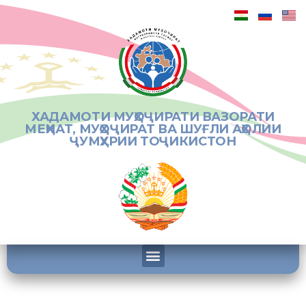
ХАДАМОТИ МУҲОҶИРАТИ ВАЗОРАТИ
МЕҲНАТ, МУҲОҶИРАТ ВА ШУҒЛИ АҲОЛИИ
ҶУМҲУРИИ ТОҶИКИСТОН