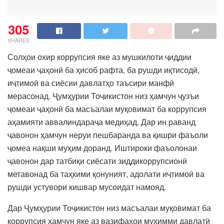
305
SHARES
Солҳои охир коррупсия яке аз мушкилоти ҷиддии
ҷомеаи ҷаҳонӣ ба ҳисоб рафта, ба рушди иқтисодӣ,
иҷтимоӣ ва сиёсии давлатҳо таъсири манфӣ
мерасонад. Ҷумҳурии Тоҷикистон низ ҳамчун ҷузъи
ҷомеаи ҷаҳонӣ ба масъалаи муқовимат ба коррупсия
аҳамияти аввалиндараҷа медиҳад. Дар ин раванд
ҷавонон ҳамчун неруи пешбаранда ва қишри фаъоли
ҷомеа нақши муҳим доранд. Иштироки фаъолонаи
ҷавонон дар татбиқи сиёсати зиддикоррупсионӣ
метавонад ба таҳкими қонуният, адолати иҷтимоӣ ва
рушди устувори кишвар мусоидат намояд.
Дар Ҷумҳурии Тоҷикистон низ масъалаи муқовимат ба
коррупсия ҳамчун яке аз вазифаҳои муҳимми давлатӣ