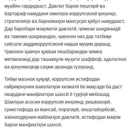
муайян гардидааст. Давлат барои пешгирӣ ва
бартараф намудани омилҳои коррупсионӣ қонунҳо,
стратегияҳо ва барномаҳои махсусро қабул намудааст.
Дар баробари мақомоти давлатӣ, ҷомеаи шаҳрвандӣ
ва тамоми шаҳрвандон, ҷавонон низ дар татбиқи
сиёсати зиддикоррупсионӣ нақши муҳим доранд.
Ҷавонон ҳамчун қувваи пешбарандаи ҷомеа
метавонанд дар ташаккули муҳити шаффоф, адолатнок
ва қонунмеҳвар саҳми арзанда гузоранд.
Тибқи маънои ҳуқуқӣ, коррупсия истифодаи
ғайриқонунии ваколатҳои хизматӣ бо мақсади ба даст
овардани манфиатҳои шахсӣ ё гурӯҳӣ мебошад.
Шаклҳои асосии коррупсия инҳоянд: ришвахорӣ,
суиистифода аз мансаб, порагирӣ, хешутаборбозӣ,
азонихудкунии маблағҳои давлатӣ, истифодаи мақом
барои манфиатҳои шахсӣ.