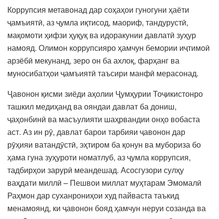
Коррупсия метавонад дар соҳаҳои гуногуни ҳаёти
ҷамъиятӣ, аз ҷумла иқтисод, маориф, тандурустӣ,
мақомоти ҳифзи ҳуқуқ ва идоракунии давлатӣ зуҳур
намояд. Олимон коррупсияро ҳамчун бемории иҷтимоӣ
арзёбӣ мекунанд, зеро он ба ахлоқ, фарҳанг ва
муносибатҳои ҷамъиятӣ таъсири манфӣ мерасонад.
Ҷавонон қисми зиёди аҳолии Ҷумҳурии Тоҷикистонро
ташкил медиҳанд ва ояндаи давлат ба дониш,
ҷаҳонбинӣ ва масъулияти шаҳрвандии онҳо вобаста
аст. Аз ин рӯ, давлат барои тарбияи ҷавонон дар
рӯҳияи ватандӯстӣ, эҳтиром ба қонун ва мубориза бо
ҳама гуна зуҳуроти номатлуб, аз ҷумла коррупсия,
тадбирҳои зарурӣ меандешад. Асосгузори сулҳу
ваҳдати миллӣ – Пешвои миллат муҳтарам Эмомалӣ
Раҳмон дар суханрониҳои худ пайваста таъкид
менамоянд, ки ҷавонон бояд ҳамчун неруи созанда ва