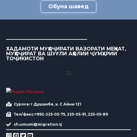
Обуна шавед
ХАДАМОТИ МУҲОҶИРАТИ ВАЗОРАТИ МЕҲНАТ,
МУҲОҶИРАТ ВА ШУҒЛИ АҲОЛИИ ҶУМҲУРИИ
ТОҶИКИСТОН
Суроға: г.Душанбе, к. С Айни 121
Тел/факс:+992-225-05-75, 225-05-91, 225-05-89
sh.umumi@migration.tj