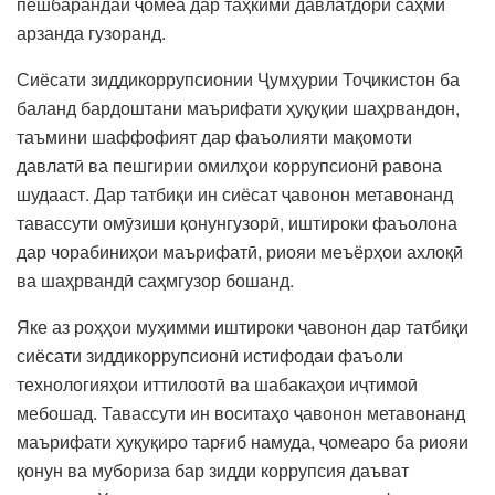
пешбарандаи ҷомеа дар таҳкими давлатдорӣ саҳми
арзанда гузоранд.
Сиёсати зиддикоррупсионии Ҷумҳурии Тоҷикистон ба
баланд бардоштани маърифати ҳуқуқии шаҳрвандон,
таъмини шаффофият дар фаъолияти мақомоти
давлатӣ ва пешгирии омилҳои коррупсионӣ равона
шудааст. Дар татбиқи ин сиёсат ҷавонон метавонанд
тавассути омӯзиши қонунгузорӣ, иштироки фаъолона
дар чорабиниҳои маърифатӣ, риояи меъёрҳои ахлоқӣ
ва шаҳрвандӣ саҳмгузор бошанд.
Яке аз роҳҳои муҳимми иштироки ҷавонон дар татбиқи
сиёсати зиддикоррупсионӣ истифодаи фаъоли
технологияҳои иттилоотӣ ва шабакаҳои иҷтимоӣ
мебошад. Тавассути ин воситаҳо ҷавонон метавонанд
маърифати ҳуқуқиро тарғиб намуда, ҷомеаро ба риояи
қонун ва мубориза бар зидди коррупсия даъват