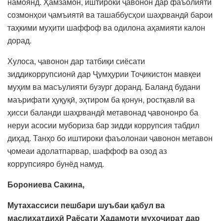
намоянд. Ҳамзамон, иштироки ҷавонон дар фаъолияти
созмонҳои ҷамъиятӣ ва ташаббусҳои шаҳрвандӣ барои
таҳкими муҳити шаффоф ва одилона аҳамияти калон
дорад.
Хулоса, ҷавонон дар татбиқи сиёсати
зиддикоррупсионӣ дар Ҷумҳурии Тоҷикистон мавқеи
муҳим ва масъулияти бузург доранд. Баланд будани
маърифати ҳуқуқӣ, эҳтиром ба қонун, ростқавлӣ ва
ҳисси баланди шаҳрвандӣ метавонад ҷавононро ба
неруи асосии мубориза бар зидди коррупсия табдил
диҳад. Танҳо бо иштироки фаъолонаи ҷавонон метавон
ҷомеаи адолатпарвар, шаффоф ва озод аз
коррупсияро бунёд намуд.
Борониева Сакина,
Мутахассиси пешбари шуъбаи қабул ва
маслиҳатдиҳӣ Раёсати Хадамоти муҳоҷират дар