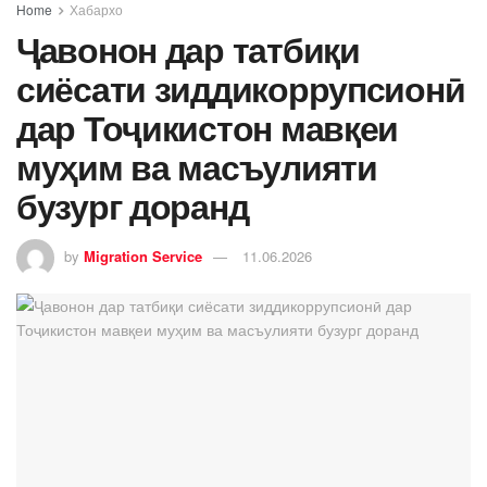
Home
Хабархо
Ҷавонон дар татбиқи
сиёсати зиддикоррупсионӣ
дар Тоҷикистон мавқеи
муҳим ва масъулияти
бузург доранд
by
Migration Service
11.06.2026