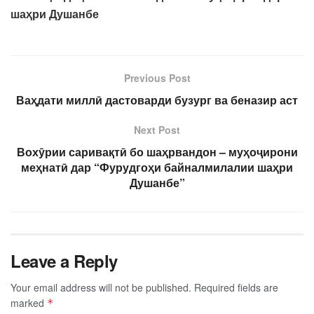
шаҳри Душанбе
Previous Post
Ваҳдати миллӣ дастоварди бузург ва беназир аст
Next Post
Вохӯрии саривақтӣ бо шаҳрвандон – муҳоҷирони
меҳнатӣ дар “Фурудгоҳи байналмилалии шаҳри
Душанбе”
Leave a Reply
Your email address will not be published.
Required fields are
marked
*