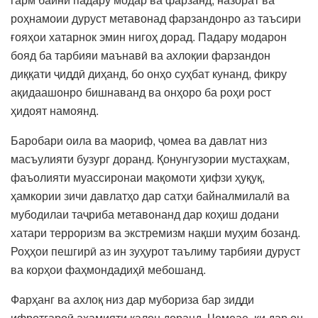
роҳнамоии дуруст метавонад фарзандонро аз таъсири
ғояҳои хатарнок эмин нигоҳ дорад. Падару модарон
бояд ба тарбияи маънавӣ ва ахлоқии фарзандон
диққати ҷиддӣ диҳанд, бо онҳо суҳбат кунанд, фикру
ақидаашонро бишнаванд ва онҳоро ба роҳи рост
ҳидоят намоянд.
Баробари оила ва маориф, ҷомеа ва давлат низ
масъулияти бузург доранд. Қонунгузории мустаҳкам,
фаъолияти муассиронаи мақомоти ҳифзи ҳуқуқ,
ҳамкории зичи давлатҳо дар сатҳи байналмилалӣ ва
мубодилаи таҷриба метавонанд дар коҳиш додани
хатари терроризм ва экстремизм нақши муҳим бозанд.
Роҳҳои пешгирӣ аз ин зуҳурот таълиму тарбияи дуруст
ва корҳои фаҳмондадиҳӣ мебошанд.
Фарҳанг ва ахлоқ низ дар мубориза бар зидди
ифротгароӣ аҳамияти калон доранд. Ҷомеае, ки дар он