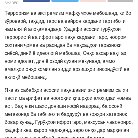
SHARES
Терроризм ва экстремизм мафҳумҳое мебошанд, ки бо
зӯроварӣ, таҳдид, тарс ва вайрон кардани тартиботи
ҷамъиятӣ алоқаманданд. Ҳадафи асосии гурӯҳҳои
террористӣ ва ифротгаро паҳн кардани тарс, ноором
сохтани ҷомеа ва расидан ба мақсадҳои ғаразноки
сиёсӣ, динӣ ё идеологӣ мебошад. Онҳо аксар вақт аз
номи адолат, дин ё озодӣ сухан мекунанд, аммо
амалҳои онҳо комилан зидди арзишҳои инсондӯстӣ ва
ахлоқӣ мебошанд.
Яке аз сабабҳои асосии паҳншавии экстремизм сатҳи
пасти маърифат ва ноогоҳии қишрҳои алоҳидаи ҷомеа
аст. Вақте ки шахс дониши кофӣ надорад, ба осонӣ
метавонад ба таблиғоти бардурӯғ ва ғояҳои хатарнок
бовар кунад. Гурӯҳҳои ифротгаро, махсусан ҷавононро,
ҳадафи хеш қарор медиҳанд, зеро онҳо дар марҳилаи
ташаккули ҷаҳонбинӣ қарор дошта, бештар