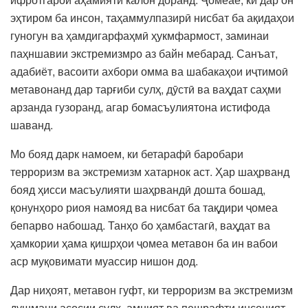
эҳтиром ба инсон, таҳаммулпазирӣ нисбат ба ақидаҳои
гуногун ва ҳамдигарфаҳмӣ ҳукмфармост, заминаи
паҳншавии экстремизмро аз байн мебарад. Санъат,
адабиёт, васоити ахбори омма ва шабакаҳои иҷтимоӣ
метавонанд дар тарғиби сулҳ, дӯстӣ ва ваҳдат саҳми
арзанда гузоранд, агар бомасъулиятона истифода
шаванд.
Мо бояд дарк намоем, ки бетарафӣ баробари
терроризм ва экстремизм хатарнок аст. Ҳар шаҳрванд
бояд ҳисси масъулияти шаҳрвандӣ дошта бошад,
қонунҳоро риоя намояд ва нисбат ба тақдири ҷомеа
бепарво набошад. Танҳо бо ҳамбастагӣ, ваҳдат ва
ҳамкории ҳама қишрҳои ҷомеа метавон ба ин вабои
аср муқовимати муассир нишон дод.
Дар ниҳоят, метавон гуфт, ки терроризм ва экстремизм
душмани асосии сулҳ, амният ва пешрафти инсоният