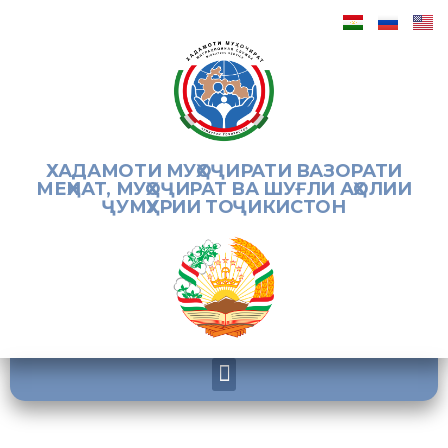
ХАДАМОТИ МУҲОҶИРАТИ ВАЗОРАТИ
МЕҲНАТ, МУҲОҶИРАТ ВА ШУҒЛИ АҲОЛИИ
ҶУМҲУРИИ ТОҶИКИСТОН