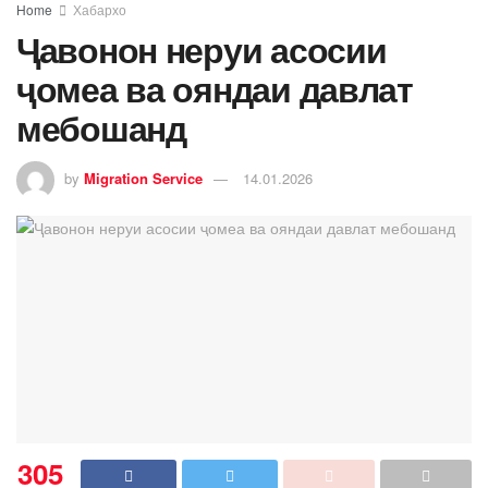
Home
Хабархо
Ҷавонон неруи асосии
ҷомеа ва ояндаи давлат
мебошанд
by
Migration Service
14.01.2026
305