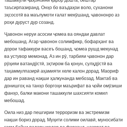
таъсирпазиранд. Онҳо бо ваъдаҳои воло, суханони
эҳсосотӣ ва маълумоти ғалат мекӯшанд, ҷавононро аз
роҳи дуруст дур созанд.
Ҷавонон неруи асосии ҷомеа ва ояндаи давлат
мебошанд. Агар ҷавонон солимфикр, бофарҳанг ва
дорои тафаккури васеъ бошанд, ҷомеа рушд мекунад
ва устувор мемонад. Аз ин рӯ, тарбияи ҷавонон дар
рӯҳияи ватандӯстӣ, эҳтиром ба қонун, сулҳдӯстӣ ва
таҳаммулпазирӣ аҳамияти хеле калон дорад. Маориф
дар ин раванд нақши ҳалкунанда мебозад. Мактаб ва
донишгоҳ на танҳо боргоҳи маърифат ва ҷойи омӯзиши
фанҳо, балки макони ташаккули шахсияти комил
мебошад.
Оила низ дар пешгирии терроризм ва экстремизм
нақши бориз дорад. Муҳити солими оилавӣ, муносибати
гарм байни падару модар ва фарзанд, назорат ва