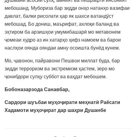
мебошанд. Мубориза бар зидди онҳо натанҳо вазифаи
давлат, балки рисолати ҳар як шахси ватандӯст
мебошад. Бо дониш, маърифат, ахлоқи баланд ва
эҳтиром ба арзишҳои умумибашарӣ мо метавонем
ҷомеаи худро аз ин хатарҳо ҳифз намоем ва барои
наслҳои оянда ояндаи амну осоишта бунёд кунем.
Мо, ҷавонон, пайравони Пешвои миллат буда, бар
зидди терроризм ва экстремизм ҳастем, зеро мо
ҷонибдори сулҳу суббот ва ваҳдат мебошем.
Бобоназарзода Санавбар,
Сардори шуъбаи муҳоҷирати меҳнатӣ Раёсати
Хадамоти муҳоҷират дар шаҳри Душанбе