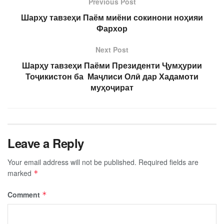
Previous Post
Шарҳу тавзеҳи Паём миёни сокинони ноҳияи
Фархор
Next Post
Шарҳу тавзеҳи Паёми Президенти Ҷумҳурии
Тоҷикистон ба Маҷлиси Олӣ дар Хадамоти
муҳоҷират
Leave a Reply
Your email address will not be published.
Required fields are
marked
*
Comment
*