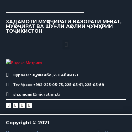
ХАДАМОТИ МУҲОҶИРАТИ ВАЗОРАТИ МЕҲНАТ,
МУҲОҶИРАТ ВА ШУҒЛИ АҲОЛИИ ҶУМҲУРИИ
ТОҶИКИСТОН
Суроға: г.Душанбе, к. С Айни 121
Тел/факс:+992-225-05-75, 225-05-91, 225-05-89
sh.umumi@migration.tj
Copyright © 2021