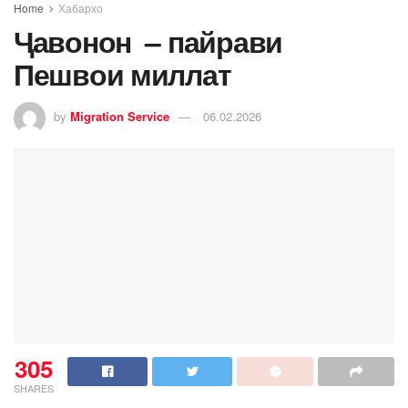
Home
Хабархо
Ҷавонон – пайрави
Пешвои миллат
by
Migration Service
06.02.2026
305
SHARES