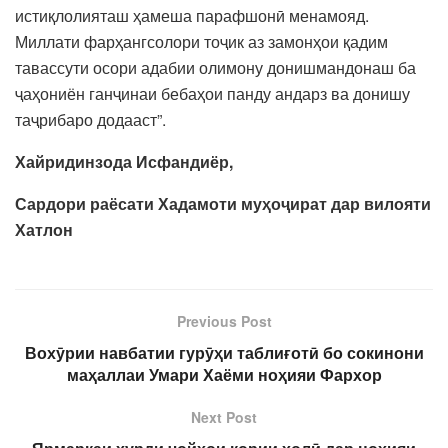
истиқлолияташ ҳамеша парафшонӣ менамояд.
Миллати фарҳангсолори тоҷик аз замонҳои қадим
тавассути осори адабии олимону донишмандонаш ба
ҷаҳониён ганҷинаи бебаҳои панду андарз ва донишу
таҷрибаро додааст”.
Хайридинзода Исфандиёр,
Сардори раёсати Хадамоти муҳоҷират дар вилояти
Хатлон
Previous Post
Вохӯрии навбатии гурӯҳи таблиғотӣ бо сокинони
маҳаллаи Умари Хаёми ноҳияи Фархор
Next Post