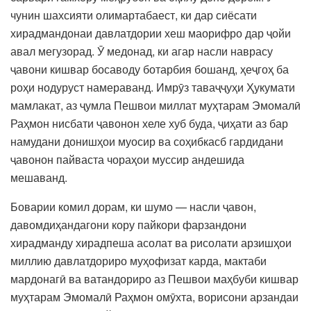
чунин шахсияти олимартабаест, ки дар сиёсати
хирадмандонаи давлатдории хеш маорифро дар ҷойи
авал мегузорад. Ӯ медонад, ки агар насли наврасу
ҷавони кишвар босаводу ботарбия бошанд, ҳеҷгоҳ ба
роҳи нодуруст намераванд. Имрӯз таваҷҷуҳи Ҳукумати
мамлакат, аз ҷумла Пешвои миллат муҳтарам Эмомалӣ
Раҳмон нисбати ҷавонон хеле хуб буда, ҷиҳати аз бар
намудани донишҳои муосир ва соҳибкасб гардидани
ҷавонон пайваста чораҳои муссир андешида
мешаванд.
Боварии комил дорам, ки шумо — насли ҷавон,
давомдиҳандагони кору пайкори фарзандони
хирадманду хирадпеша асолат ва рисолати арзишҳои
миллию давлатдориро муҳофизат карда, мактаби
мардонагӣ ва ватандориро аз Пешвои маҳбуби кишвар
муҳтарам Эмомалӣ Раҳмон омӯхта, ворисони арзандаи