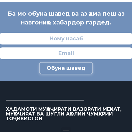
Ба мо обуна шавед ва аз ҳама пеш аз
навгониҳо хабардор гардед.
Обуна шавед
ХАДАМОТИ МУҲОҶИРАТИ ВАЗОРАТИ МЕҲНАТ,
МУҲОҶИРАТ ВА ШУҒЛИ АҲОЛИИ ҶУМҲУРИИ
ТОҶИКИСТОН