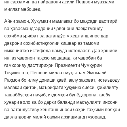
ин сарзамин ва пайравони асили Пешвои муаззами
миллат мебошед.
Айни замон, Ҳукумати мамлакат бо мақсади дастгирӣ
ва ҳавасмандгардонии ҷавонони лаёқатманду
соҳибмаърифат ва ватандӯсту хештаншинос дар
даврони соҳибистиқлолии кишвар аз тамоми
имкониятҳо истифода намуда истодааст. Дар ҳошияи
ин, аз ҷавонон тақозо мешавад, ки ҷавобан ба
ғамхориву дастгириҳои Президенти Ҷумҳурии
Тоҷикистон, Пешвои миллат муҳтарам Эмомалӣ
Раҳмон бо илму дониши қавӣ, ақлу заковат, истеъдоду
малакаи фитрӣ, маърифати ҳуқуқию сиёсӣ, қобилияту
ташаббусҳои наҷиб, иқдомҳои бунёдкорона, касбу
ҳунари воло ва бо дарки баланди масъулияти инсонӣ
ва ватандӯстиву хештаншиносӣ баҳри таҳкими пояҳои
давлатдории миллӣ саҳми арзишманд гузоранд.