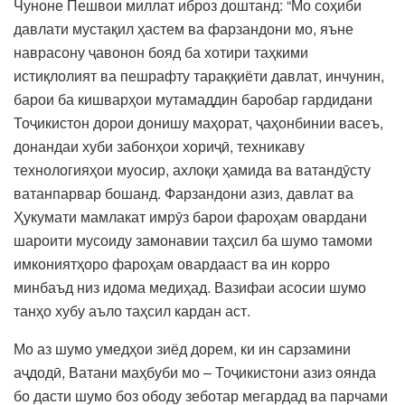
Чуноне Пешвои миллат иброз доштанд: “Мо соҳиби
давлати мустақил ҳастем ва фарзандони мо, яъне
наврасону ҷавонон бояд ба хотири таҳкими
истиқлолият ва пешрафту тараққиёти давлат, инчунин,
барои ба кишварҳои мутамаддин баробар гардидани
Тоҷикистон дорои донишу маҳорат, ҷаҳонбинии васеъ,
донандаи хуби забонҳои хориҷӣ, техникаву
технологияҳои муосир, ахлоқи ҳамида ва ватандӯсту
ватанпарвар бошанд. Фарзандони азиз, давлат ва
Ҳукумати мамлакат имрӯз барои фароҳам овардани
шароити мусоиду замонавии таҳсил ба шумо тамоми
имкониятҳоро фароҳам овардааст ва ин корро
минбаъд низ идома медиҳад. Вазифаи асосии шумо
танҳо хубу аъло таҳсил кардан аст.
Мо аз шумо умедҳои зиёд дорем, ки ин сарзамини
аҷдодӣ, Ватани маҳбуби мо – Тоҷикистони азиз оянда
бо дасти шумо боз ободу зеботар мегардад ва парчами