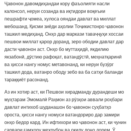
Ҷавонон давомдиҳандаи кору фаъолияти насли
калонсол, неруи созанда ва иқтидори воқеъии
пешрафти ҷомеа, хулоса ояндаи давлат ва миллат
мебошанд. Қисми зиёди аҳолии Тоҷикистонро ҷавонон
ташкил медиҳанд. Онҳо дар маркази таваҷҷуҳи хоссаи
пешвои миллат қарор доранд, зеро ободии давлат дар
дасти ҷавонон аст. Онҳо бо муттаҳидӣ, якдилию
якзабонӣ, дӯстию рафоқат, ватандӯстӣ, меҳнатқаринӣ
ва ҳисси нангу номус метавонанд, ки неруи бузӯрг
ташкил дода, ватанро ободу зебо ва ба сатҳи баланди
тараққиёт расонанд.
Аз ин хотир аст, ки Пешвои хирадманду дурандеши мо
муҳтарам Эмомалӣ Раҳмон аз рӯзҳои аввали роҳбари
давлат интихоб шуданашон бо ҷавонон суҳбатҳо
ороста, ҳисси нангу номуси ватандориро дар замири
онҳо бедор кард. Ин ифтихори мо ҷавонон аст, ки чунин
сарвари ғамхору меҳрубон ва оқилу доно дорем. Ӯ