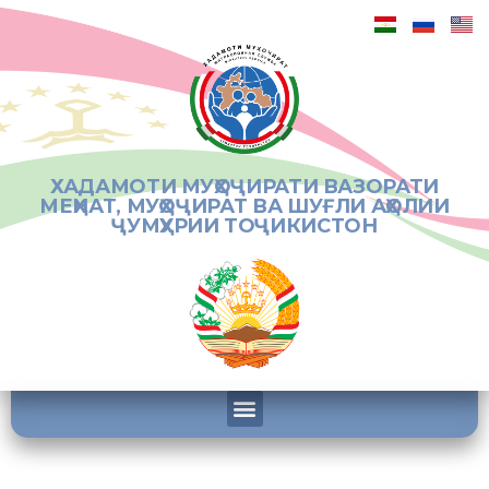
ХАДАМОТИ МУҲОҶИРАТИ ВАЗОРАТИ
МЕҲНАТ, МУҲОҶИРАТ ВА ШУҒЛИ АҲОЛИИ
ҶУМҲУРИИ ТОҶИКИСТОН